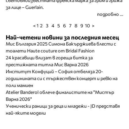
световноизвестната френска марка за грим и грижа
за лице – Guerlain.
подробно ...
< 1
2
3
4
5
6
7
8
9
10
>
Най-четени новини за последния месец
Мис България 2025 Симона Бакърджиева блести с
тоалети Haute couture от Bridal Fashion
24 красавици влизат в гореща битка за
престижната титла Мис Варна 2026
Институт Конфуций – София отбеляза 20-
годишнината си с тържествен концерт и ревю на
поли мамиен
Atelier Banderol облече финалистите на "Мистър
Варна 2026"
Ученически раници за деца и младежи - JD представя
най-яките модели