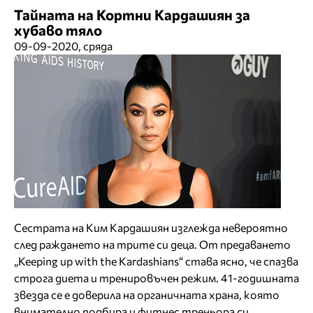
Тайната на Кортни Кардашиян за
хубаво тяло
09-09-2020, сряда
Сестрата на Ким Кардашиян изглежда невероятно
след раждането на трите си деца. От предаването
„Keeping up with the Kardashians“ става ясно, че спазва
строга диета и тренировъчен режим. 41-годишната
звезда се е доверила на органичната храна, която
внимателно подбира и фитнес треньора си.