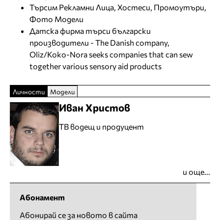
Търсим Рекламни Лица, Хостеси, Промоутъри,
Фото Модели
Датска фирма търси български
производители - The Danish company,
Oliz/Koko-Nora seeks companies that can sew
together various sensory aid products
Личности
Модели
Иван Христов
ТВ водещ и продуцент
и още...
Абонамент
Абонирай се за новото в сайта