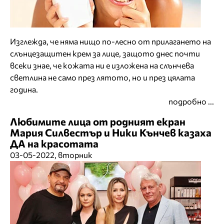
Изглежда, че няма нищо по-лесно от прилагането на
слънцезащитен крем за лице, защото днес почти
всеки знае, че кожата ни е изложена на слънчева
светлина не само през лятото, но и през цялата
година.
подробно ...
Любимите лица от родният екран
Мария Силвестър и Ники Кънчев казаха
ДА на красотата
03-05-2022, вторник