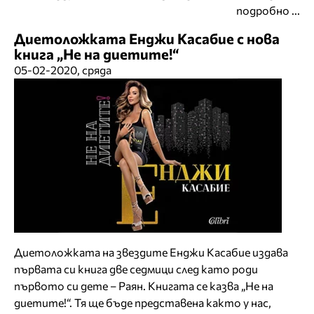
подробно ...
Диетоложката Енджи Касабие с нова
книга „Не на диетите!“
05-02-2020, сряда
Диетоложката на звездите Енджи Касабие издава
първата си книга две седмици след като роди
първото си дете – Раян. Книгата се казва „Не на
диетите!“. Тя ще бъде представена както у нас,