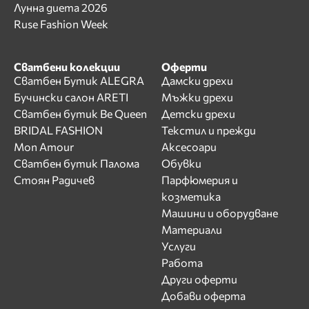
Лунна диета 2026
Ruse Fashion Week
Сватбени колекции
Оферти
Сватбен Бутик ALEGRA
Дамски дрехи
Бучински салон ARETI
Мъжки дрехи
Сватбен бутик Be Queen
Детски дрехи
BRIDAL FASHION
Текстил и прежди
Mon Amour
Аксесоари
Сватбен бутик Палома
Обувки
Стоян Радичев
Парфюмерия и
козметика
Машини и оборудване
Материали
Услуги
Работа
Други оферти
Добави оферта