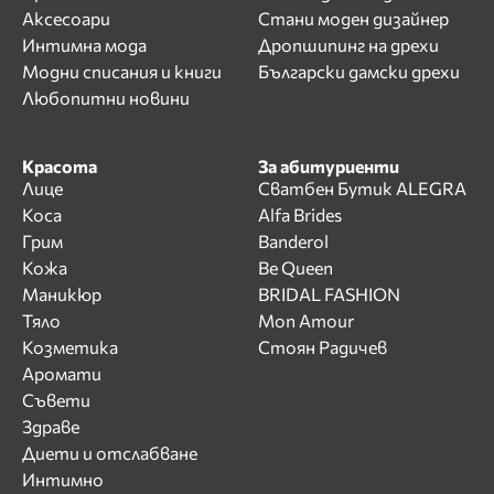
Аксесоари
Стани моден дизайнер
Интимна мода
Дропшипинг на дрехи
Модни списания и книги
Български дамски дрехи
Любопитни новини
Красота
За абитуриенти
Лице
Сватбен Бутик ALEGRA
Коса
Alfa Brides
Грим
Banderol
Кожа
Be Queen
Маникюр
BRIDAL FASHION
Тяло
Mon Amour
Козметика
Стоян Радичев
Аромати
Съвети
Здраве
Диети и отслабване
Интимно