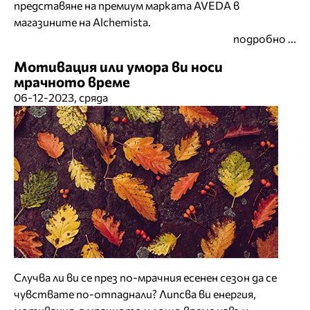
представяне на премиум марката AVEDA в
магазините на Alchemista.
подробно ...
Мотивация или умора ви носи
мрачното време
06-12-2023, сряда
Случва ли ви се през по-мрачния есенен сезон да се
чувствате по-отпаднали? Липсва ви енергия,