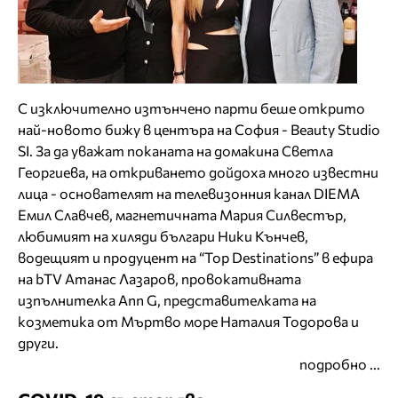
С изключително изтънчено парти беше открито
най-новото бижу в центъра на София - Beauty Studio
SI. За да уважат поканата на домакина Светла
Георгиева, на откриването дойдоха много известни
лица - основателят на телевизонния канал DIEMA
Емил Славчев, магнетичната Мария Силвестър,
любимият на хиляди българи Ники Кънчев,
водещият и продуцент на “Top Destinations” в ефира
на bTV Атанас Лазаров, провокативната
изпълнителка Ann G, представителката на
козметика от Мъртво море Наталия Тодорова и
други.
подробно ...