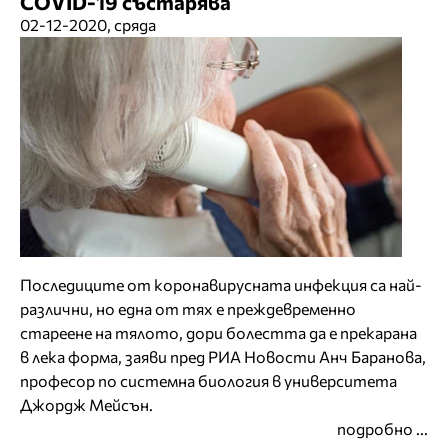
COVID-19 състарява
02-12-2020, сряда
Последиците от коронавирусната инфекция са най-
различни, но една от тях е преждевременно
стареене на тялото, дори болестта да е прекарана
в лека форма, заяви пред РИА Новости Анч Баранова,
професор по системна биология в университета
Джордж Мейсън.
подробно ...