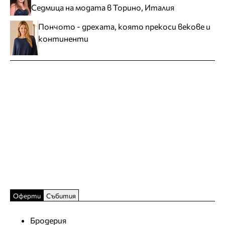
Седмица на модата в Торино, Италия
Пончото - дрехата, която прекоси векове и
континенти
Оферти
Събития
Бродерия