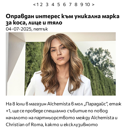
< 1
2
3
4
5
6
7
8
9
10
>
Оправдан интерес към уникална марка
за коса, лице и тяло
04-07-2025, петък
На 8 юли в магазин Alchemista в мол „Парадайс“, етаж
+1, ще се проведе специално събитие по повод
началото на партньорството между Alchemista и
Christian of Roma, както и ексклузивното