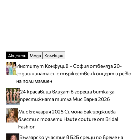
Акценти
Мода
Колекции
Институт Конфуций – София отбеляза 20-
годишнината си с тържествен концерт и ревю
на поли мамиен
24 красавици влизат в гореща битка за
престижната титла Мис Варна 2026
Мис България 2025 Симона Бакърджиева
блести с тоалети Haute couture от Bridal
Fashion
Българско участие в Б2Б срещи по време на