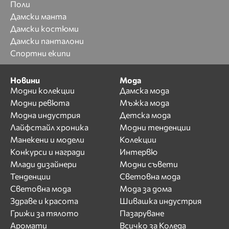
Поли
Дамски манта
Дамски костюми
Дамски панталони
Спортни екипи
Новини
Мода
Модни колекции
Дамска мода
Модни ревюта
Мъжка мода
Модна индустрия
Детска мода
Лайфстайл хроника
Модни тенденции
Манекени и модели
Колекции
Конкурси и награди
Интервю
Млади дизайнери
Модни съвети
Тенденции
Световна мода
Световна мода
Мода за дома
Здраве и красота
Шивашка индустрия
Грижи за тялото
Пазаруване
Аромати
Всичко за Коледа