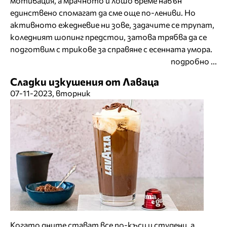
мотивация, а мрачното и лошо време навън
единствено спомагат да сме още по-лениви. Но
активното ежедневие ни зове, задачите се трупат,
коледният шопинг предстои, затова трябва да се
подготвим с трикове за справяне с есенната умора.
подробно ...
Сладки изкушения от Лаваца
07-11-2023, вторник
Когато дните стават все по-къси и студени, a