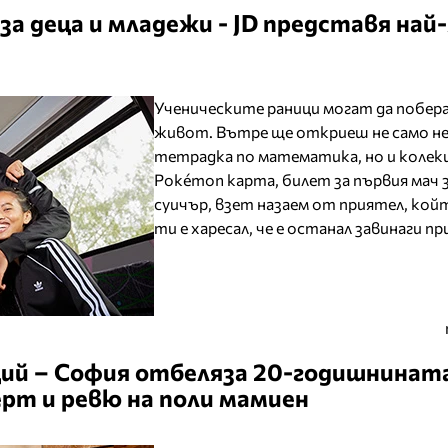
за деца и младежи - JD представя най
Ученическите раници могат да побера
живот. Вътре ще откриеш не само не
тетрадка по математика, но и колек
Pokémon карта, билет за първия мач з
суичър, взет назаем от приятел, ко
ти е харесал, че е останал завинаги пр
й – София отбеляза 20-годишнината
рт и ревю на поли мамиен