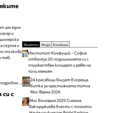
-яките
т цял един
сесер и
ционерска
Акценти
Мода
Колекции
а сезона и
йто толкова
Институт Конфуций – София
и теб.
отбеляза 20-годишнината си с
тържествен концерт и ревю на
поли мамиен
24 красавици влизат в гореща
подробно ...
битка за престижната титла
Мис Варна 2026
 си с
Мис България 2025 Симона
Бакърджиева блести с тоалети
Haute couture от Bridal Fashion