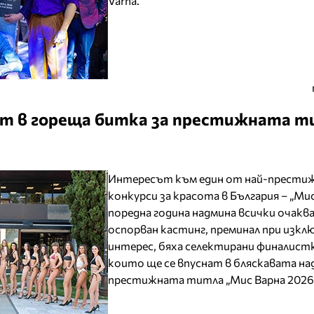
Varna.
ат в гореща битка за престижната 
Интересът към един от най-прести
конкурси за красота в България – „Мис
поредна година надмина всички очаква
оспорван кастинг, преминал при изк
интерес, бяха селектирани финалист
които ще се впуснат в бляскавата на
престижната титла „Мис Варна 2026