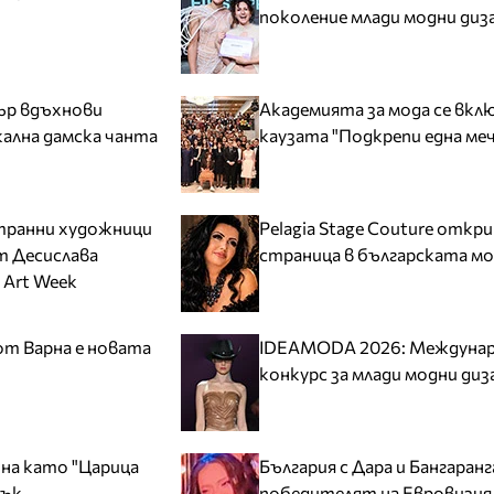
поколение млади модни диз
ър вдъхнови
Академията за мода се вкл
кална дамска чанта
каузата "Подкрепи една ме
транни художници
Pelagia Stage Couture откри
т Десислава
страница в българската мо
 Art Week
т Варна е новата
IDEAMODA 2026: Междуна
конкурс за млади модни диз
йна като "Царица
България с Дара и Бангаранг
лък
победителят на Евровизия