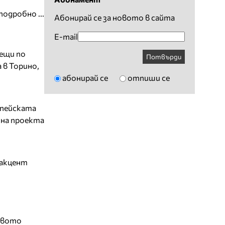
подробно ...
Абонирай се за новото в сайта
E-mail
рещи по
Потвърди
 в Торино,
абонирай се
отпиши се
опейската
 на проекта
 акцент
овото