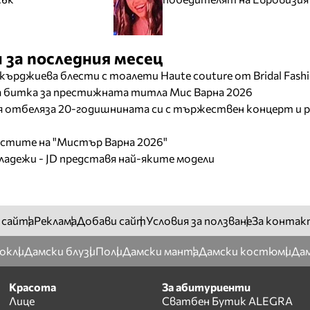
 за последния месец
кърджиева блести с тоалети Haute couture от Bridal Fash
ща битка за престижната титла Мис Варна 2026
отбеляза 20-годишнината си с тържествен концерт и р
листите на "Мистър Варна 2026"
младежи - JD представя най-яките модели
 сайта
Реклама
Добави сайт
Условия за ползване
За контак
окли
Дамски блузи
Поли
Дамски манта
Дамски костюми
Дам
Красота
За абитуриенти
Лице
Сватбен Бутик ALEGRA