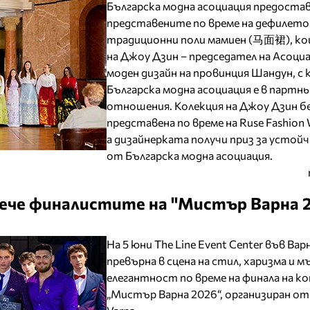
Българска модна асоциация предоста
представените по време на дефилето
традиционни поли мамиен (马面裙), ко
на Джоу Дзин – председател на Асоциа
моден дизайн на провинция Шандун, с
Българска модна асоциация е в партн
отношения. Колекция на Джоу Дзин б
представена по време на Ruse Fashion
а дизайнерката получи приз за устой
от Българска модна асоциация.
блече финалистите на "Мистър Варна 
На 5 юни The Line Event Center във Варн
превърна в сцена на стил, харизма и 
елегантност по време на финала на ко
„Мистър Варна 2026“, организиран от 