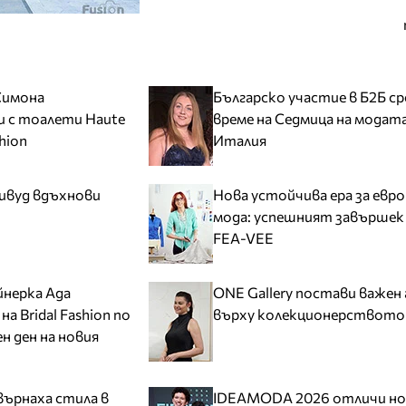
Симона
Българско участие в Б2Б с
 с тоалети Haute
време на Седмица на модата
shion
Италия
ливуд вдъхнови
Нова устойчива ера за евр
мода: успешният завършек
FEA-VEE
нерка Ада
ONE Gallery постави важен
а Bridal Fashion по
върху колекционерството
н ден на новия
ърнаха стила в
IDEAMODA 2026 отличи н