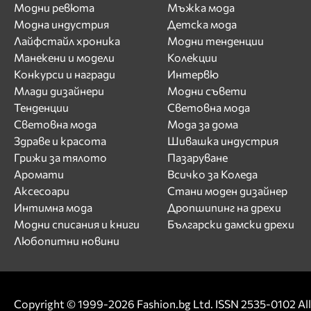
Модни ревюта
Мъжка мода
Модна индустрия
Детска мода
Лайфстайл хроника
Модни тенденции
Манекени и модели
Колекции
Конкурси и награди
Интервю
Млади дизайнери
Модни съвети
Тенденции
Световна мода
Световна мода
Мода за дома
Здраве и красота
Шивашка индустрия
Грижи за тялото
Пазаруване
Аромати
Всичко за Коледа
Аксесоари
Стани моден дизайнер
Интимна мода
Дропшипинг на дрехи
Модни списания и книги
Български дамски дрехи
Любопитни новини
Copyright © 1999-2026 Fashion.bg Ltd. ISSN 2535-0102 All 