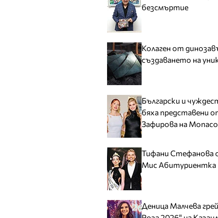
безсмъртие
Колаген от динозав
създаването на уни
Български и чуждес
бяха представени о
Зафирова на Monaco
Тифани Стефанова о
Мис Абитуриентка
Деница Малчева гре
Роза 2026" на Казан