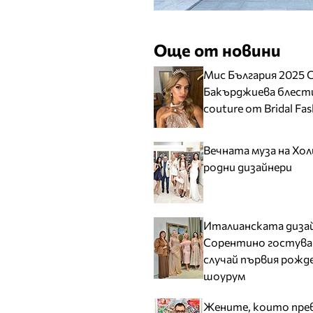
Още от новини
Мис България 2025 
Бакърджиева блести
couture от Bridal Fa
Вечната муза на Хо
родни дизайнери
Италианската дизай
Сорентино гостува н
случай първия рожде
шоурум
Жените, които прев