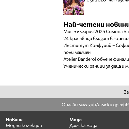
Най-четени новини
Мис България 2025 Симона Ба
24 красавици влизат в горе
Институт Конфуций – София 
поли мамиен
Atelier Banderol облече фина
Ученически раници за деца и 
За
Онлайн магазин
Дамски дрехи
Р
Новини
Мода
Модни колекции
Дамска мода