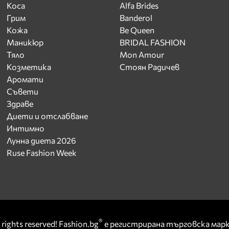
Коса
Alfa Brides
Грим
Banderol
Кожа
Be Queen
Маникюр
BRIDAL FASHION
Тяло
Mon Amour
Козметика
Стоян Радичев
Аромати
Съвети
Здраве
Диети и отслабване
Интимно
Лунна диета 2026
Ruse Fashion Week
®
rights reserved! Fashion.bg
е регистрирана търговска ма