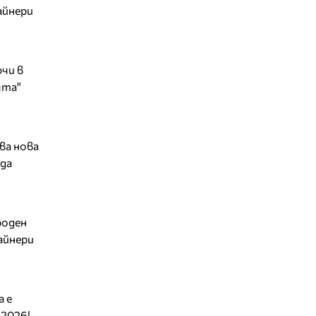
айнери
ючи в
чта"
ва нова
да
роден
айнери
а е
 2026!