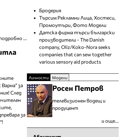
Бродерия
Търсим Рекламни Лица, Хостеси,
Промоутъри, Фото Модели
Датска фирма търси български
подробно ...
производители - The Danish
company, Oliz/Koko-Nora seeks
титла
companies that can sew together
various sensory aid products
жните
Личности
Модели
 Варна“ за
Росен Петров
ния! След
лючителен
телевизионен водещ и
ките,
продуцент
дпревара за
и още...
“!
Абонамент