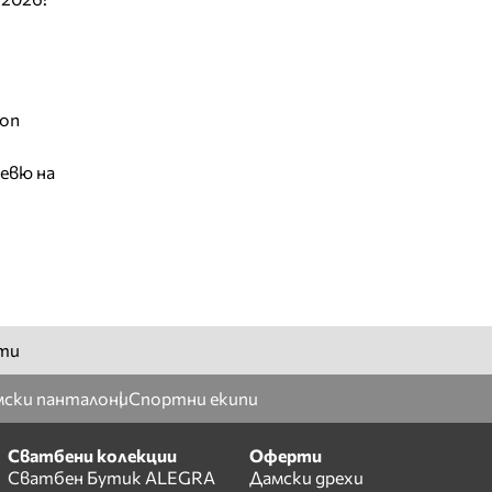
ion
евю на
ти
ски панталони
Спортни екипи
Сватбени колекции
Оферти
Сватбен Бутик ALEGRA
Дамски дрехи