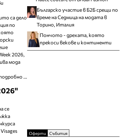
ви
Българско участие в Б2Б срещи по
време на Седмица на модата в
ито са дело
Торино, Италия
ция по
 която
Пончото - дрехата, която
ьорски
прекоси векове и континенти
еше
 Week 2026,
чива мода
подробно ...
2026"
а се
мъжка
нкурса
Visages
Оферти
Събития