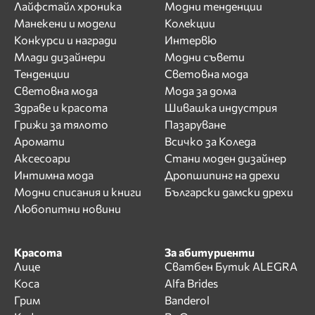
Лайфстайл хроника
Модни тенденции
Манекени и модели
Колекции
Конкурси и награди
Интервю
Млади дизайнери
Модни съвети
Тенденции
Световна мода
Световна мода
Мода за дома
Здраве и красота
Шивашка индустрия
Грижи за тялото
Пазаруване
Аромати
Всичко за Коледа
Аксесоари
Стани моден дизайнер
Интимна мода
Дропшипинг на дрехи
Модни списания и книги
Български дамски дрехи
Любопитни новини
Красота
За абитуриенти
Лице
Сватбен Бутик ALEGRA
Коса
Alfa Brides
Грим
Banderol