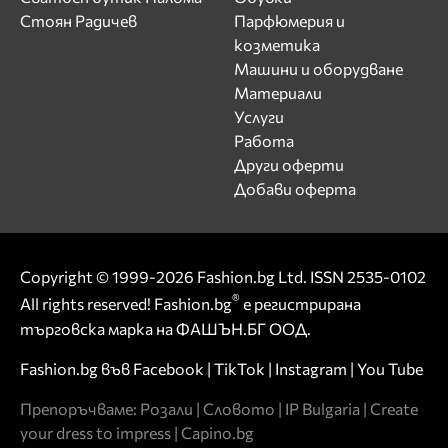
Стоян Радичев
Парфюмерия и
козметика
Машини и оборудване
Материали
Услуги
Работа
Други оферти
Добави оферта
Copyright © 1999-2026 Fashion.bg Ltd. ISSN 2535-0102
®
All rights reserved! Fashion.bg
е регистрирана
търговска марка на ФАШЪН.БГ ООД.
Fashion.bg във
Facebook
|
TikTok
|
Instagram
|
You Tube
Препоръчваме:
Розали
|
Словото
|
IP Bulgaria
|
Create
your dress to impress
|
Capino.bg