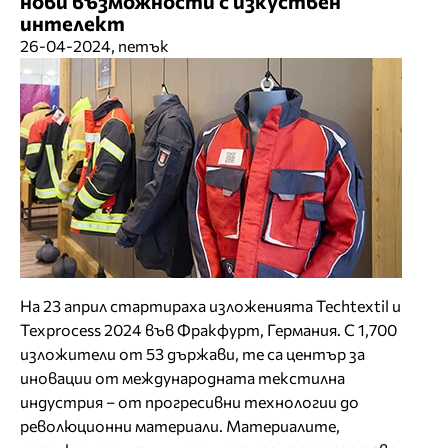
нови възможности с изкуствен
интелект
26-04-2024, петък
На 23 април стартираха изложенията Techtextil и
Texprocess 2024 във Фракфурт, Германия. С 1,700
изложители от 53 държави, те са център за
иновации от международната текстилна
индустрия – от прогресивни технологии до
революционни материали. Материалите,