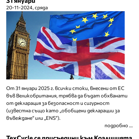
31 януари
20-11-2024, сряда
От 31 януари 2025 г. всички стоки, внесени от ЕС
във Великобритания, трябва да бъдат обхванати
от декларация за безопасност и сигурност
(известна също като „обобщени декларации за
въвеждане“ или „ENS“).
подробно ...
TexCycle се присъедини към Коалицията