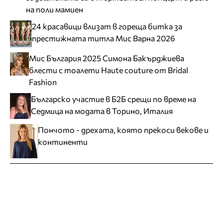
на поли мамиен
24 красавици влизат в гореща битка за
престижната титла Мис Варна 2026
Мис България 2025 Симона Бакърджиева
блести с тоалети Haute couture от Bridal
Fashion
Българско участие в Б2Б срещи по време на
Седмица на модата в Торино, Италия
Пончото - дрехата, която прекоси векове и
континенти