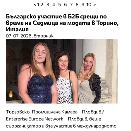
< 1
2
3
4
5
6
7
8
9
10
>
Българско участие в Б2Б срещи по
време на Седмица на модата в Торино,
Италия
07-07-2026, вторник
Търговско-Промишлена Камара – Пловдив /
Enterprise Europe Network – Пловдив, беше
съорганизатор и взе участие в международното