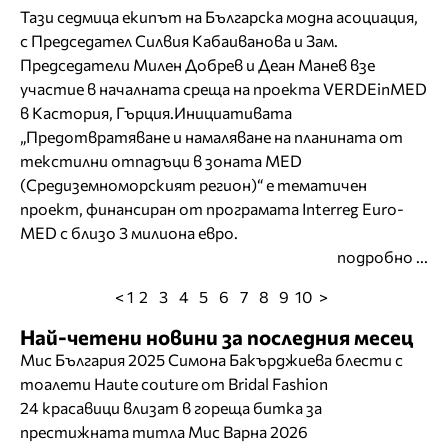
Тази седмица екипът на Българска модна асоциация,
с Председател Силвия Кабаиванова и Зам.
Председатели Милен Добрев и Деан Манев взе
участие в началната среща на проекта VERDEinMED
в Кастория, Гърция.Инициативата
„Предотвратяване и намаляване на планината от
текстилни отпадъци в зоната MED
(Средиземноморският регион)“ е тематичен
проект, финансиран от програмата Interreg Euro-
MED с близо 3 милиона евро.
подробно ...
< 1
2
3
4
5
6
7
8
9
10
>
Най-четени новини за последния месец
Мис България 2025 Симона Бакърджиева блести с
тоалети Haute couture от Bridal Fashion
24 красавици влизат в гореща битка за
престижната титла Мис Варна 2026