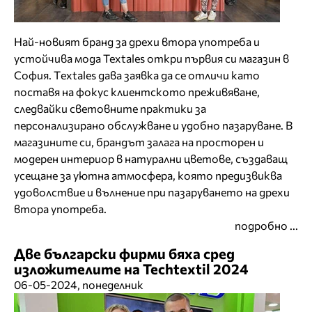
Най-новият бранд за дрехи втора употреба и
устойчива мода Textales откри първия си магазин в
София. Тextales дава заявка да се отличи като
поставя на фокус клиентското преживяване,
следвайки световните практики за
персонализирано обслужване и удобно пазаруване. В
магазините си, брандът залага на просторен и
модерен интериор в натурални цветове, създаващ
усещане за уютна атмосфера, която предизвиква
удоволствие и вълнение при пазаруването на дрехи
втора употреба.
подробно ...
Две български фирми бяха сред
изложителите на Techtextil 2024
06-05-2024, понеделник