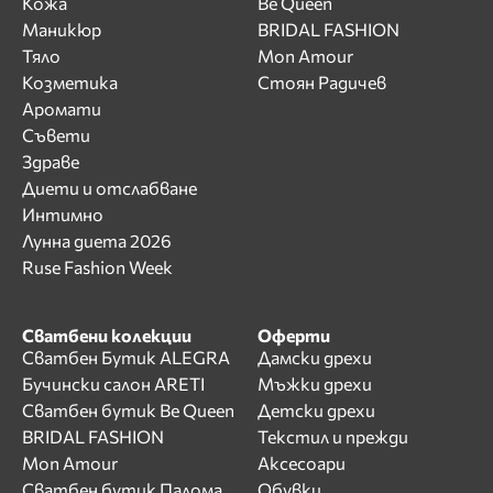
Кожа
Be Queen
Маникюр
BRIDAL FASHION
Тяло
Mon Amour
Козметика
Стоян Радичев
Аромати
Съвети
Здраве
Диети и отслабване
Интимно
Лунна диета 2026
Ruse Fashion Week
Сватбени колекции
Оферти
Сватбен Бутик ALEGRA
Дамски дрехи
Бучински салон ARETI
Мъжки дрехи
Сватбен бутик Be Queen
Детски дрехи
BRIDAL FASHION
Текстил и прежди
Mon Amour
Аксесоари
Сватбен бутик Палома
Обувки