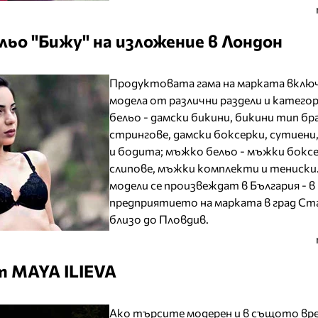
льо "Бижу" на изложение в Лондон
Продуктовата гама на марката включ
модела от различни раздели и категор
бельо - дамски бикини, бикини тип бр
стрингове, дамски боксерки, сутиен
и бодита; мъжко бельо - мъжки бокс
слипове, мъжки комплекти и тениски
модели се произвеждат в България - в
предприятието на марката в град С
близо до Пловдив.
т MAYA ILIEVA
Ако търсите модерен и в същото вр