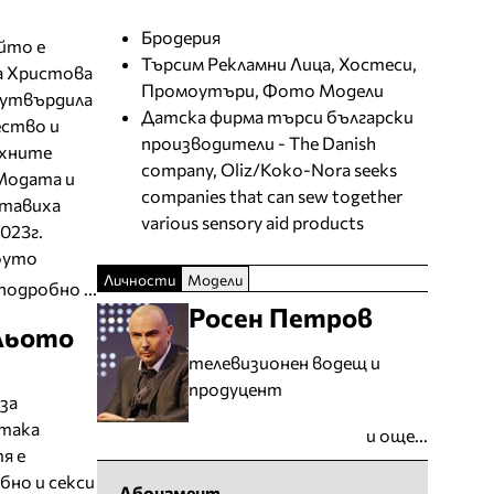
Бродерия
ойто е
Търсим Рекламни Лица, Хостеси,
а Христова
Промоутъри, Фото Модели
е утвърдила
Датска фирма търси български
ество и
производители - The Danish
ехните
company, Oliz/Koko-Nora seeks
 Модата и
companies that can sew together
ставиха
various sensory aid products
023г.
оуто
Личности
Модели
подробно ...
Росен Петров
ельото
телевизионен водещ и
продуцент
 за
 така
и още...
я е
бно и секси
Абонамент