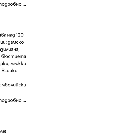
подробно ...
ва над 120
ии: дамско
азилиана,
и, бюстиета
ерки, мъжки
. Всички
тамболийски
подробно ...
еме