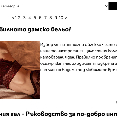
< 1
2
3
4
5
6
7
8
9
10
>
авилното дамско бельо?
Изборът на интимно облекло често 
нашето настроение и цялостния ком
натоварения ден. Правилно подбрани
осигуряват необходимата подкрепа 
напълно невидими под любимите връх
ия гел - Ръководство за по-добро и