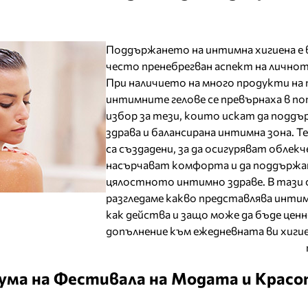
Поддържането на интимна хигиена е 
често пренебрегван аспект на личнот
При наличието на много продукти на 
интимните гелове се превърнаха в по
избор за тези, които искат да подд
здрава и балансирана интимна зона. Те
са създадени, за да осигуряват облекч
насърчават комфорта и да поддърж
цялостното интимно здраве. В тази
разгледаме какво представлява интим
как действа и защо може да бъде цен
допълнение към ежедневната ви хигие
ума на Фестивала на Модата и Крас