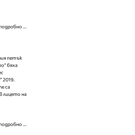
подробно ...
ния петък
то“ бяха
ес
 2019.
е са
 в лицето на
подробно ...