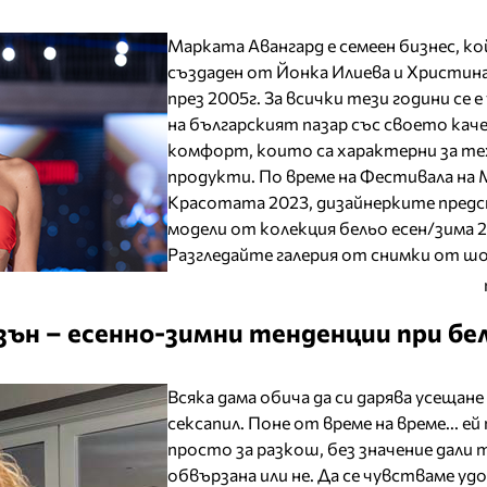
Марката Авангард е семеен бизнес, к
създаден от Йонка Илиева и Христин
през 2005г. За всички тези години се 
на българският пазар със своето кач
комфорт, които са характерни за т
продукти. По време на Фестивала на
Красотата 2023, дизайнерките пред
модели от колекция бельо есен/зима 2
Разгледайте галерия от снимки от ш
азън – есенно-зимни тенденции при б
Всяка дама обича да си дарява усещане
сексапил. Поне от време на време... ей
просто за разкош, без значение дали т
обвързана или не. Да се чувстваме удо