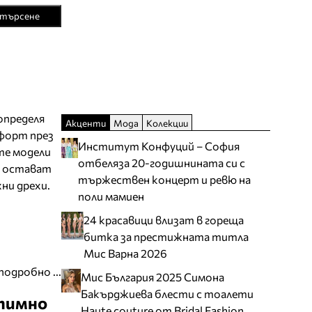
търсене
определя
Акценти
Мода
Колекции
форт през
Институт Конфуций – София
те модели
отбеляза 20-годишнината си с
и остават
тържествен концерт и ревю на
ни дрехи.
поли мамиен
24 красавици влизат в гореща
битка за престижната титла
Мис Варна 2026
подробно ...
Мис България 2025 Симона
Бакърджиева блести с тоалети
нтимно
Haute couture от Bridal Fashion