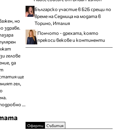
Българско участие в Б2Б срещи по
време на Седмица на модата в
важен, но
Торино, Италия
о здраве.
Пончото - дрехата, която
пазара
прекоси векове и континенти
пулярен
ържат
зи гелове
ение, да
ат
 статия ще
ният гел,
но
на.
подробно ...
отата
Оферти
Събития