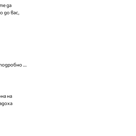
те да
 до вас,
подробно ...
на на
дадоха