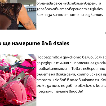
означава да се чувстваме уверени, а
здравословната увереност е изключ
важна за личностното ни развитие.
о ще намерите във 4sales
Посредством дамското бельо, всяка
да разкрие пълния си потенциал за сек
привлекателност. Това е невероятно
ръцете на всяка дама, която иска да 
страст и любов в половинката си. Ко
може да носи подобно облекло и кои с
предпочитаните видове?