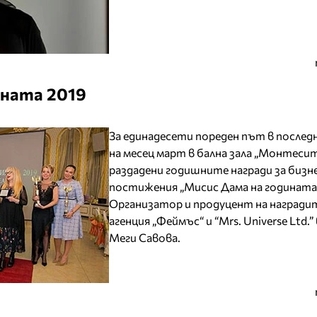
ината 2019
За единадесети пореден път в послед
на месец март в бална зала „Монтеси
раздадени годишните награди за бизн
постижения „Мисис Дама на годината“
Организатор и продуцент на наградит
агенция „Феймъс“ и “Mrs. Universe Ltd.”
Меги Савова.