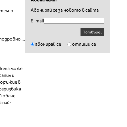
Абонирай се за новото в сайта
ително
E-mail
Потвърди
подробно ...
абонирай се
отпиши се
 жена може
сапил и
 оръжие в
предизвика
й обаче
а най-