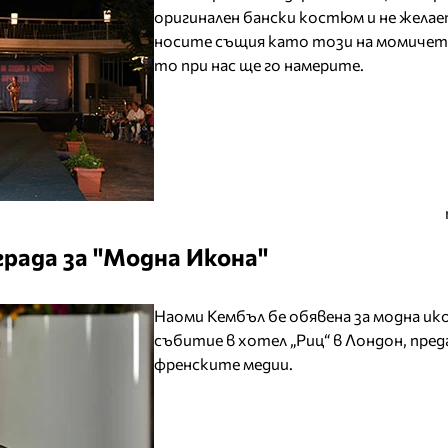
оригинален бански костюм и не желае
носите същия като този на момичето
то при нас ще го намерите.
града за "Модна Икона"
Наоми Кембъл бе обявена за модна ико
събитие в хотел „Риц“ в Лондон, пре
френските медии.