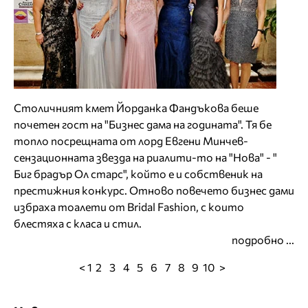
Столичният кмет Йорданка Фандъкова беше
почетен гост на "Бизнес дама на годината". Тя бе
топло посрещната от лорд Евгени Минчев-
сензационната звезда на риалити-то на "Нова" - "
Биг брадър Ол старс", който е и собственик на
престижния конкурс. Отново повечето бизнес дами
избраха тоалети от Bridal Fashion, с които
блестяха с класа и стил.
подробно ...
< 1
2
3
4
5
6
7
8
9
10
>