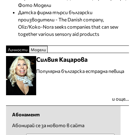
Фото Модели
Датска фирма търси български
производители - The Danish company,
Oliz/Koko-Nora seeks companies that can sew
together various sensory aid products
Личности
Модели
Силвия Кацарова
Популярна българска естрадна певица
и още...
Абонамент
Абонирай се за новото в сайта