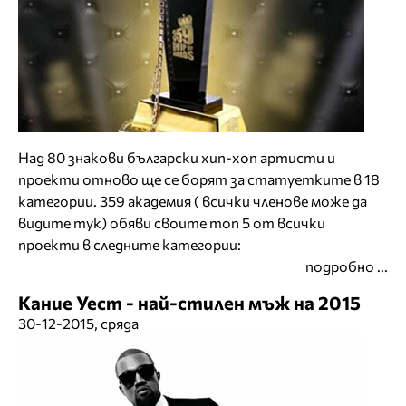
Над 80 знакови български хип-хоп артисти и
проекти отново ще се борят за статуетките в 18
категории. 359 академия ( всички членове може да
видите
тук
) обяви своите топ 5 от всички
проекти в следните категории:
подробно ...
Кание Уест - най-стилен мъж на 2015
30-12-2015, сряда