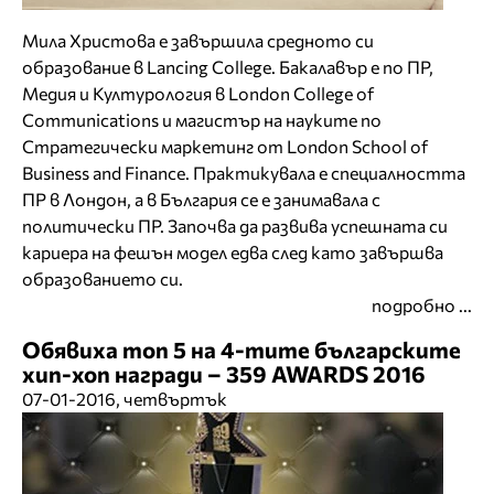
Мила Христова е завършила средното си
образование в Lancing College. Бакалавър е по ПР,
Медия и Културология в London College of
Communications и магистър на науките по
Стратегически маркетинг от London School of
Business and Finance. Практикувала е специалността
ПР в Лондон, а в България се е занимавала с
политически ПР. Започва да развива успешната си
кариера на фешън модел едва след като завършва
образованието си.
подробно ...
Обявиха топ 5 на 4-тите българските
хип-хоп награди – 359 AWARDS 2016
07-01-2016, четвъртък