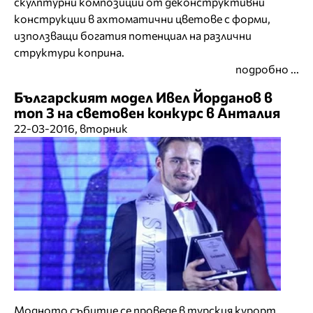
скулптурни композиции от деконструктивни
конструкции в ахтоматични цветове с форми,
използващи богатия потенциал на различни
структури коприна.
подробно ...
Българският модел Ивел Йорданов в
топ 3 на световен конкурс в Анталия
22-03-2016, вторник
Модното събитие се проведе в турския курорт