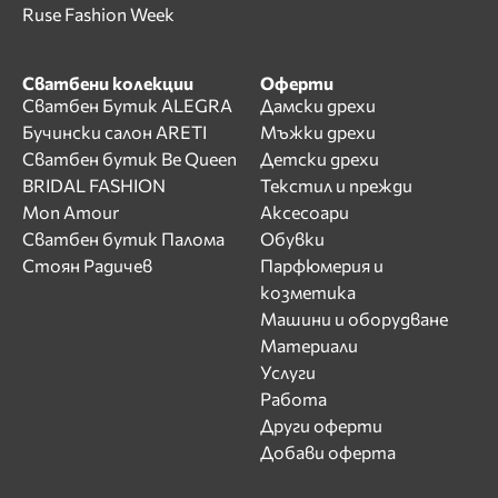
Ruse Fashion Week
Сватбени колекции
Оферти
Сватбен Бутик ALEGRA
Дамски дрехи
Бучински салон ARETI
Мъжки дрехи
Сватбен бутик Be Queen
Детски дрехи
BRIDAL FASHION
Текстил и прежди
Mon Amour
Аксесоари
Сватбен бутик Палома
Обувки
Стоян Радичев
Парфюмерия и
козметика
Машини и оборудване
Материали
Услуги
Работа
Други оферти
Добави оферта