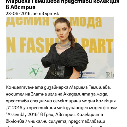
Мариела Гемишева представи колекция
в Австрия
23-06-2016, четвъртък
Концептуалната дизайнерка Мариела Гемишева,
носител на Златна игла на Академията за мода,
представи специално селектирана модна колекция
„7” 2016 за престижния мeждународен моден форум
“Assembly 2016” в Грац, Австрия. Колекцията
включва 7 уникални силуета, представляващи