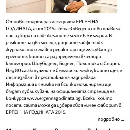
Отново стартира класацията ЕРГЕН НА
ГОДИНАТА, а от 2015г. бяха въведени нови правила
при избора на най-желаните мъже в България. В
рамките на два месеца, родните лайфстайл
журналисти и главни редактори ще гласуват за
ергените, които са разпределени в четири
категории: Шоубизнес, Бизнес, Политика и Спорт.
Над 80 са актуалните български мъже, които ще се
състезават в престижната надпревара.
Информация и снимки на всички номинирани ще
бъдат публикувани на официалната страница на
конкурса www.ergennagodinata.bg. Всеки, който
посети сайта може да избере своя личен фаворит в
ЕРГЕН НА ГОДИНАТА 2015.
подробно ...