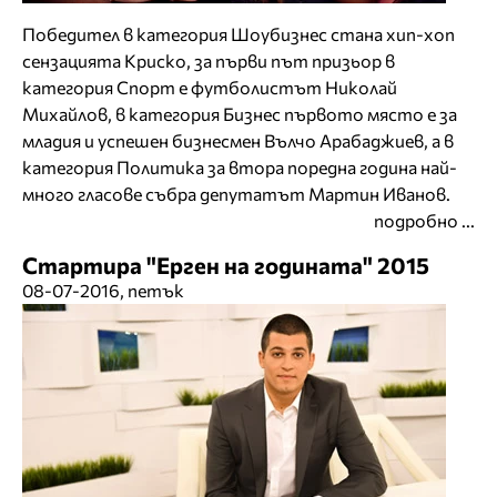
Победител в категория Шоубизнес стана хип-хоп
сензацията Криско, за първи път призьор в
категория Спорт е футболистът Николай
Михайлов, в категория Бизнес първото място е за
младия и успешен бизнесмен Вълчо Арабаджиев, а в
категория Политика за втора поредна година най-
много гласове събра депутатът Мартин Иванов.
подробно ...
Стартира "Ерген на годината" 2015
08-07-2016, петък