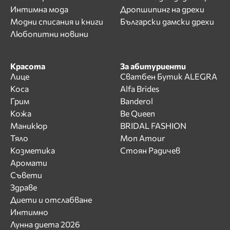
Интимна мода
Дропшипинг на дрехи
Модни списания и книги
Български дамски дрехи
Любопитни новини
Красота
За абитуриенти
Лице
Сватбен Бутик ALEGRA
Коса
Alfa Brides
Грим
Banderol
Кожа
Be Queen
Маникюр
BRIDAL FASHION
Тяло
Mon Amour
Козметика
Стоян Радичев
Аромати
Съвети
Здраве
Диети и отслабване
Интимно
Лунна диета 2026