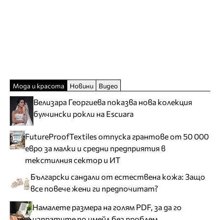
Мода и красота
Новини
Видео
Велизара Георгиева показва нова колекция
булчински рокли на Escuara
FutureProofTextiles отпуска грантове от 50 000
евро за малки и средни предприятия в
текстилния сектор и ИТ
Български сандали от естествена кожа: Защо
все повече жени ги предпочитат?
Намалете размера на голям PDF, за да го
изпратите по имейл без проблем