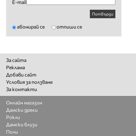
E-mail
Потвърди
абонирай се
отпиши се
За сайта
Реклама
Добави сайт
Условия за ползване
За контакти
Онлайн магазин
Дамски дрехи
Рокли
Дамски блузи
Поли