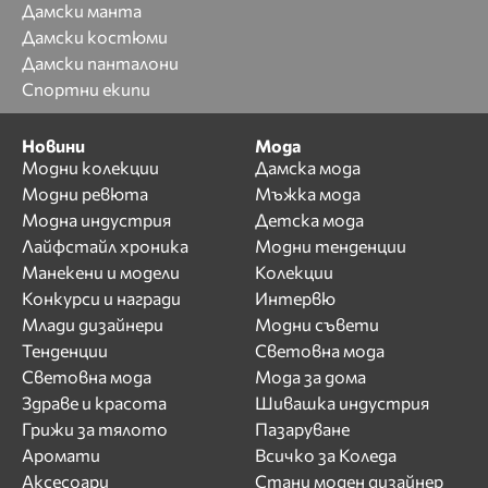
Дамски манта
Дамски костюми
Дамски панталони
Спортни екипи
Новини
Мода
Модни колекции
Дамска мода
Модни ревюта
Мъжка мода
Модна индустрия
Детска мода
Лайфстайл хроника
Модни тенденции
Манекени и модели
Колекции
Конкурси и награди
Интервю
Млади дизайнери
Модни съвети
Тенденции
Световна мода
Световна мода
Мода за дома
Здраве и красота
Шивашка индустрия
Грижи за тялото
Пазаруване
Аромати
Всичко за Коледа
Аксесоари
Стани моден дизайнер