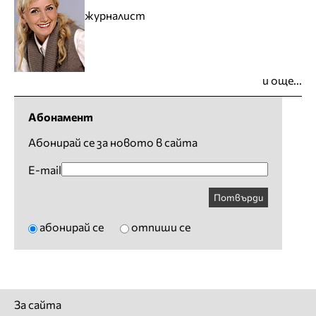
журналист
и още...
Абонамент
Абонирай се за новото в сайта
E-mail
Потвърди
абонирай се
отпиши се
За сайта