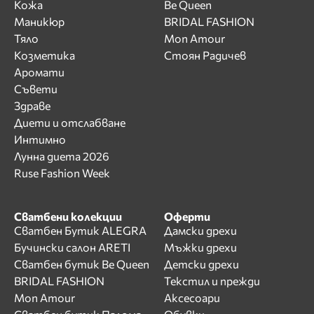
Кожа
Be Queen
Маникюр
BRIDAL FASHION
Тяло
Mon Amour
Козметика
Стоян Радичев
Аромати
Съвети
Здраве
Диети и отслабване
Интимно
Лунна диета 2026
Ruse Fashion Week
Сватбени колекции
Оферти
Сватбен Бутик ALEGRA
Дамски дрехи
Бучински салон ARETI
Мъжки дрехи
Сватбен бутик Be Queen
Детски дрехи
BRIDAL FASHION
Текстил и прежди
Mon Amour
Аксесоари