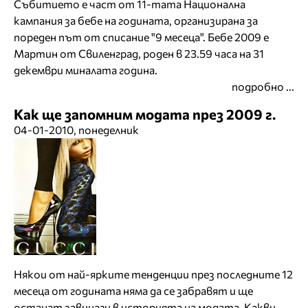
Събитието е част от 11-тата Национална
кампания за бебе на годината, организирана за
пореден път от списание "9 месеца". Бебе 2009 е
Мартин от Свиленград, роден в 23.59 часа на 31
декември миналата година.
подробно ...
Как ще запомним модата през 2009 г.
04-01-2010, понеделник
Някои от най-ярките тенденции през последните 12
месеца от годината няма да се забравят и ще
останат завинаги в историята на модата. Какви