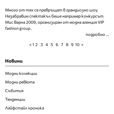
Много от тях се превръщат в грандиозно шоу.
Незабравим спектакъл беше например
конкурсът
Мис Варна 2009
, организиран от модна агенция VIP
fashion group .
подробно ...
< 1
2
3
4
5
6
7
8
9
10
>
Новини
Модни колекции
Модни ревюта
Събития
Тенденции
Лайфстайл хроника