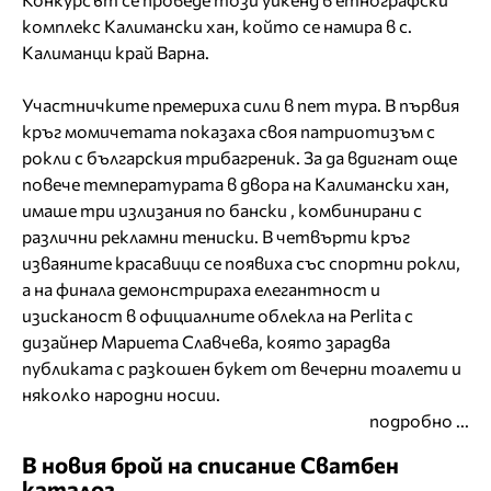
комплекс Калимански хан, който се намира в с.
Калиманци край Варна.
Участничките премериха сили в пет тура. В първия
кръг момичетата показаха своя патриотизъм с
рокли с българския трибагреник. За да вдигнат още
повече температурата в двора на Калимански хан,
имаше три излизания по
бански
, комбинирани с
различни рекламни тениски. В четвърти кръг
изваяните красавици се появиха със спортни рокли,
а на финала демонстрираха елегантност и
изисканост в официалните облекла на Perlita с
дизайнер Мариета Славчева, която зарадва
публиката с разкошен букет от вечерни тоалети и
няколко народни носии.
подробно ...
В новия брой на списание Сватбен
каталог...