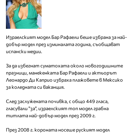
Израелският модел Бар Рафаели беше избрана за най-
добър модел през изминалата година, съобщават
испански медии.
За да избегнат суматохата около новогодишните
празници, манекенката Бар Рафаели и актьорът
Леонардо Ди Каприо избраха плажовете в Мексико
за коледната си ваканция.
След заслужената почивка, с общо 449 гласа,
гласували "за", израелският топ модел грабна
титлата най-добър модел през 2009 г.
През 2008 г. короната носеше руският модел