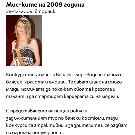
Мис-ките на 2009 година
29-12-2009, вторник
Конкурсите за мис са винаги съпроводени с много
блясък, красота и емоции. Те дават шанс на много
млади момичета да покажат своята красота и
талант и да стартират кариерата си на модели.
С представянето на пищни рокли и
задължителният тур по бански костюми, тези
конкурси са атрактивни и за зрителите и се радват
на огромна популярност.