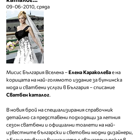
09-06-2010, сряда
Мисис България Вселена –
Елена Караколева
е на
корицата на най-голямото издание за булчинска
мода и сватбени услуги в България – списание
Сватбен каталог
.
В новия брой на специализирания справочник
детайлно са представени подходящи за летния
сезон сватбени и официални тоалети на най-
известните български и световни модни дизайнери,
а Елена привлича вниманието с авангардна рокля в