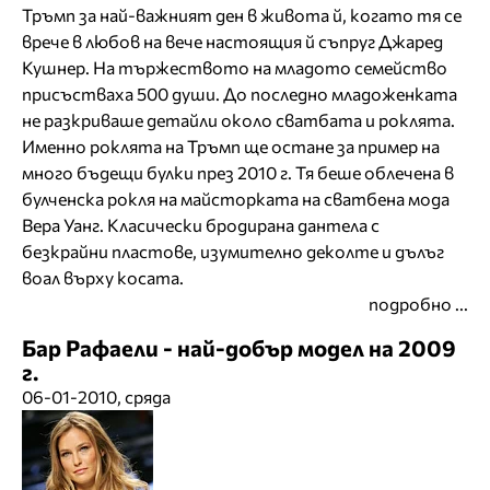
Тръмп за най-важният ден в живота й, когато тя се
врече в любов на вече настоящия й съпруг Джаред
Кушнер. На тържеството на младото семейство
присъстваха 500 души. До последно младоженката
не разкриваше детайли около сватбата и роклята.
Именно роклята на Тръмп ще остане за пример на
много бъдещи булки през 2010 г. Тя беше облечена в
булченска рокля на майсторката на сватбена мода
Вера Уанг. Класически бродирана дантела с
безкрайни пластове, изумително деколте и дълъг
воал върху косата.
подробно ...
Бар Рафаели - най-добър модел на 2009
г.
06-01-2010, сряда