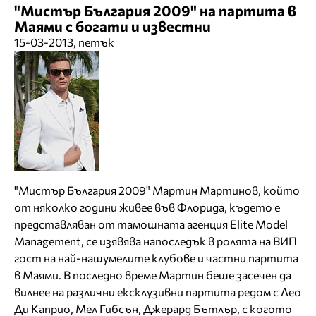
"Мистър България 2009" на партита в
Маями с богати и известни
15-03-2013, петък
"Мистър България 2009" Мартин Мартинов, който
от няколко години живее във Флорида, където е
представляван от тамошната агенция Elite Model
Management, се изявява напоследък в ролята на ВИП
гост на най-нашумелите клубове и частни партита
в Маями. В последно време Мартин беше засечен да
вилнее на различни ексклузивни партита редом с Лео
Ди Каприо, Мел Гибсън, Джерард Бътлър, с когото