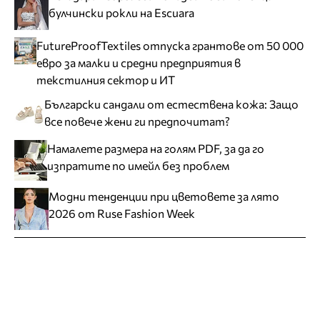
булчински рокли на Escuara
FutureProofTextiles отпуска грантове от 50 000
евро за малки и средни предприятия в
текстилния сектор и ИТ
Български сандали от естествена кожа: Защо
все повече жени ги предпочитат?
Намалете размера на голям PDF, за да го
изпратите по имейл без проблем
Модни тенденции при цветовете за лято
2026 от Ruse Fashion Week