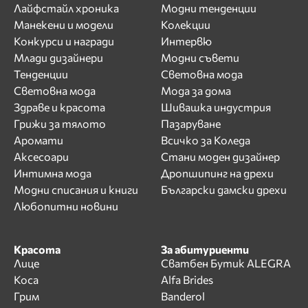
Лайфстайл хроника
Модни тенденции
Манекени и модели
Колекции
Конкурси и награди
Интервю
Млади дизайнери
Модни съвети
Тенденции
Световна мода
Световна мода
Мода за дома
Здраве и красота
Шивашка индустрия
Грижи за тялото
Пазаруване
Аромати
Всичко за Коледа
Аксесоари
Стани моден дизайнер
Интимна мода
Дропшипинг на дрехи
Модни списания и книги
Български дамски дрехи
Любопитни новини
Красота
За абитуриенти
Лице
Сватбен Бутик ALEGRA
Коса
Alfa Brides
Грим
Banderol