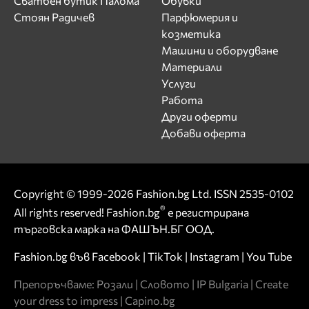
Сватбен бутик Палома
Обувки
Стоян Радичев
Парфюмерия и
козметика
Машини и оборудване
Материали
Услуги
Работа
Други оферти
Добави оферта
Copyright © 1999-2026 Fashion.bg Ltd. ISSN 2535-0102
®
All rights reserved! Fashion.bg
е регистрирана
търговска марка на ФАШЪН.БГ ООД.
Fashion.bg във
Facebook
|
TikTok
|
Instagram
|
You Tube
Препоръчваме:
Розали
|
Словото
|
IP Bulgaria
|
Create
your dress to impress
|
Capino.bg