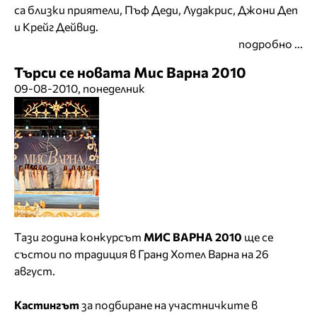
са близки приятели, Пъф Деди, Лудакрис, Джони Деп
и Крейг Дейвид.
подробно ...
Търси се новата Мис Варна 2010
09-08-2010, понеделник
Tази година конкурсът
МИС ВАРНА 2010
ще се
състои по традиция в Гранд Хотел Варна на 26
август.
Кастингът
за подбиране на участничките в