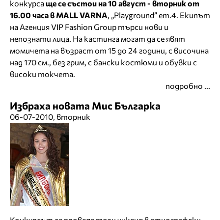
конкурса
ще се състои на 10 август - вторник от
16.00 часа в MALL
VARNA
, „Playground” ет.4. Екипът
на Агенция VIP Fashion Group търси нови и
непознати лица. На кастинга могат да се явят
момичета на възраст от 15 до 24 години, с височина
над 170 см., без грим, с бански костюми и обувки с
високи токчета.
подробно ...
Избраха новата Мис Българка
06-07-2010, вторник
Конкурсът се проведе този уикенд в етнографски