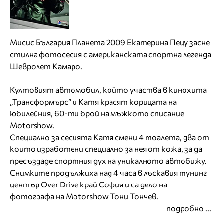
Мисис България Планета 2009 Екатерина Пецу засне
стилна фотосесия с американската спортна легенда
Шевролет Камаро.
Култовият автомобил, който участва в кинохита
„Трансформърс” и Катя красят корицата на
юбилейния, 60-ти брой на мъжкото списание
Motorshow.
Специално за сесията Катя смени 4 тоалета, два от
които изработени специално за нея от кожа, за да
пресъздаде спортния дух на уникалното автобижу.
Снимките продължиха над 4 часа в лъскавия тунинг
център Over Drive край София и са дело на
фотографа на Motorshow Тони Тончев.
подробно ...