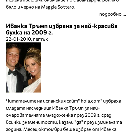
бяло и черно на Maggie Sottero.
подробно ...
Иванка Тръмп избрана за най-красива
булка на 2009 г.
22-01-2010, петък
Читателите на испанския сайт" hola.com" избраха
младата наследница Иванка Тръмп за най-
очарователната младоженка през 2009 г. сред
всички знаменитости, казали "да" през изминалата
година. Месец октомври беше избран от Иванка