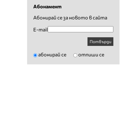
Абонамент
Абонирай се за новото в сайта
E-mail
Потвърди
абонирай се
отпиши се