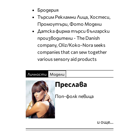
Бродерия
Търсим Рекламни Лица, Хостеси,
Промоутъри, Фото Модели
Датска фирма търси български
производители - The Danish
company, Oliz/Koko-Nora seeks
companies that can sew together
various sensory aid products
Личности
Модели
Преслава
Поп-фолк певица
и още...