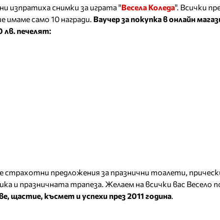
ни изпратиха снимки за играта "
Весела Коледа
". Всички п
е имаме само 10 награди.
Ваучер за покупка в онлайн мага
 лв. печелят:
 страхотни предложения за празнични тоалети, прически
ика и празничната трапеза. Желаем на всички вас Весело 
ве, щастие, късмет и успехи през 2011 година
.