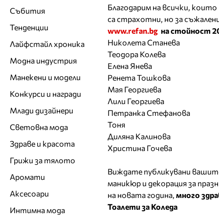
Благодарим на всички, които 
Събития
са страхотни, но за съжалени
Тенденции
www.refan.bg
на стойност 20
Николета Станева
Лайфстайл хроника
Теодора Колева
Модна индустрия
Елена Янева
Манекени и модели
Ренета Тошкова
Мая Георгиева
Конкурси и награди
Лили Георгиева
Млади дизайнери
Петранка Стефанова
Тоня
Световна мода
Диляна Калинова
Здраве и красота
Христина Гочева
Грижи за тялото
Виждате публикувани вашите
Аромати
маникюр и декорация за празн
Аксесоари
на новата година,
много здра
Тоалети за Коледа
Интимна мода