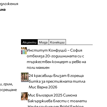
редложения
зина
Акценти
Мода
Колекции
Институт Конфуций – София
отбеляза 20-годишнината си с
тържествен концерт и ревю на
поли мамиен
24 красавици влизат в гореща
битка за престижната титла
, грим,
Мис Варна 2026
посрещане
Мис България 2025 Симона
Бакърджиева блести с тоалети
Haute couture от Bridal Fashion