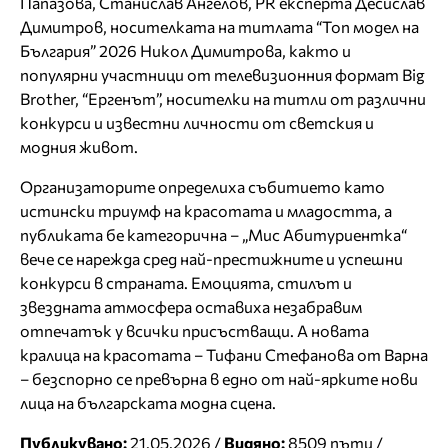
Папазова, Станислав Ангелов, PR експерта Десислав
Димитров, носителката на титлата “Топ модел на
България” 2026 Никол Димитрова, както и
популярни участници от телевизионния формат Big
Brother, “Ергенът”, носителки на титли от различни
конкурси и известни личности от светския и
модния живот.
Организаторите определиха събитието като
истински триумф на красотата и младостта, а
публиката бе категорична – „Мис Абитуриентка“
вече се нарежда сред най-престижните и успешни
конкурси в страната. Емоцията, стилът и
звездната атмосфера оставиха незабравим
отпечатък у всички присъстващи. А новата
кралица на красотата – Тифани Стефанова от Варна
– безспорно се превърна в едно от най-ярките нови
лица на българската модна сцена.
Публикувано:
21.05.2026 /
Видяно:
8509 пъти /