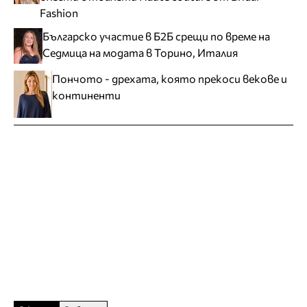
Fashion
Българско участие в Б2Б срещи по време на
Седмица на модата в Торино, Италия
Пончото - дрехата, която прекоси векове и
континенти