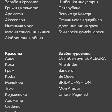
Здраве и красота
Шивашка индустрия
Грижи за тялото
Пазаруване
Аромати
Всичко за Коледа
Аксесоари
Стани моден дизайнер
Интимна мода
Дропшипинг на дрехи
Модни списания и книги
Български дамски дрехи
Любопитни новини
Красота
За абитуриенти
Лице
Сватбен Бутик ALEGRA
Коса
Alfa Brides
Грим
Banderol
Кожа
Be Queen
Маникюр
BRIDAL FASHION
Тяло
Mon Amour
Козметика
Стоян Радичев
Аромати
Съвети