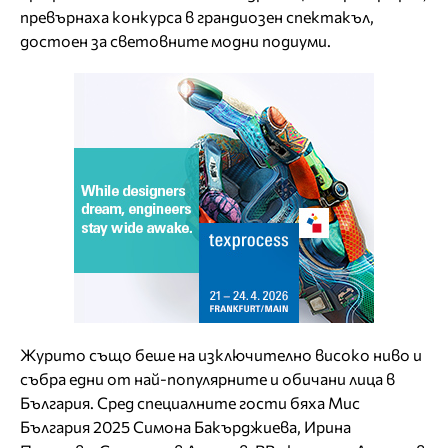
превърнаха конкурса в грандиозен спектакъл,
достоен за световните модни подиуми.
Журито също беше на изключително високо ниво и
събра едни от най-популярните и обичани лица в
България. Сред специалните гости бяха Мис
България 2025 Симона Бакърджиева, Ирина