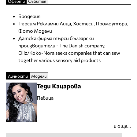
Оферти
Събития
Бродерия
Търсим Рекламни Лица, Хостеси, Промоутъри,
Фото Модели
Датска фирма търси български
производители - The Danish company,
Oliz/Koko-Nora seeks companies that can sew
together various sensory aid products
Личности
Модели
Теди Кацарова
Певица
и още...