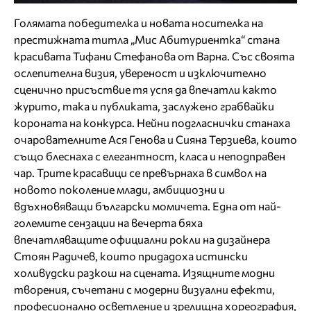
Голямата победителка и новата носителка на
престижната титла „Мис Абитуриентка“ стана
красивата Тифани Стефанова от Варна. Със своята
ослепителна визия, увереност и изключително
сценично присъствие тя успя да впечатли както
журито, така и публиката, заслужено грабвайки
короната на конкурса. Нейни подгласнички станаха
очарователните Ася Генова и Сияна Терзиева, които
също блеснаха с елегантност, класа и неподправен
чар. Трите красавици се превърнаха в символ на
новото поколение млади, амбициозни и
вдъхновяващи български момичета. Една от най-
големите сензации на вечерта бяха
впечатляващите официални рокли на дизайнера
Стоян Радичев, които придадоха истински
холивудски разкош на сцената. Изящните модни
творения, съчетани с модерни визуални ефекти,
професионално осветление и зрелищна хореография,