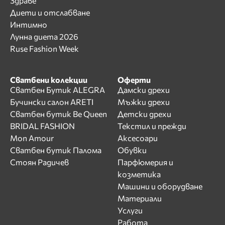
Здраве
Диети и отслабване
Интимно
Лунна диета 2026
Ruse Fashion Week
Сватбени колекции
Оферти
Сватбен Бутик ALEGRA
Дамски дрехи
Бучински салон ARETI
Мъжки дрехи
Сватбен бутик Be Queen
Детски дрехи
BRIDAL FASHION
Текстил и прежди
Mon Amour
Аксесоари
Сватбен бутик Палома
Обувки
Стоян Радичев
Парфюмерия и
козметика
Машини и оборудване
Материали
Услуги
Работа