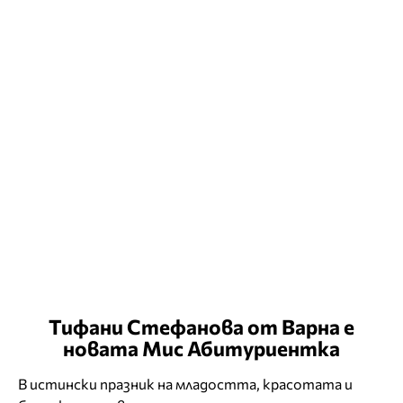
Тифани Стефанова от Варна е
новата Мис Абитуриентка
В истински празник на младостта, красотата и