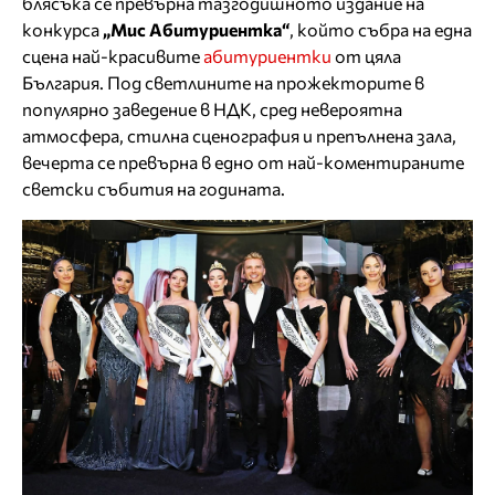
блясъка се превърна тазгодишното издание на
конкурса
„Мис Абитуриентка“
, който събра на една
сцена най-красивите
абитуриентки
от цяла
България. Под светлините на прожекторите в
популярно заведение в НДК, сред невероятна
атмосфера, стилна сценография и препълнена зала,
вечерта се превърна в едно от най-коментираните
светски събития на годината.