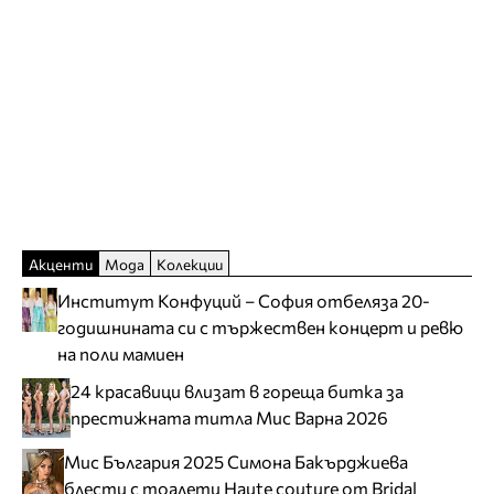
Акценти
Мода
Колекции
Институт Конфуций – София отбеляза 20-
годишнината си с тържествен концерт и ревю
на поли мамиен
24 красавици влизат в гореща битка за
престижната титла Мис Варна 2026
Мис България 2025 Симона Бакърджиева
блести с тоалети Haute couture от Bridal