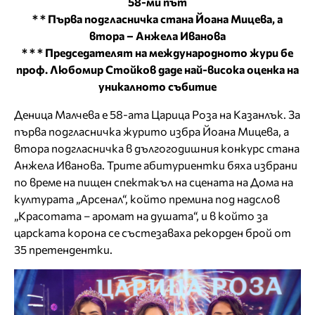
58-ми път
* * Първа подгласничка стана Йоана Мицева, а
втора – Анжела Иванова
* * * Председателят на международното жури бе
проф. Любомир Стойков даде най-висока оценка на
уникалното събитие
Деница Малчева е 58-ата Царица Роза на Казанлък. За
първа подгласничка журито избра Йоана Мицева, а
втора подгласничка в дългогодишния конкурс стана
Анжела Иванова. Трите абитуриентки бяха избрани
по време на пищен спектакъл на сцената на Дома на
културата „Арсенал“, който премина под надслов
„Красотата – аромат на душата“, и в който за
царската корона се състезаваха рекорден брой от
35 претендентки.