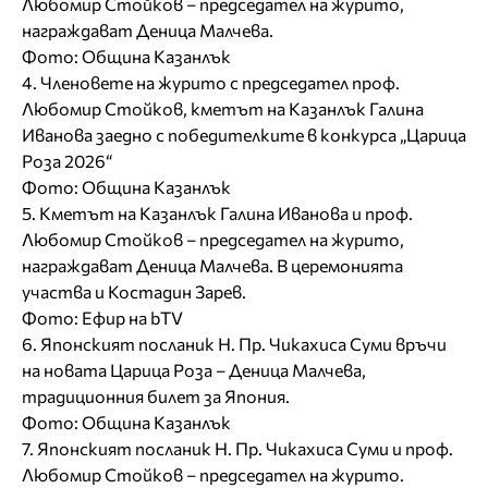
Любомир Стойков – председател на журито,
награждават Деница Малчева.
Фото: Община Казанлък
4. Членовете на журито с председател проф.
Любомир Стойков, кметът на Казанлък Галина
Иванова заедно с победителките в конкурса „Царица
Роза 2026“
Фото: Община Казанлък
5. Кметът на Казанлък Галина Иванова и проф.
Любомир Стойков – председател на журито,
награждават Деница Малчева. В церемонията
участва и Костадин Зарев.
Фото: Ефир на bTV
6. Японският посланик Н. Пр. Чикахиса Суми връчи
на новата Царица Роза – Деница Малчева,
традиционния билет за Япония.
Фото: Община Казанлък
7. Японският посланик Н. Пр. Чикахиса Суми и проф.
Любомир Стойков – председател на журито.