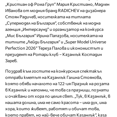
„Кристиан оф Рома Груп“ Мария Кристиано, Мадлен
Иванова от модния бранд RADICHEV на дизайнера
Стоян Радичев, носителката на титлата
„Супермодел на България“, собственик на модна
агенция „Интерсаунд“ и организатор на конкурса
„Мис България“ Ирина Папазова, носителката на
титлите „Лейди България“ и „Super Model Universe
Perfection 2026“ Тереза Палова и икономистът и
президент на Ротари клуб – Казанлък Костадин
Зарев.
Поздрав към гостите на конкурсния спектакъл
отправи кметът на Казанлък Галина Стоянова,
която обяви началото на 122-ия Празник на розата
в Казанлък и напомни, че това са празници, познати
и очаквани от хора по целия свят. „Тук, в Казанлък, в
нашата долина, има не само красота – има дух, има
хора, които живеят, работят и обичат това,
което правят, но най-вече обичат Казанлък“, каза