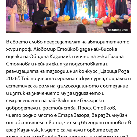
В своето слово председателят на авторитетното
жури проф. Любомир Стойков даде най-висока
оценка на Община Казанлък и лично на г-жа Галина
Стоянова и нейния екип за подготовката и
реализацията на тазгодишния конкурс „Царица Роза
2026“. Той подчерта огромната културна, социална и
естетическа роля на дългогодишното състезание
и изтъкна значението му за издигането и
съхранението на най-важните български
добродетели и достойнства. Проф. Стойков,
чието родно място е Стара Загора, бе развълнуван
от обстоятелството, че след 65 години отново е в
град Казанлък, където са минали първите седем
години от неговия живот и припомни накратко най-