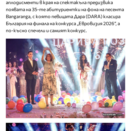
аплодисменти в края на спектакъла предизвика
появата на 35-те абитуриентки на фона на песента
Bangaranga, с която певицата Дара (DARA) класира
България на финала на конкурса „Евровизия 2026“, а
по-късно спечели и самият конкурс.