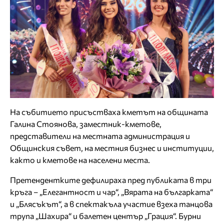
На събитието присъстваха кметът на общината
Галина Стоянова, заместник-кметове,
представители на местната администрация и
Общинския съвет, на местния бизнес и институции,
както и кметове на населени места.
Претендентките дефилираха пред публиката в три
кръга – „Елегантност и чар“, „Вярата на българката“
и „Блясъкът“, а в спектакъла участие взеха танцова
трупа „Шахира“ и балетен център „Грация“. Бурни