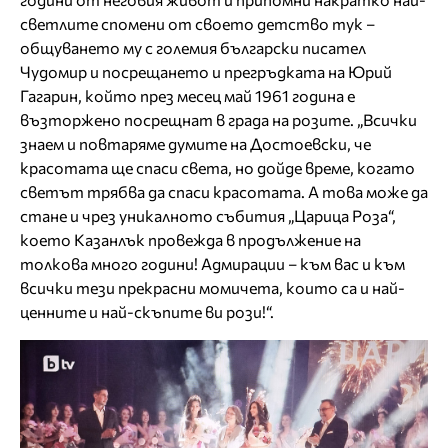
светлите спомени от своето детство тук –
общуването му с големия български писател
Чудомир и посрещането и прегръдката на Юрий
Гагарин, който през месец май 1961 година е
възторжено посрещнат в града на розите. „Всички
знаем и повтаряме думите на Достоевски, че
красотата ще спаси света, но дойде време, когато
светът трябва да спаси красотата. А това може да
стане и чрез уникалното събития „Царица Роза“,
което Казанлък провежда в продължение на
толкова много години! Адмирации – към вас и към
всички тези прекрасни момичета, които са и най-
ценните и най-скъпите ви рози!“.