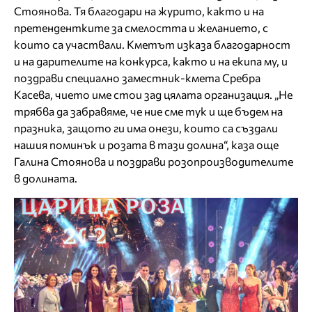
Стоянова. Тя благодари на журито, както и на
претендентките за смелостта и желанието, с
които са участвали. Кметът изказа благодарност
и на дарителите на конкурса, както и на екипа му, и
поздрави специално заместник-кмета Сребра
Касева, чието име стои зад цялата организация. „Не
трябва да забравяме, че ние сме тук и ще бъдем на
празника, защото ги има онези, които са създали
нашия поминък и розата в тази долина“, каза още
Галина Стоянова и поздрави розопроизводителите
в долината.