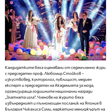
Кандидатките бяха оценявани от седемчленно жури
с председател проф. Любомир Стойков –
изкуствовед, културолог, публицист, медиен
експерт и председател на Академията за мода,
организираща годишните национални награди
„Златната игла“. Членове на журито бяха
извънредният и пълномощен посланик на Япония в
България Чикахиса Суми, маркетинг мениджърът на