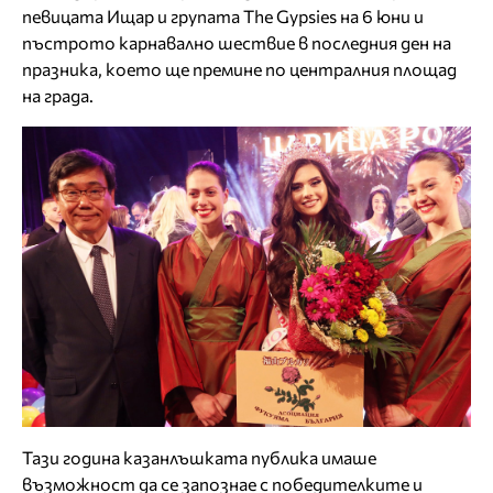
певицата Ищар и групата The Gypsies на 6 юни и
пъстрото карнавално шествие в последния ден на
празника, което ще премине по централния площад
на града.
Тази година казанлъшката публика имаше
възможност да се запознае с победителките и