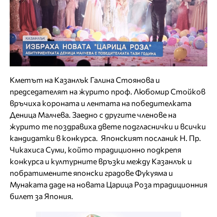
Кметът на Казанлък Галина Стоянова и
председателят на журито проф. Любомир Стойков
връчиха короната и лентата на победителката
Деница Малчева. Заедно с другите членове на
журито те поздравиха двете подгласнички и всички
кандидатки в конкурса. Японският посланик Н. Пр.
Чикахиса Суми, който традиционно подкрепя
конкурса и културните връзки между Казанлък и
побратимените японски градове Фукуяма и
Мунаката даде на новата Царица Роза традиционния
билет за Япония.