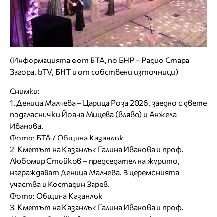
(Информацията е от БТА, по БНР – Радио Стара
Загора, bTV, БНТ и от собствени източници)
Снимки:
1. Деница Малчева – Царица Роза 2026, заедно с двете
подгласнички Йоана Мицева (вляво) и Анжела
Иванова.
Фото: БТА / Община Казанлък
2. Кметът на Казанлък Галина Иванова и проф.
Любомир Стойков – председател на журито,
награждават Деница Малчева. В церемонията
участва и Костадин Зарев.
Фото: Община Казанлък
3. Кметът на Казанлък Галина Иванова и проф.