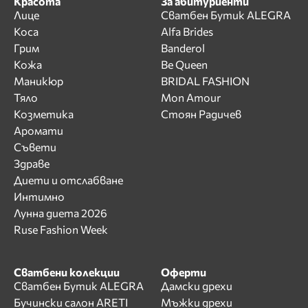
Красота
За абитуриенти
Лице
Сватбен Бутик ALEGRA
Коса
Alfa Brides
Грим
Banderol
Кожа
Be Queen
Маникюр
BRIDAL FASHION
Тяло
Mon Amour
Козметика
Стоян Радичев
Аромати
Съвети
Здраве
Диети и отслабване
Интимно
Лунна диета 2026
Ruse Fashion Week
Сватбени колекции
Оферти
Сватбен Бутик ALEGRA
Дамски дрехи
Бучински салон ARETI
Мъжки дрехи