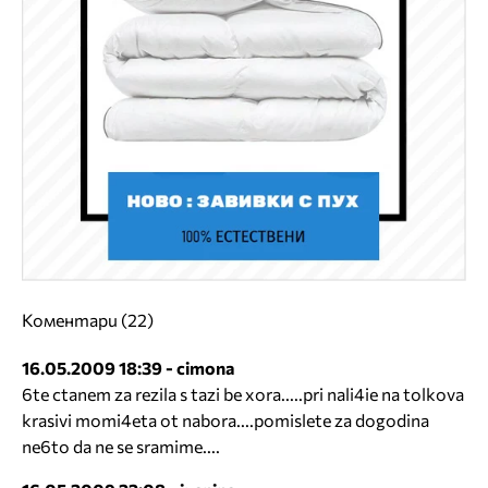
Коментари (22)
16.05.2009 18:39 - cimona
6te ctanem za rezila s tazi be xora.....pri nali4ie na tolkova
krasivi momi4eta ot nabora....pomislete za dogodina
ne6to da ne se sramime....