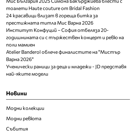
Мис България 2025 Симона Бакърджиева блести с
тоалети Haute couture от Bridal Fashion
24 красавици влизат в гореща битка за
престижната титла Мис Варна 2026
Институт Конфуций – София отбеляза 20-
годишнината си с тържествен концерт и ревю на
поли мамиен
Atelier Banderol облече финалистите на "Мистър
Варна 2026"
Ученически раници за деца и младежи - JD представя
най-яките модели
Новини
Модни колекции
Модни ревюта
Събития