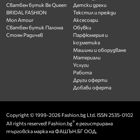
Сватбен бутик Be Queen
Детски дрехи
BRIDAL FASHION
Текстил и прежди
Mon Amour
Аксесоари
Сватбен бутик Палома
Обувки
Стоян Радичев
Парфюмерия и
козметика
Машини и оборудване
Материали
Услуги
Работа
Други оферти
Добави оферта
Copyright © 1999-2026 Fashion.bg Ltd. ISSN 2535-0102
®
All rights reserved! Fashion.bg
е регистрирана
търговска марка на ФАШЪН.БГ ООД.