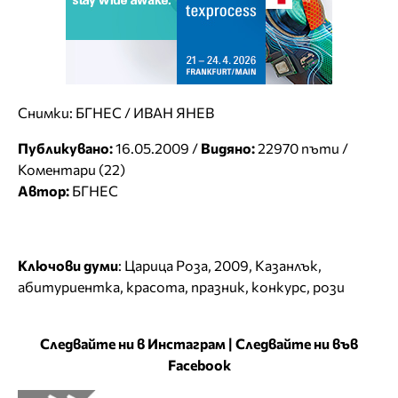
Снимки: БГНЕС / ИВАН ЯНЕВ
Публикувано:
16.05.2009 /
Видяно:
22970 пъти /
Коментари (22)
Автор:
БГНЕС
Ключови думи
:
Царица Роза
,
2009
,
Казанлък
,
абитуриентка
,
красота
,
празник
,
конкурс
,
рози
Следвайте ни в Инстаграм
|
Следвайте ни във
Facebook