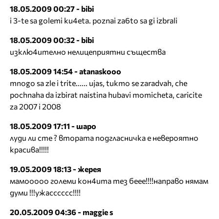
18.05.2009 00:27 - bibi
i 3-te sa golemi ku4eta. poznai za6to sa gi izbrali
18.05.2009 00:32 - bibi
изклю4ително нелицеприятни същества
18.05.2009 14:54 - atanaskooo
mnogo sa zle i trite...... ujas, tukmo se zaradvah, che
pochnaha da izbirat naistina hubavi momicheta, caricite
za 2007 i 2008
18.05.2009 17:11 - шаро
луди ли сте ? втората подгласничка е невероятно
красива!!!!!
19.05.2009 18:13 - жерея
мамооооо големи кон4ита тез беее!!!!направо нямам
думи !!!ужасссссс!!!!
20.05.2009 04:36 - maggie s