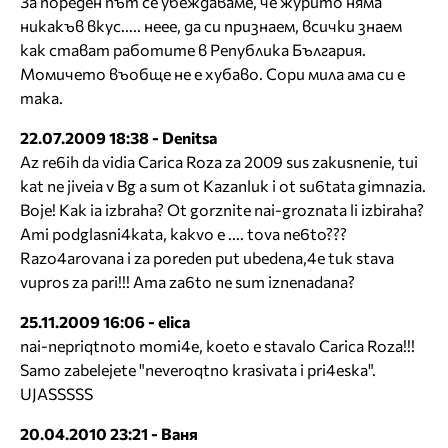
За пореден път се убеждаваме, че журито няма
никакъв вкус..... неее, да си признаем, всички знаем
как стават работите в Република България.
Момичето въобще не е хубаво. Сори мила ама си е
така.
22.07.2009 18:38 - Denitsa
Az re6ih da vidia Carica Roza za 2009 sus zakusnenie, tui
kat ne jiveia v Bg a sum ot Kazanluk i ot su6tata gimnazia.
Boje! Kak ia izbraha? Ot gorznite nai-groznata li izbiraha?
Ami podglasni4kata, kakvo e .... tova ne6to???
Razo4arovana i za poreden put ubedena,4e tuk stava
vupros za pari!!! Ama za6to ne sum iznenadana?
25.11.2009 16:06 - elica
nai-nepriqtnoto momi4e, koeto e stavalo Carica Roza!!!
Samo zabelejete "neveroqtno krasivata i pri4eska".
UJASSSSS
20.04.2010 23:21 - Ваня