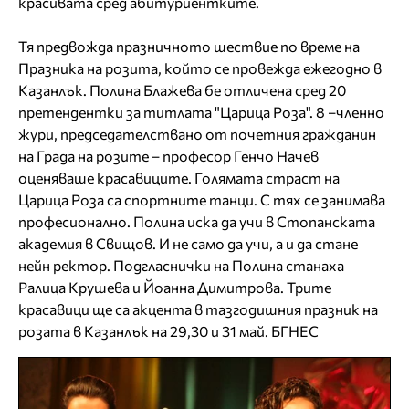
красивата сред абитуриентките.
Тя предвожда празничното шествие по време на
Празника на розита, който се провежда ежегодно в
Казанлък. Полина Блажева бе отличена сред 20
претендентки за титлата "Царица Роза". 8 –членно
жури, председателствано от почетния гражданин
на Града на розите – професор Генчо Начев
оценяваше красавиците. Голямата страст на
Царица Роза са спортните танци. С тях се занимава
професионално. Полина иска да учи в Стопанската
академия в Свищов. И не само да учи, а и да стане
нейн ректор. Подгласнички на Полина станаха
Ралица Крушева и Йоанна Димитрова. Трите
красавици ще са акцента в тазгодишния празник на
розата в Казанлък на 29,30 и 31 май. БГНЕС