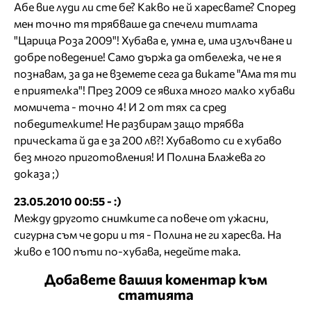
Абе вие луди ли сте бе? Какво не й харесвате? Според
мен точно тя трябваше да спечели титлата
"Царица Роза 2009"! Хубава е, умна е, има излъчване и
добре поведение! Само държа да отбележа, че не я
познавам, за да не вземете сега да викате "Ама тя ти
е приятелка"! През 2009 се явиха много малко хубави
момичета - точно 4! И 2 от тях са сред
победителките! Не разбирам защо трябва
прическата й да е за 200 лв?! Хубавото си е хубаво
без много приготовления! И Полина Блажева го
доказа ;)
23.05.2010 00:55 - :)
Между другото снимките са повече от ужасни,
сигурна съм че дори и тя - Полина не ги харесва. На
живо е 100 пъти по-хубава, недейте така.
Добавете вашия коментар към
статията