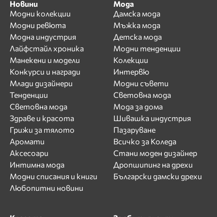
Новини
Мода
Модни колекции
Дамска мода
Модни ревюта
Мъжка мода
Модна индустрия
Детска мода
Лайфстайл хроника
Модни тенденции
Манекени и модели
Колекции
Конкурси и награди
Интервю
Млади дизайнери
Модни съвети
Тенденции
Световна мода
Световна мода
Мода за дома
Здраве и красота
Шивашка индустрия
Грижи за тялото
Пазаруване
Аромати
Всичко за Коледа
Аксесоари
Стани моден дизайнер
Интимна мода
Дропшипинг на дрехи
Модни списания и книги
Български дамски дрехи
Любопитни новини