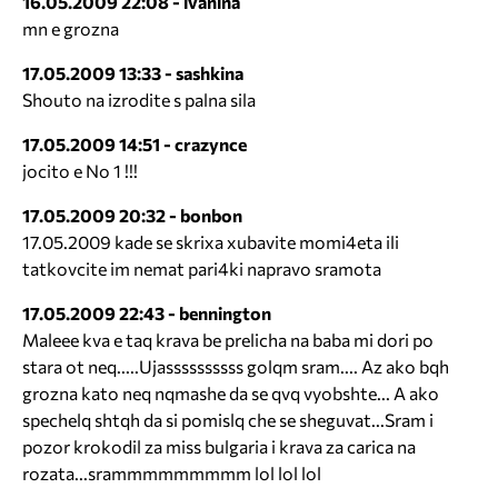
16.05.2009 22:08 - ivanina
mn e grozna
17.05.2009 13:33 - sashkina
Shouto na izrodite s palna sila
17.05.2009 14:51 - crazynce
jocito e No 1 !!!
17.05.2009 20:32 - bonbon
17.05.2009 kade se skrixa xubavite momi4eta ili
tatkovcite im nemat pari4ki napravo sramota
17.05.2009 22:43 - bennington
Maleee kva e taq krava be prelicha na baba mi dori po
stara ot neq.....Ujassssssssss golqm sram.... Az ako bqh
grozna kato neq nqmashe da se qvq vyobshte... A ako
spechelq shtqh da si pomislq che se sheguvat...Sram i
pozor krokodil za miss bulgaria i krava za carica na
rozata...srammmmmmmmm lol lol lol