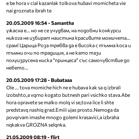
e be hora v cial kazanlak tolkova hubavi momicheta vie
nai groznata ibrah te
20.05.2009 16:54 - Samantha
ужасна е... но не се учудвам, на подобни конкурси
никога не избират наистина красивите момичета...
срам! Царица Роза трябва да е висока с тъмна коса и
тъмни очи по традиция, а не като тази
полуизрусена ниска "принцеса" със самочувствие до
небето...
20.05.2009 17:28 - Bubataaa
Ole ... tova momiche hich ne e hubava kak sa q izbrali
izobshto,a vqrno kogato butnesh pari vsichko stava.Abe
hora opravete se malko molq vi se,tova lice li shte
predstavq nashiq grad.Emiii ujas prosto.Nemoga da
povqrvam imashe mnogo golemi krasavici,a izbraha
nqkakva GROZNA selqnka.
21.05.2009 08:19 - flirt