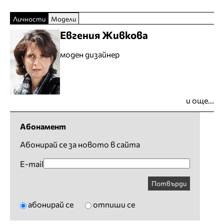
Личности
Модели
Евгения Живкова
моден дизайнер
и още...
Абонамент
Абонирай се за новото в сайта
E-mail
Потвърди
абонирай се
отпиши се