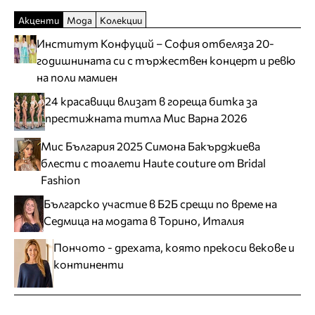
Акценти
Мода
Колекции
Институт Конфуций – София отбеляза 20-
годишнината си с тържествен концерт и ревю
на поли мамиен
24 красавици влизат в гореща битка за
престижната титла Мис Варна 2026
Мис България 2025 Симона Бакърджиева
блести с тоалети Haute couture от Bridal
Fashion
Българско участие в Б2Б срещи по време на
Седмица на модата в Торино, Италия
Пончото - дрехата, която прекоси векове и
континенти