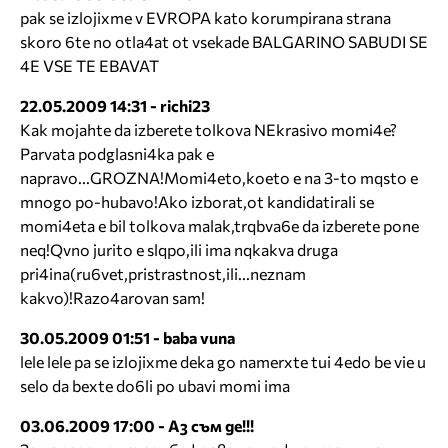
pak se izlojixme v EVROPA kato korumpirana strana
skoro 6te no otla4at ot vsekade BALGARINO SABUDI SE
4E VSE TE EBAVAT
22.05.2009 14:31 - richi23
Kak mojahte da izberete tolkova NEkrasivo momi4e?
Parvata podglasni4ka pak e
napravo...GROZNA!Momi4eto,koeto e na 3-to mqsto e
mnogo po-hubavo!Ako izborat,ot kandidatirali se
momi4eta e bil tolkova malak,trqbva6e da izberete pone
neq!Qvno jurito e slqpo,ili ima nqkakva druga
pri4ina(ru6vet,pristrastnost,ili...neznam
kakvo)!Razo4arovan sam!
30.05.2009 01:51 - baba vuna
lele lele pa se izlojixme deka go namerxte tui 4edo be vie u
selo da bexte do6li po ubavi momi ima
03.06.2009 17:00 - Аз съм де!!!