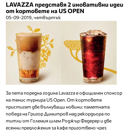
LAVAZZA представя 2 иновативни идеи
от кортовете на US OPEN
05-09-2019, четвъртък
За пета поредна година Lavazza е официален спонсор
на тенис турнира US Open. От кортовете
пристигат две вълнуващи новини: паметната
победа на Григор Димитров над рекордьора по
титли от Големия шлем Роджър Федерер и две
есенни предложения за кафе приготвено чрез