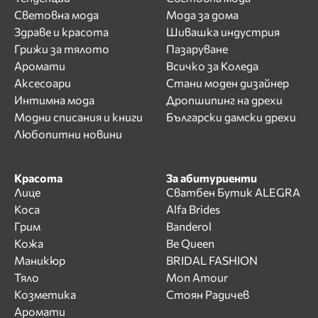
Световна мода
Мода за дома
Здраве и красота
Шивашка индустрия
Грижи за тялото
Пазаруване
Аромати
Всичко за Коледа
Аксесоари
Стани моден дизайнер
Интимна мода
Дропшипинг на дрехи
Модни списания и книги
Български дамски дрехи
Любопитни новини
Красота
За абитуриенти
Лице
Сватбен Бутик ALEGRA
Коса
Alfa Brides
Грим
Banderol
Кожа
Be Queen
Маникюр
BRIDAL FASHION
Тяло
Mon Amour
Козметика
Стоян Радичев
Аромати