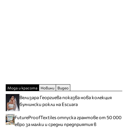
Мода и красота
Новини
Видео
Велизара Георгиева показва нова колекция
булчински рокли на Escuara
FutureProofTextiles отпуска грантове от 50 000
евро за малки и средни предприятия в