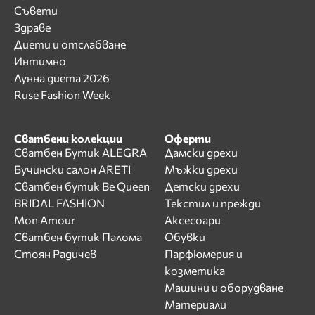
Съвети
Здраве
Диети и отслабване
Интимно
Лунна диета 2026
Ruse Fashion Week
Сватбени колекции
Оферти
Сватбен Бутик ALEGRA
Дамски дрехи
Бучински салон ARETI
Мъжки дрехи
Сватбен бутик Be Queen
Детски дрехи
BRIDAL FASHION
Текстил и прежди
Mon Amour
Аксесоари
Сватбен бутик Палома
Обувки
Стоян Радичев
Парфюмерия и
козметика
Машини и оборудване
Материали