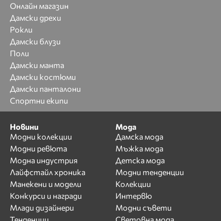
Онлайн магазин
Дамски дрехи
Рокли
Дамски блузи
Поли
Дамски манта
Дамски костюми
Дамски панталони
Спортни екипи
Новини
Мода
Модни колекции
Дамска мода
Модни ревюта
Мъжка мода
Модна индустрия
Детска мода
Лайфстайл хроника
Модни тенденции
Манекени и модели
Колекции
Конкурси и награди
Интервю
Млади дизайнери
Модни съвети
Тенденции
Световна мода