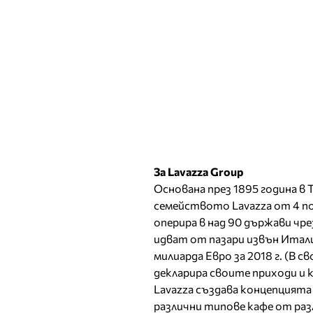
За Lavazza Group
Основана през 1895 година в
семейството Lavazza от 4 по
оперира в над 90 държави ч
идват от пазари извън Итали
милиарда Евро за 2018 г. (В 
декларира своите приходи и
Lavazza създава концепцията
различни типове кафе от раз