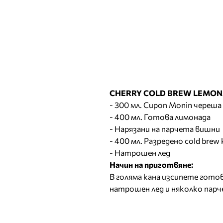
CHERRY COLD BREW LEMO
- 300 мл. Сироп Monin череша
- 400 мл. Готова лимонада
- Нарязани на парчета вишни
- 400 мл. Разредено cold brew 
- Натрошен лед
Начин на приготвяне:
В голяма кана изсипете гото
натрошен лед и няколко парч