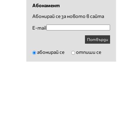
Абонамент
Абонирай се за новото в сайта
E-mail
Потвърди
абонирай се
отпиши се