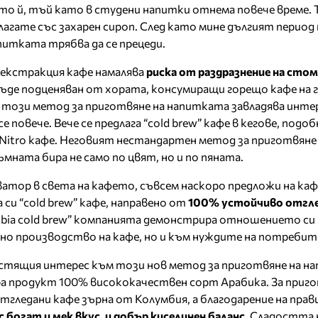
ето й, тъй като в студени напитки отнема повече време. 
лагате със захарен сироп. След като мине дългият период 
питката трябва да се прецеди.
екстракция кафе намалява
риска от раздразнение на стом
бъде подценяван от хората, консумиращи горещо кафе на г
с, този метод за приготвяне на напитката завладява инте
повече. Вече се предлага “cold brew” кафе в кегове, подоб
 Nitro кафе. Неговият нестандартен метод за приготвян
мната бира не само по цвят, но и по пяната.
ватор в света на кафето, съвсем наскоро предложи на каф
си “cold brew” кафе, направено от
100% устойчиво отгле
olombia cold brew” компанията демонстрира отношението си
о производство на кафе, но и към нуждите на потребит
стящия интерес към този нов метод за приготвяне на н
ара продукт 100% висококачествен сорт Арабика. За при
тгледани кафе зърна от Колумбия, а благодарение на пра
с богат и мек вкус, и добър киселинен баланс
. Сладостта 