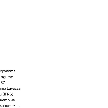
 групата
иходите
,87
ата Lavazza
 (IFRS)
ането на
тличителна