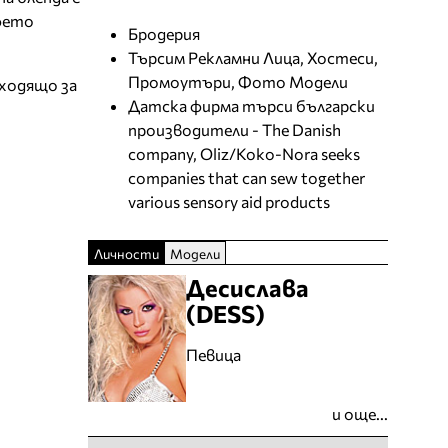
афето
Бродерия
Търсим Рекламни Лица, Хостеси,
Промоутъри, Фото Модели
дходящо за
Датска фирма търси български
производители - The Danish
company, Oliz/Koko-Nora seeks
companies that can sew together
various sensory aid products
Личности
Модели
Десислава
(DESS)
Певица
и още...