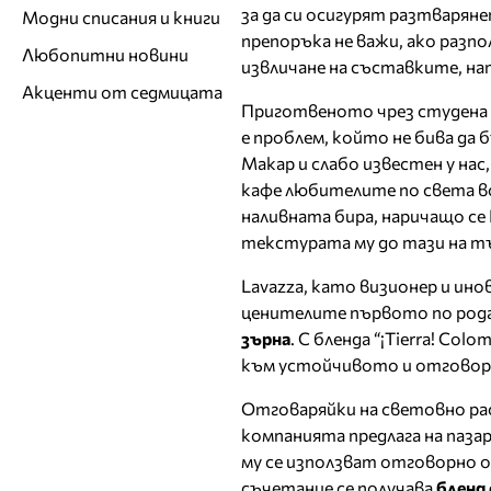
за да си осигурят разтварян
Модни списания и книги
препоръка не важи, ако разпо
Любопитни новини
извличане на съставките, на
Акценти от седмицата
Приготвеното чрез студена 
е проблем, който не бива да 
Макар и слабо известен у на
кафе любителите по света все 
наливната бира, наричащо се
текстурата му до тази на тъ
Lavazza, като визионер и ино
ценителите първото по рода 
зърна
. С бленда “¡Tierra! C
към устойчивото и отговорн
Отговаряйки на световно ра
компанията предлага на паз
му се използват отговорно о
съчетание се получава
бленд 