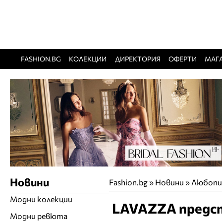
FASHION.BG
КОЛЕКЦИИ
ДИРЕКТОРИЯ
ОФЕРТИ
МАГ
Новини
Fashion.bg
»
Новини
»
Любопи
Модни колекции
LAVAZZA предст
Модни ревюта