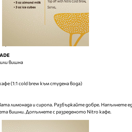
NADE
 или вишна
кафе (1:1 cold brew към студена вода)
вата лимонада и сиропа. Разбъркайте добре. Напълнете ед
ета вишни. Допълнете с разреденото Nitro кафе.