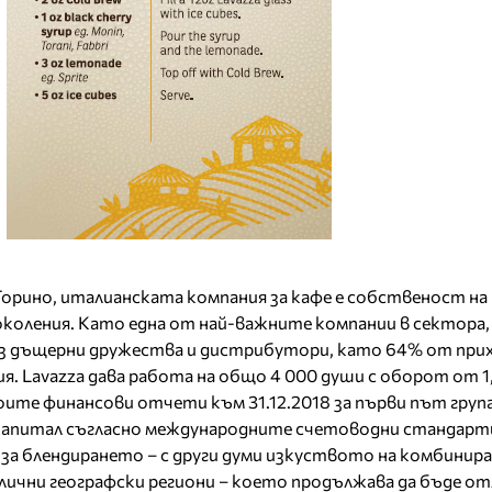
 Торино, италианската компания за кафе е собственост на
коления. Като една от най-важните компании в сектора,
рез дъщерни дружества и дистрибутори, като 64% от пр
я. Lavazza дава работа на общо 4 000 души с оборот от 1
своите финансови отчети към 31.12.2018 за първи път груп
 капитал съгласно международните счетоводни стандарти
 за блендирането – с други думи изкуството на комбинир
лични географски региони – което продължава да бъде о