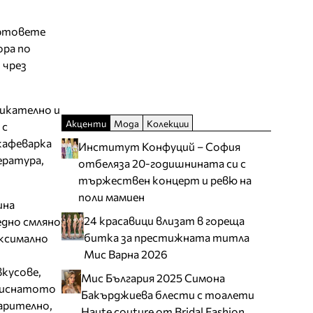
ортовете
ора по
 чрез
викателно и
Акценти
Мода
Колекции
 с
кафеварка
Институт Конфуций – София
ература,
отбеляза 20-годишнината си с
тържествен концерт и ревю на
поли мамиен
ина
24 красавици влизат в гореща
едно смляно
битка за престижната титла
аксимално
Мис Варна 2026
кусове,
Мис България 2025 Симона
акиснатото
Бакърджиева блести с тоалети
варително,
Haute couture от Bridal Fashion