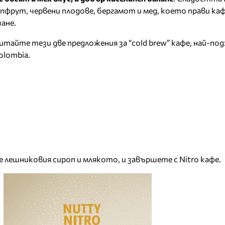
пфрут, червени плодове, бергамот и мед, което прави к
ане.
итайте тези две предложения за “cold brew” кафе, най-по
olombia.
е лешниковия сироп и млякото, и завършете с Nitro кафе.