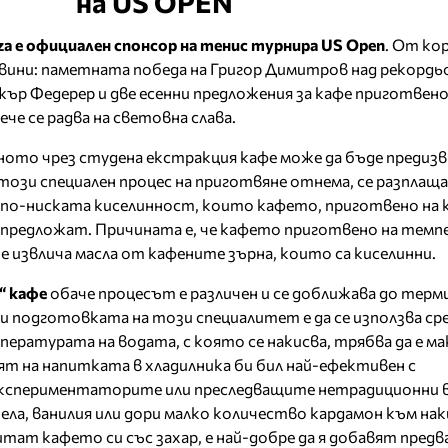
на US OPEN
za е официален спонсор на тенис турнира US Open
. От к
вини: паметната победа на Григор Димитров над рекордь
р Федерер и две есенни предложения за кафе приготвено
че се радва на световна слава.
ото чрез студена екстракция кафе може да бъде предиз
ози специален процес на приготвяне отнема, се разплаща
 по-ниската киселинност, които кафето, приготвено на 
 предложат. Причината е, че кафето приготвено на темп
 извлича масла от кафените зърна, които са киселинни.
“ кафе
обаче процесът е различен и се доближава до терм
и подготовката на този специалитет е да се използва ср
мпературата на водата, с която се накисва, трябва да е м
т на напитката в хладилника би бил най-ефективен с
кспериментаторите или преследващите нетрадиционни в
ела, ванилия или дори малко количество кардамон към н
итат кафето си със захар, е най-добре да я добавят пред