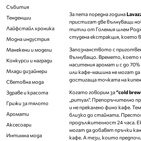
Събития
За пета поредна година
Lavaz
Тенденции
пристигат две вълнуващи но
Лайфстайл хроника
титли от Големия шлем Роджъ
студена екстракция, което ве
Модна индустрия
Запознанството с приготвен
Манекени и модели
вълнуващо. Времето, което т
Конкурси и награди
наситения аромат и с до 70%
Млади дизайнери
или кафе-машина не могат да
достигаща точката на кипене
Световна мода
Когато говорим за
“cold brew
Здраве и красота
„ритуал“. Препоръчително пр
Грижи за тялото
и не прекалено фино кафе. Те
Аромати
близко до стайната. Престоя
продължителност 24 часа. Е
Аксесоари
могат да добавят пръчки кан
Интимна мода
кафе. А тези, които предпоч