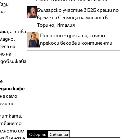
Тази
Българско участие в Б2Б срещи по
на
време на Седмица на модата в
Торино, Италия
аха
, а това
Пончото - дрехата, която
ладно.
прекоси векове и континенти
реса на
но на
е доближава
е
дани кафе
 не само
елите.
апитката,
готвянето
вилното им
Оферти
Събития
на бленда е