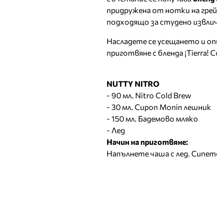
придружена от нотки на грей
подходящо за студено извлич
Насладете се усещането и оп
приготвяне с бленда ¡Tierra! C
NUTTY NITRO
- 90 мл. Nitro Cold Brew
- 30 мл. Сироп Monin лешник
- 150 мл. Бадемово мляко
- Лед
Начин на приготвяне:
Напълнете чаша с лед. Сипет