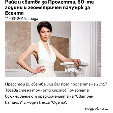
Райе и сватба за Пролетта, 60-те
години и геометричен пачуърк за
Есента
11-03-2015, сряда
Предстои Ви сватба или бал през пролетта на 2015?
Тогава сте на точното място! Почерпете
вдъхновение от предложенията на "Сватбен
каталог" и модна къща "Одета".
подробно ...