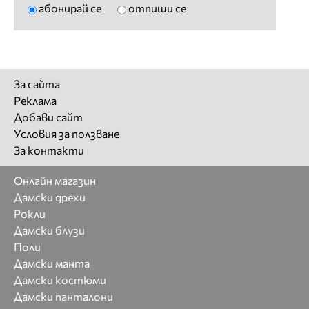
абонирай се
отпиши се
За сайта
Реклама
Добави сайт
Условия за ползване
За контакти
Онлайн магазин
Дамски дрехи
Рокли
Дамски блузи
Поли
Дамски манта
Дамски костюми
Дамски панталони