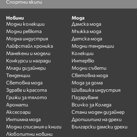
Спортни екипи
Новини
Мода
Модни колекции
Дамска мода
Модни ревюта
Мъжка мода
Модна индустрия
Детска мода
Лайфстайл хроника
Модни тенденции
Манекени и модели
Колекции
Конкурси и награди
Интервю
Млади дизайнери
Модни съвети
Тенденции
Световна мода
Световна мода
Мода за дома
Здраве и красота
Шивашка индустрия
Грижи за тялото
Пазаруване
Аромати
Всичко за Коледа
Аксесоари
Стани моден дизайнер
Интимна мода
Дропшипинг на дрехи
Модни списания и книги
Български дамски дрехи
Любопитни новини