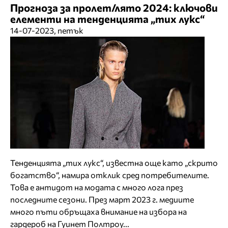
Прогноза за пролет/лято 2024: ключови
елементи на тенденцията „тих лукс“
14-07-2023, петък
Тенденцията „тих лукс“, известна още като „скрито
богатство“, намира отклик сред потребителите.
Това е антидот на модата с много лога през
последните сезони. През март 2023 г. медиите
много пъти обръщаха внимание на избора на
гардероб на Гуинет Полтроу...