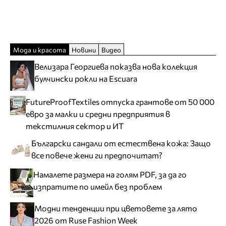
Мода и красота
Новини
Видео
Велизара Георгиева показва нова колекция
булчински рокли на Escuara
FutureProofTextiles отпуска грантове от 50 000
евро за малки и средни предприятия в
текстилния сектор и ИТ
Български сандали от естествена кожа: Защо
все повече жени ги предпочитат?
Намалете размера на голям PDF, за да го
изпратите по имейл без проблем
Модни тенденции при цветовете за лято
2026 от Ruse Fashion Week