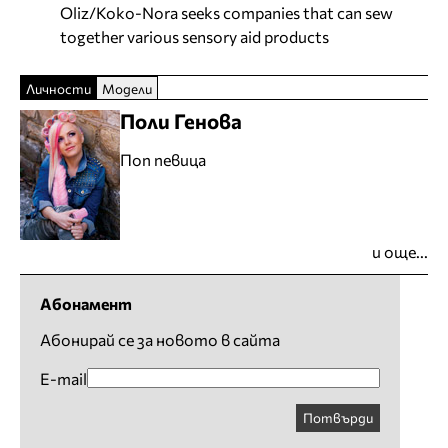
Oliz/Koko-Nora seeks companies that can sew
together various sensory aid products
Личности
Модели
Поли Генова
Поп певица
и още...
Абонамент
Абонирай се за новото в сайта
E-mail
Потвърди