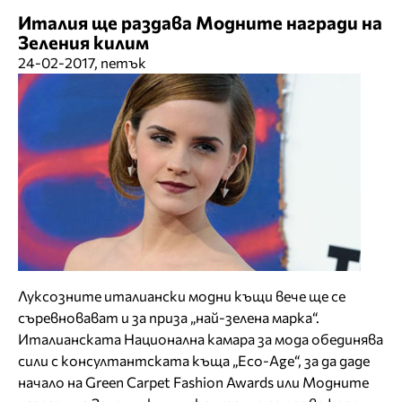
Италия ще раздава Модните награди на
Зеления килим
24-02-2017, петък
Луксозните италиански модни къщи вече ще се
съревновават и за приза „най-зелена марка“.
Италианската Национална камара за мода обединява
сили с консултантската къща „Eco-Age“, за да даде
начало на Green Carpet Fashion Awards или Модните