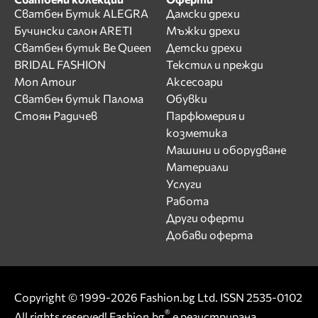
Сватбен Бутик ALEGRA
Дамски дрехи
Бучински салон ARETI
Мъжки дрехи
Сватбен бутик Be Queen
Детски дрехи
BRIDAL FASHION
Текстил и прежди
Mon Amour
Аксесоари
Сватбен бутик Палома
Обувки
Стоян Радичев
Парфюмерия и
козметика
Машини и оборудване
Материали
Услуги
Работа
Други оферти
Добави оферта
Copyright © 1999-2026 Fashion.bg Ltd. ISSN 2535-0102
®
All rights reserved! Fashion.bg
е регистрирана