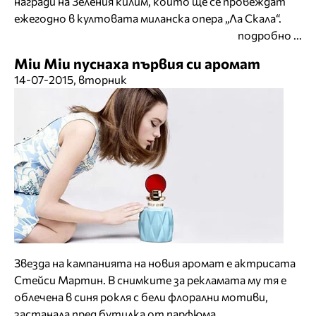
награди на Зеления килим, които ще се провеждат
ежегодно в култовата миланска опера „Ла Скала“.
подробно ...
Miu Miu пуснаха първия си аромат
14-07-2015, вторник
Звезда на кампанията на новия аромат е актрисата
Стейси Мартин. В снимките за рекламата му тя е
облечена в синя рокля с бели флорални мотиви,
застанала пред бутилка от парфюма.