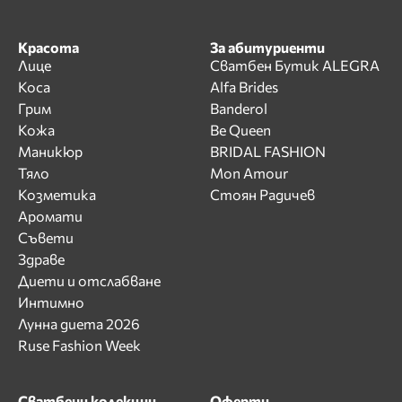
Красота
За абитуриенти
Лице
Сватбен Бутик ALEGRA
Коса
Alfa Brides
Грим
Banderol
Кожа
Be Queen
Маникюр
BRIDAL FASHION
Тяло
Mon Amour
Козметика
Стоян Радичев
Аромати
Съвети
Здраве
Диети и отслабване
Интимно
Лунна диета 2026
Ruse Fashion Week
Сватбени колекции
Оферти