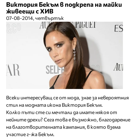
Виктория Бекъм в подкрепа на майки
живеещи с ХИВ
07-08-2014, четвъртък
Всеки интересуващ се от мода, знае за невероятния
стил на модната икона Виктория Бекъм.
Колко пъти сте си мечтали да имате някоя от
нейните дрехи? Сега това е възможно, благодарение
на благотворителната кампания, в която взема
участие г-жа Бекъм.