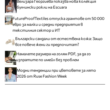
Велизара Георгиева показва нова колекция
булчински рокли на Escuara
FutureProofTextiles отпуска грантове от 50 000
евро за малки и средни предприятия в
текстилния сектор и ИТ
Български сандали от естествена кожа: Защо
все повече жени ги предпочитат?
Намалете размера на голям PDF, за да го
изпратите по имейл без проблем
Модни тенденции при цветовете за лято
2026 от Ruse Fashion Week