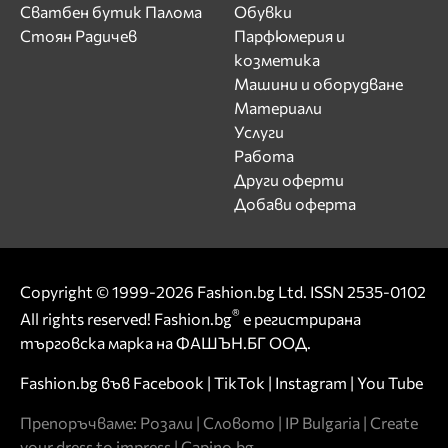
Сватбен бутик Палома
Обувки
Стоян Радичев
Парфюмерия и
козметика
Машини и оборудване
Материали
Услуги
Работа
Други оферти
Добави оферта
Copyright © 1999-2026 Fashion.bg Ltd. ISSN 2535-0102
®
All rights reserved! Fashion.bg
е регистрирана
търговска марка на ФАШЪН.БГ ООД.
Fashion.bg във
Facebook
|
TikTok
|
Instagram
|
You Tube
Препоръчваме:
Розали
|
Словото
|
IP Bulgaria
|
Create
your dress to impress
|
Capino.bg