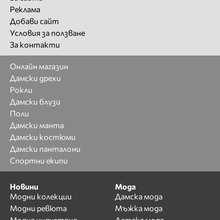
Реклама
Добави сайт
Условия за ползване
За контакти
Онлайн магазин
Дамски дрехи
Рокли
Дамски блузи
Поли
Дамски манта
Дамски костюми
Дамски панталони
Спортни екипи
Новини
Мода
Модни колекции
Дамска мода
Модни ревюта
Мъжка мода
Модна индустрия
Детска мода