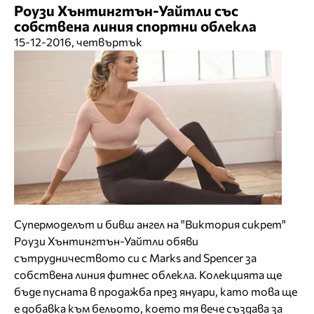
Роузи Хънтингтън-Уайтли със
собствена линия спортни облекла
15-12-2016, четвъртък
Супермоделът и бивш ангел на "Виктория сикрет"
Роузи Хънтингтън-Уайтли обяви
сътрудничеството си с Marks and Spencer за
собствена линия фитнес облекла. Колекцията ще
бъде пусната в продажба през януари, като това ще
е добавка към бельото, което тя вече създава за