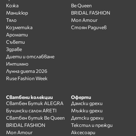
Кожа
Be Queen
Маникюр
BRIDAL FASHION
Тяло
Mon Amour
Козметика
Стоян Радичев
Аромати
Съвети
Здраве
Диети и отслабване
Интимно
Лунна диета 2026
Ruse Fashion Week
Сватбени колекции
Оферти
Сватбен Бутик ALEGRA
Дамски дрехи
Бучински салон ARETI
Мъжки дрехи
Сватбен бутик Be Queen
Детски дрехи
BRIDAL FASHION
Текстил и прежди
Mon Amour
Аксесоари