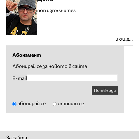
поп изпълнител
и още...
Абонамент
Абонирай се за новото в сайта
E-mail
Потвърди
абонирай се
отпиши се
За сайта