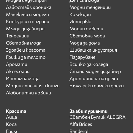
Лайфстайл хроника
Модни тенденции
Манекени и модели
Колекции
Конкурси и награди
Интервю
Млади дизайнери
Модни съвети
Тенденции
Световна мода
Световна мода
Мода за дома
Здраве и красота
Шивашка индустрия
Грижи за тялото
Пазаруване
Аромати
Всичко за Коледа
Аксесоари
Стани моден дизайнер
Интимна мода
Дропшипинг на дрехи
Модни списания и книги
Български дамски дрехи
Любопитни новини
Красота
За абитуриенти
Лице
Сватбен Бутик ALEGRA
Коса
Alfa Brides
Грим
Banderol