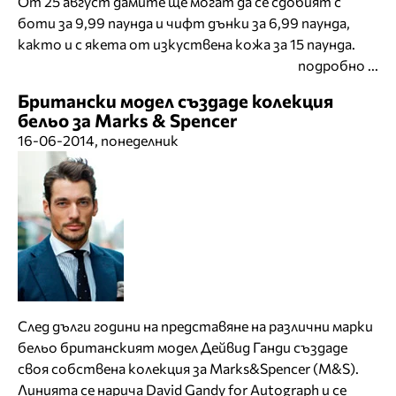
От 25 август дамите ще могат да се сдобият с
боти за 9,99 паунда и чифт дънки за 6,99 паунда,
както и с якета от изкуствена кожа за 15 паунда.
подробно ...
Британски модел създаде колекция
бельо за Marks & Spencer
16-06-2014, понеделник
След дълги години на представяне на различни марки
бельо британският модел Дейвид Ганди създаде
своя собствена колекция за Marks&Spencer (M&S).
Линията се нарича David Gandy for Autograph и се