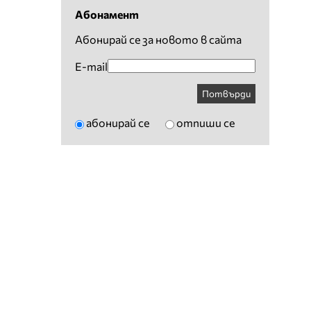
Абонамент
Абонирай се за новото в сайта
E-mail
Потвърди
абонирай се
отпиши се