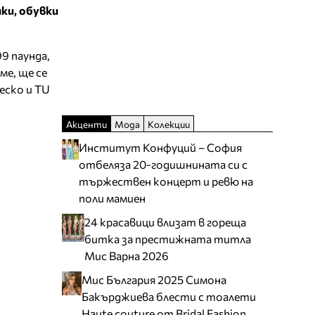
нки, обувки
9 паунда,
ме, ще се
еско и TU
Акценти
Мода
Колекции
Институт Конфуций – София
отбеляза 20-годишнината си с
тържествен концерт и ревю на
поли мамиен
24 красавици влизат в гореща
битка за престижната титла
Мис Варна 2026
Мис България 2025 Симона
Бакърджиева блести с тоалети
Haute couture от Bridal Fashion