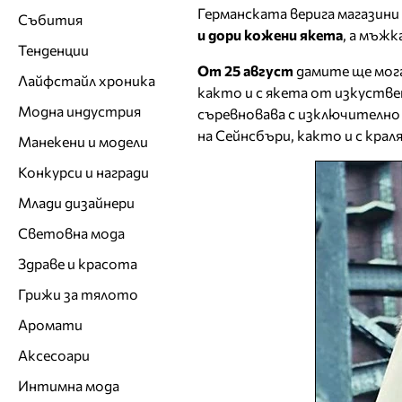
Германската верига магазини
Събития
и дори кожени якета
, а мъжк
Тенденции
От 25 август
дамите ще могат
Лайфстайл хроника
както и с якета от изкуствен
Модна индустрия
съревновава с изключително 
на Сейнсбъри, както и с крал
Манекени и модели
Конкурси и награди
Млади дизайнери
Световна мода
Здраве и красота
Грижи за тялото
Аромати
Аксесоари
Интимна мода