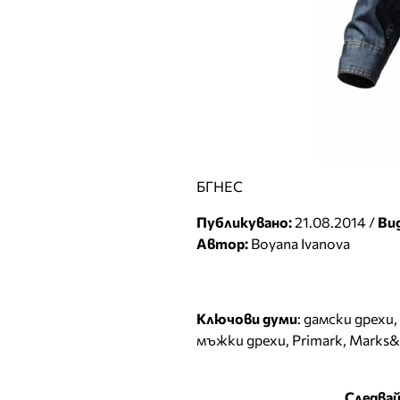
БГНЕС
Публикувано:
21.08.2014 /
Ви
Автор:
Boyana Ivanova
Ключови думи
:
дамски дрехи
,
мъжки дрехи
,
Primark
,
Marks&
Следвай