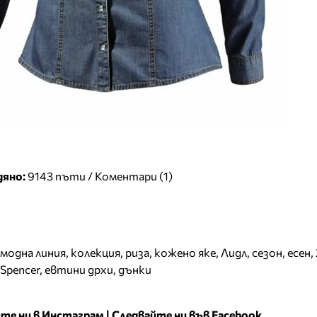
дяно:
9143 пъти /
Коментари (1)
модна линия
,
колекция
,
риза
,
кожено яке
,
Лидл
,
сезон
,
есен
,
Spencer
,
евтини дрхи
,
дънки
те ни в Инстаграм
|
Следвайте ни във Facebook