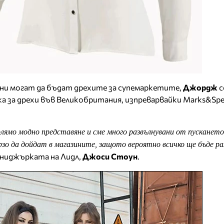
ни могат да бъдат дрехите за супемаркетите,
Джордж
с
а за дрехи във Великобритания, изпреварвайки Marks&Spe
олямо модно представяне и сме много развълнувани от пускането
зо да дойдат в магазините, защото вероятно всичко ще бъде ра
мениджърката на Лидл,
Джоси Стоун
.