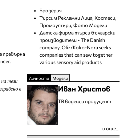
Бродерия
Търсим Рекламни Лица, Хостеси,
Промоутъри, Фото Модели
Датска фирма търси български
производители - The Danish
company, Oliz/Koko-Nora seeks
е превърна
companies that can sew together
ncer.
various sensory aid products
Личности
Модели
 на тези
Иван Христов
зграбено в
ТВ водещ и продуцент
и още...