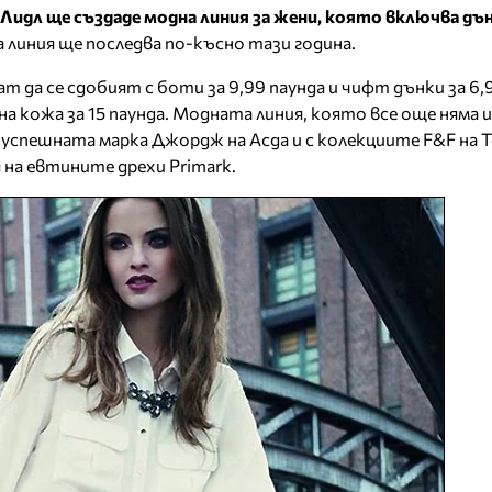
Лидл ще създаде модна линия за жени, която включва дъ
а линия ще последва по-късно тази година.
 да се сдобият с боти за 9,99 паунда и чифт дънки за 6,9
а кожа за 15 паунда. Модната линия, която все още няма и
успешната марка Джордж на Асда и с колекциите F&F на Т
я на евтините дрехи Primark.