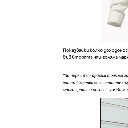
Показвайки колко доходонос
във втората най-голяма марк
"За първи път правим толкова г
линии. Съветваме клиентите бър
, заяви 
много кратки срокове"