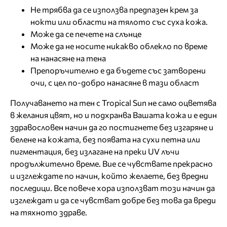
Не трябва да се използва предпазен крем за
нокти или области на тялото със суха кожа.
Може да се печете на слънце
Може да не носите никакво облекло по време
на нанасяне на тена
Препоръчително е да бъдете със затворени
очи, с цел по-добро нанасяне в тази област
Получаването на тен с Tropical Sun не само оцветява
в желания цвят, но и подхранва Вашата кожа и е един
здравословен начин да го постигнете без изгаряне и
белене на кожата, без появата на сухи петна или
пигментация, без излагане на преки UV лъчи
продължително време. Вие се чувствате прекрасно
и изглеждате по начин, който желаете, без вредни
последици. Все повече хора използват този начин да
изглеждат и да се чувстват добре без това да вреди
на тяхното здраве.