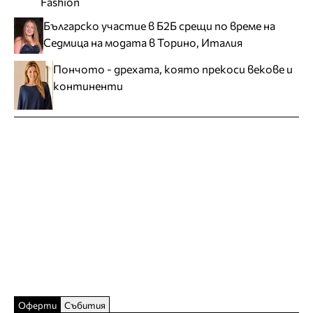
Fashion
Българско участие в Б2Б срещи по време на
Седмица на модата в Торино, Италия
Пончото - дрехата, която прекоси векове и
континенти
Оферти
Събития