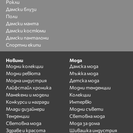
Рокли
Дамски блузи
Поли
Дамски манта
Дамски костюми
Дамски панталони
Спортни екипи
Новини
Мода
Модни колекции
Дамска мода
Модни ревюта
Мъжка мода
Модна индустрия
Детска мода
Лайфстайл хроника
Модни тенденции
Манекени и модели
Колекции
Конкурси и награди
Интервю
Млади дизайнери
Модни съвети
Тенденции
Световна мода
Световна мода
Мода за дома
Здраве и красота
Шивашка индустрия