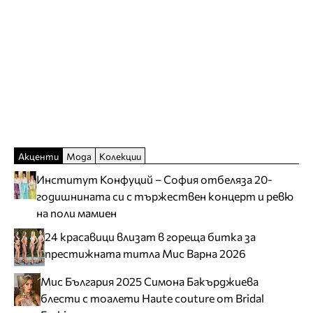
Акценти
Мода
Колекции
Институт Конфуций – София отбеляза 20-
годишнината си с тържествен концерт и ревю
на поли мамиен
24 красавици влизат в гореща битка за
престижната титла Мис Варна 2026
Мис България 2025 Симона Бакърджиева
блести с тоалети Haute couture от Bridal