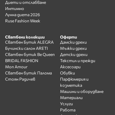
Диети и отслабване
Интимно
Лунна диета 2026
Ruse Fashion Week
Сватбени колекции
Оферти
Сватбен Бутик ALEGRA
Дамски дрехи
Бучински салон ARETI
Мъжки дрехи
Сватбен бутик Be Queen
Детски дрехи
BRIDAL FASHION
Текстил и прежди
Mon Amour
Аксесоари
Сватбен бутик Палома
Обувки
Стоян Радичев
Парфюмерия и
козметика
Машини и оборудване
Материали
Услуги
Работа