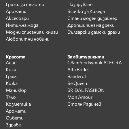
Грижи за тялото
Пазаруване
Аромати
Всичко за Коледа
Аксесоари
Стани моден дизайнер
Интимна мода
Дропшипинг на дрехи
Модни списания и книги
Български дамски дрехи
Любопитни новини
Красота
За абитуриенти
Лице
Сватбен Бутик ALEGRA
Коса
Alfa Brides
Грим
Banderol
Кожа
Be Queen
Маникюр
BRIDAL FASHION
Тяло
Mon Amour
Козметика
Стоян Радичев
Аромати
Съвети
Здраве