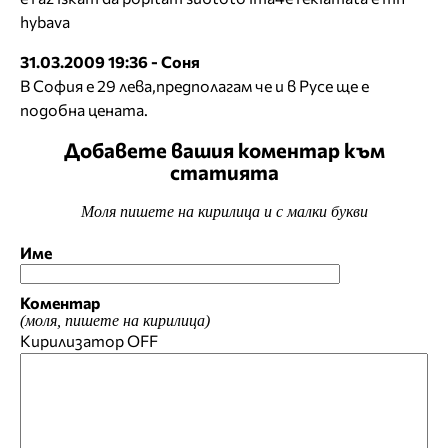
hybava
31.03.2009 19:36 - Соня
В София е 29 лева,предполагам че и в Русе ще е
подобна цената.
Добавете вашия коментар към
статията
Моля пишете на кирилица и с малки букви
Име
Коментар
(моля, пишете на кирилица)
Кирилизатор
OFF