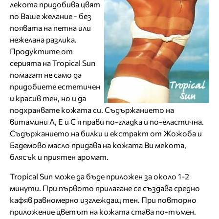
лекота придобива цвят
по Ваше желание - без
появата на петна или
нежелана разлика.
Продуктите от
серията на Tropical Sun
помагат не само да
придобиете естетичен
и красив тен, но и да
подхранвате кожата си. Съдържанието на
витамини А, Е и С я прави по-гладка и по-еластична.
Съдържанието на билки и екстракт от Жожоба и
Бадемово масло придава на кожата Ви мекота,
блясък и приятен аромат.
Tropical Sun може да бъде приложен за около 1-2
минути. При първото прилагане се създава средно
кафяв равномерно изглеждащ тен. При повторно
приложение цветът на кожата става по-тъмен.