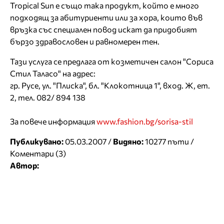
Tropical Sun е също така продукт, който е много
подходящ за абитуриенти или за хора, които във
връзка със специален повод искат да придобият
бързо здравословен и равномерен тен.
Тази услуга се предлага от козметичен салон "Сориса
Стил Таласо" на адрес:
гр. Русе, ул. "Плиска", бл. "Клокотница 1", вход. Ж, ет.
2, тел. 082/ 894 138
За повече информация
www.fashion.bg/sorisa-stil
Публикувано:
05.03.2007 /
Видяно:
10277 пъти /
Коментари (3)
Автор: