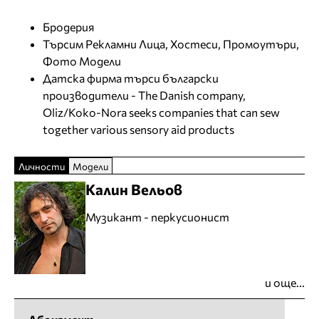
Бродерия
Търсим Рекламни Лица, Хостеси, Промоутъри,
Фото Модели
Датска фирма търси български
производители - The Danish company,
Oliz/Koko-Nora seeks companies that can sew
together various sensory aid products
Личности
Модели
Калин Вельов
Музикант - перкусионист
и още...