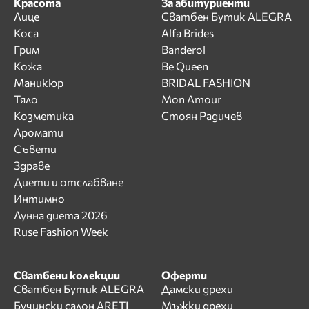
Красота
За абитуриенти
Лице
Сватбен Бутик ALEGRA
Коса
Alfa Brides
Грим
Banderol
Кожа
Be Queen
Маникюр
BRIDAL FASHION
Тяло
Mon Amour
Козметика
Стоян Радичев
Аромати
Съвети
Здраве
Диети и отслабване
Интимно
Лунна диета 2026
Ruse Fashion Week
Сватбени колекции
Оферти
Сватбен Бутик ALEGRA
Дамски дрехи
Бучински салон ARETI
Мъжки дрехи