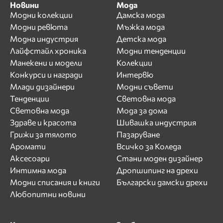
Новини
Мода
Модни колекции
Дамска мода
Модни ревюта
Мъжка мода
Модна индустрия
Детска мода
Лайфстайл хроника
Модни тенденции
Манекени и модели
Колекции
Конкурси и награди
Интервю
Млади дизайнери
Модни съвети
Тенденции
Световна мода
Световна мода
Мода за дома
Здраве и красота
Шивашка индустрия
Грижи за тялото
Пазаруване
Аромати
Всичко за Коледа
Аксесоари
Стани моден дизайнер
Интимна мода
Дропшипинг на дрехи
Модни списания и книги
Български дамски дрехи
Любопитни новини