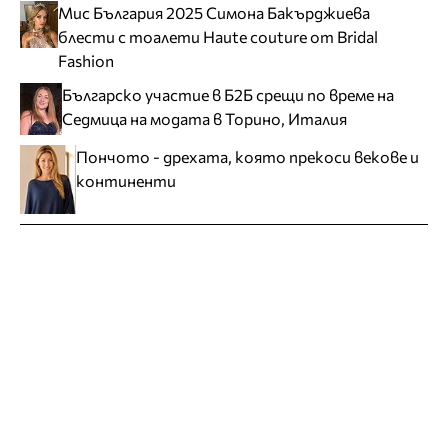
Мис България 2025 Симона Бакърджиева
блести с тоалети Haute couture от Bridal
Fashion
Българско участие в Б2Б срещи по време на
Седмица на модата в Торино, Италия
Пончото - дрехата, която прекоси векове и
континенти