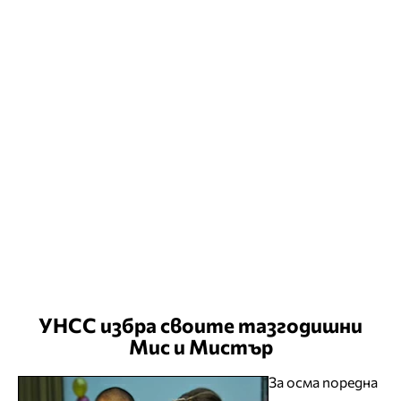
УНСС избра своите тазгодишни
Мис и Мистър
За осма поредна