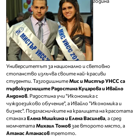
година
Университетът за национално и световно
стопанство излъчва своите най-красиви
студенти. Тазгодишните
Мис и Мистър УНСС са
първокурсниците Радостина Куцарова и Ивайло
Андонов
. Радостина учи "Икономика с
чуждоезиково обучение", а Ивайло "Икономика и
бизнес". Подгласничките на кралицата на красотата
станаха
Елена Мишкина и Елена Василева
, а сред
момчетата
Михаил Томов
зае второто място, а
Атанас Атанасов
третото.