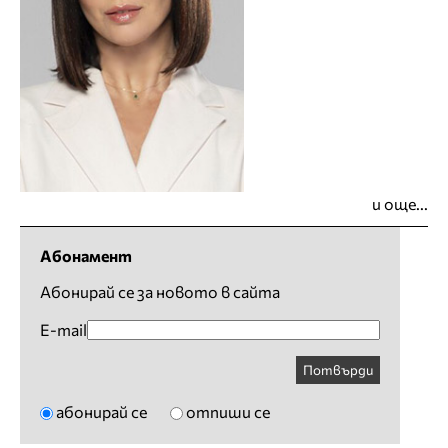
и още...
Абонамент
Абонирай се за новото в сайта
E-mail
Потвърди
абонирай се
отпиши се