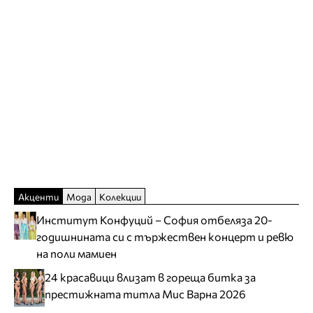
Акценти
Мода
Колекции
Институт Конфуций – София отбеляза 20-
годишнината си с тържествен концерт и ревю
на поли мамиен
24 красавици влизат в гореща битка за
престижната титла Мис Варна 2026