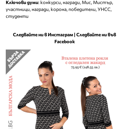
Ключови думи
:
конкурси
,
награди
,
Мис
,
Мистър
,
участници
,
награди
,
корона
,
победители
,
УНСС
,
студенти
Следвайте ни в Инстаграм
|
Следвайте ни във
Facebook