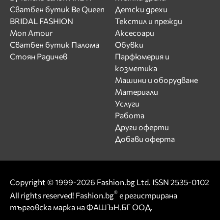
Сватбен бутик Be Queen
Детски дрехи
BRIDAL FASHION
Текстил и прежди
Mon Amour
Аксесоари
Сватбен бутик Палома
Обувки
Стоян Радичев
Парфюмерия и
козметика
Машини и оборудване
Материали
Услуги
Работа
Други оферти
Добави оферта
Copyright © 1999-2026 Fashion.bg Ltd. ISSN 2535-0102
®
All rights reserved! Fashion.bg
е регистрирана
търговска марка на ФАШЪН.БГ ООД.