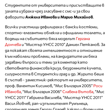
Студентите от университета и присъстващите в
залата избраха чрез гласуване с смс-и за свои
фаворити
Aнжела Иванова и Марио Михайлов
.
Всички участници дефилираха с бански костюми,
спортно-елегантни облекла и официални тоалети, а
водещи на събитието бяха моделът
Гергана
Дончева
и "Мистър УНСС 2010” Даниел Петканов. За
да покажат своята интелигентност и отношение
към наболели проблеми, на кандидатите им бяха
задавани въпроси и теми за коментaр като
световната финансова криза, бездомните кучета,
сигурността в Студентски град и др. Журито беше
в състав - заместник-ректорът на университета,
проф. Валентин Кисимов, "Мис България 2005”
Роси
Иванова
, "Мис България 2006"
Славена Вътова
, "Мис
УНСС 2011” Габриела Василева, "Мистър УНСС 2011”
Васил Йовчев, рап-изпълнителят Румънеца,
спортният агент Георги Градев, както и водещите