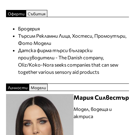
Оферти
Събития
Бродерия
Търсим Рекламни Лица, Хостеси, Промоутъри,
Фото Модели
Датска фирма търси български
производители - The Danish company,
Oliz/Koko-Nora seeks companies that can sew
together various sensory aid products
Личности
Модели
Мария Силвестър
Модел, водеща и
актриса