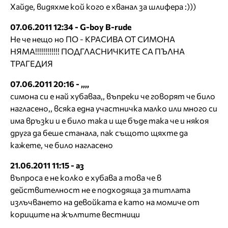
Хайде, видяхме кой кого е хванал за шлифера :)))
07.06.2011 12:34 - G-boy B-rude
Не че нещо но ПО - КРАСИВА ОТ СИМОНА
НЯМА!!!!!!!!!!!! ПОДГЛАСНИЧКИТЕ СА ПЪЛНА
ТРАГЕДИЯ
07.06.2011 20:16 - ,,,,
симона си е най хубаваа,, въпреки че говорят че било
нагласено,, всяка една участничка малко или много си
има връзки и е било така и ще бъде така че и някоя
друга да беше станала, пак същото щяхте да
кажете, че било нагласено
21.06.2011 11:15 - аз
въпроса е не колко е хубава а това че в
действителност не е подходяща за титлата
излъчването на девойката е като на момиче от
кориците на жълтите вестници