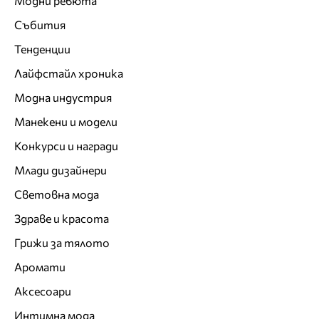
Модни ревюта
Събития
Тенденции
Лайфстайл хроника
Модна индустрия
Манекени и модели
Конкурси и награди
Млади дизайнери
Световна мода
Здраве и красота
Грижи за тялото
Аромати
Аксесоари
Интимна мода