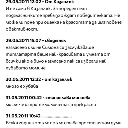
29.05.2011 12:02 - От Казанлък
И не само в Казанлък. За пореден път
подгласничките превъзхождат победителката. Не
може ли поне при оценка на красотата да има повече
обективност.
29.05.2011 15:07 - свидетел
нагласено или не Симона си заслужаваше
титлатартя беше най-красивата и умната от
всички ако е било нагласено пак са избрали най
хубавото момиче
30.05.2011 12:32 - от казанлък
много е хубава
31.05.2011 00:42 - станислава минчева
мисля че и трите момичета са прекрасни
31.05.2011 10:42 - ........................
Всяка година от зле по зле става,просто нямам думи