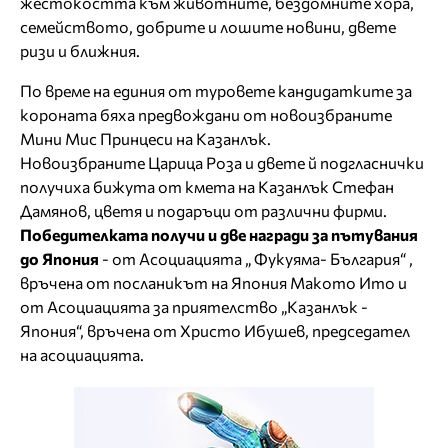
жестокостта към животните, бездомните хора,
семейството, добрите и лошите новини, двете
ризи и ближния.
По време на единия от туровете кандидатките за
короната бяха предвождани от новоизбраните
Мини Мис Принцеси на Казанлък.
Новоизбраните Царица Роза и двете й подгласнички
получиха бижута от кмета на Казанлък Стефан
Дамянов, цветя и подаръци от различни фирми.
Победителката получи и две награди за пътувания
до Япония
- от Асоциацията „ Фукуяма- България“ ,
връчена от посланикът на Япония Макото Ито и
от Асоциацията за приятелство „Казанлък -
Япония“, връчена от Христо Ибушев, председател
на асоциацията.