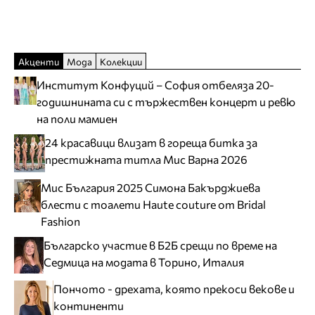
Акценти
Мода
Колекции
Институт Конфуций – София отбеляза 20-
годишнината си с тържествен концерт и ревю
на поли мамиен
24 красавици влизат в гореща битка за
престижната титла Мис Варна 2026
Мис България 2025 Симона Бакърджиева
блести с тоалети Haute couture от Bridal
Fashion
Българско участие в Б2Б срещи по време на
Седмица на модата в Торино, Италия
Пончото - дрехата, която прекоси векове и
континенти