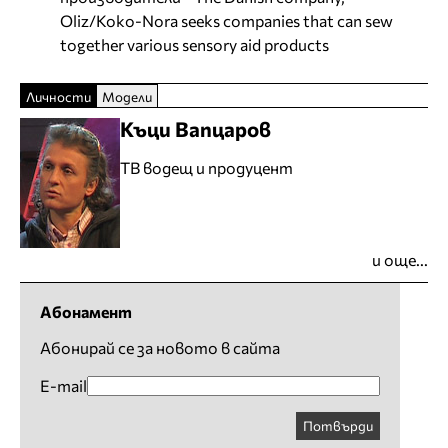
Oliz/Koko-Nora seeks companies that can sew
together various sensory aid products
Личности
Модели
Къци Вапцаров
ТВ водещ и продуцент
и още...
Абонамент
Абонирай се за новото в сайта
E-mail
Потвърди