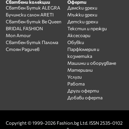
Сватбени колекции
Оферти
Сватбен Бутик ALEGRA
Дамски дрехи
Бучински салон ARETI
Мъжки дрехи
Сватбен бутик Be Queen
Детски дрехи
BRIDAL FASHION
Текстил и прежди
Mon Amour
Аксесоари
Сватбен бутик Палома
Обувки
Стоян Радичев
Парфюмерия и
козметика
Машини и оборудване
Материали
Услуги
Работа
Други оферти
Добави оферта
Copyright © 1999-2026 Fashion.bg Ltd. ISSN 2535-0102