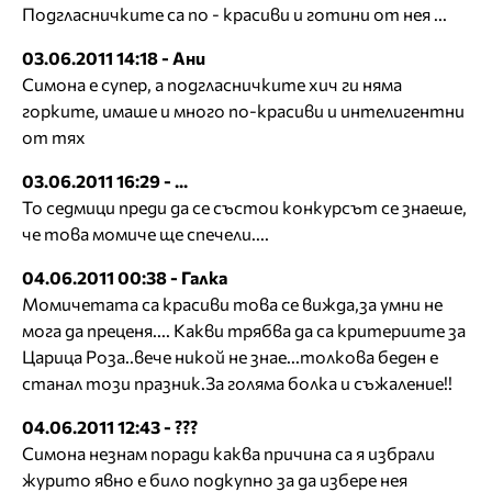
Подгласничките са по - красиви и готини от нея ...
03.06.2011 14:18 - Ани
Симона е супер, а подгласничките хич ги няма
горките, имаше и много по-красиви и интелигентни
от тях
03.06.2011 16:29 - ...
То седмици преди да се състои конкурсът се знаеше,
че това момиче ще спечели....
04.06.2011 00:38 - Галка
Момичетата са красиви това се вижда,за умни не
мога да преценя.... Какви трябва да са критериите за
Царица Роза..вече никой не знае...толкова беден е
станал този празник.За голяма болка и съжаление!!
04.06.2011 12:43 - ???
Симона незнам поради каква причина са я избрали
журито явно е било подкупно за да избере нея