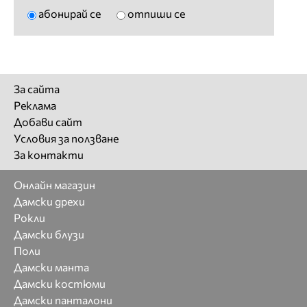
абонирай се
отпиши се
За сайта
Реклама
Добави сайт
Условия за ползване
За контакти
Онлайн магазин
Дамски дрехи
Рокли
Дамски блузи
Поли
Дамски манта
Дамски костюми
Дамски панталони