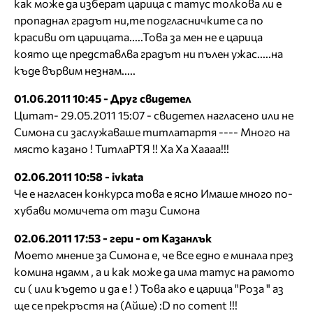
как може да изберат царица с татус толкова ли е
пропаднал градът ни,те подгласничките са по
красиви от царицата.....Това за мен не е царица
която ще представлва градът ни пълен ужас.....на
къде вървим незнам.....
01.06.2011 10:45 - Друг свидетел
Цитат- 29.05.2011 15:07 - свидетел нагласено или не
Симона си заслужаваше титлатартя ---- Много на
място казано ! ТитлаРТЯ !! Ха Ха Хаааа!!!
02.06.2011 10:58 - ivkata
Че е нагласен конкурса това е ясно Имаше много по-
хубави момичета от тази Симона
02.06.2011 17:53 - гери - от Казанлък
Моето мнение за Симона е, че все едно е минала през
комина ндамм , а и как може да има татус на рамото
си ( или където и да е ! ) Това ако е царица "Роза " аз
ще се прекръстя на (Айше) :D no coment !!!