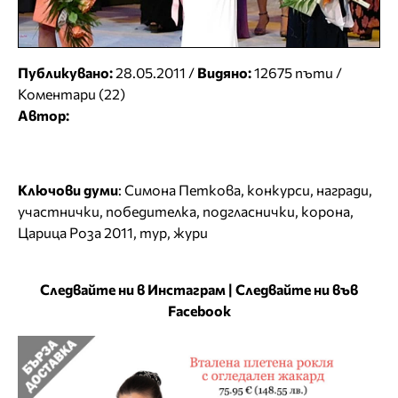
Публикувано:
28.05.2011 /
Видяно:
12675 пъти /
Коментари (22)
Автор:
Ключови думи
:
Симона Петкова
,
конкурси
,
награди
,
участнички
,
победителка
,
подгласнички
,
корона
,
Царица Роза 2011
,
тур
,
жури
Следвайте ни в Инстаграм
|
Следвайте ни във
Facebook