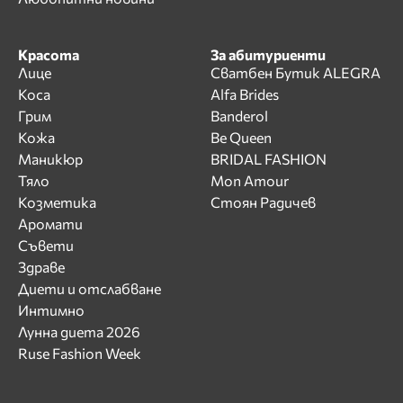
Красота
За абитуриенти
Лице
Сватбен Бутик ALEGRA
Коса
Alfa Brides
Грим
Banderol
Кожа
Be Queen
Маникюр
BRIDAL FASHION
Тяло
Mon Amour
Козметика
Стоян Радичев
Аромати
Съвети
Здраве
Диети и отслабване
Интимно
Лунна диета 2026
Ruse Fashion Week