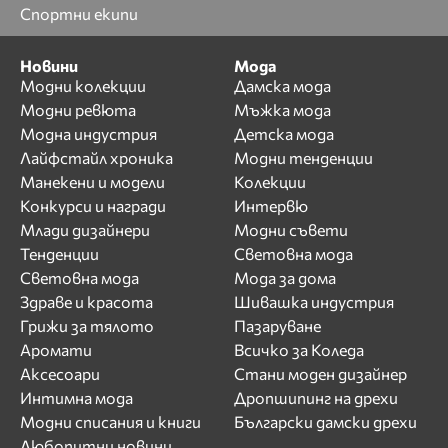
Спортни екипи
Новини
Мода
Модни колекции
Дамска мода
Модни ревюта
Мъжка мода
Модна индустрия
Детска мода
Лайфстайл хроника
Модни тенденции
Манекени и модели
Колекции
Конкурси и награди
Интервю
Млади дизайнери
Модни съвети
Тенденции
Световна мода
Световна мода
Мода за дома
Здраве и красота
Шивашка индустрия
Грижи за тялото
Пазаруване
Аромати
Всичко за Коледа
Аксесоари
Стани моден дизайнер
Интимна мода
Дропшипинг на дрехи
Модни списания и книги
Български дамски дрехи
Любопитни новини