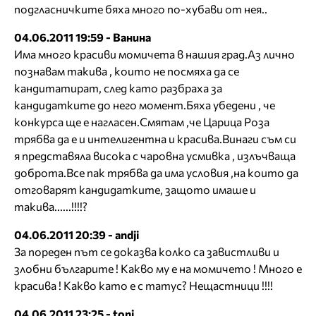
подгласничките бяха много по-хубави от нея..
04.06.2011 19:59 - Ванина
Има много красиви момичета в нашия град.Аз лично
познавам такива , които не посмяха да се
кандитатират, след като разбраха за
кандидатките до него момент.Бяха убедени , че
конкурса ще е нагласен.Смятам ,че Царица Роза
трябва да е и интелигентна и красива.Винаги съм си
я представяла висока с чаровна усмивка , излъчваща
доброта.Все пак трябва да има условия ,на които да
отговарят кандидатките, защото имаше и
такива......!!!!?
04.06.2011 20:39 - andji
За пореден път се доказва колко са завистливи и
злобни българите ! Какво му е на момичето ! Много е
красива ! Какво като е с татус? Нещастници !!!!
04.06.2011 23:25 - toni