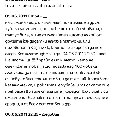
tova li e nai-krasivata kazanlatsenka
05.06.2011 00:54 - ,,,,
на Симона нищо и няма, наистина имаше и други
хубави момичета, но тя беше и е най хубавата, с
татус била, ми не го гледайте защото някой от
другите кандидатки нямаха татус ли, или
половината Казанлък, който не я харесва да не я
гледа, все имате избор, и да "04.06.2011 20:39 - andji
Нещастници !!!!'' право е момичето, като не
оценявате това, защо тогава над 400 човека
гласуваха за нея на страницата на конкурса във
фейсбук обяснете ми това, и да тя е най-красивата
казанлъченка, и роклята и е хубава, и тя самата си е
прекрасна !! хайде стига сте злорадствали всеки си
има мнение все пак но с тва за татуса не мисля, че е
грозно, а съвсем естествено ;рр
06.06.2011 22:25 - Дедовия