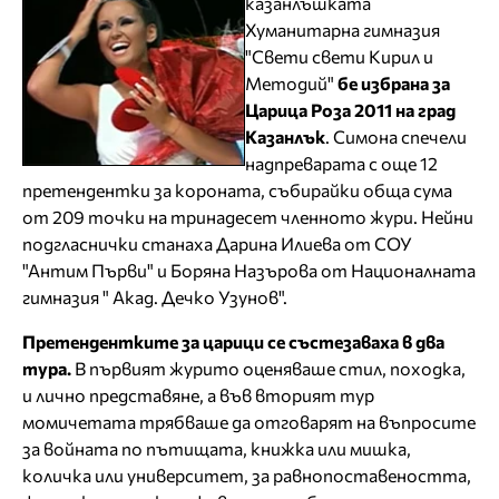
казанлъшката
Хуманитарна гимназия
"Свети свети Кирил и
Методий"
бе избрана за
Царица Роза 2011 на град
Казанлък
. Симона спечели
надпреварата с още 12
претендентки за короната, събирайки обща сума
от 209 точки на тринадесет членното жури. Нейни
подгласнички станаха Дарина Илиева от СОУ
"Антим Първи" и Боряна Назърова от Националната
гимназия " Акад. Дечко Узунов".
Претендентките за царици се състезаваха в два
тура.
В първият журито оценяваше стил, походка,
и лично представяне, а във вторият тур
момичетата трябваше да отговарят на въпросите
за войната по пътищата, книжка или мишка,
количка или университет, за равнопоставеността,