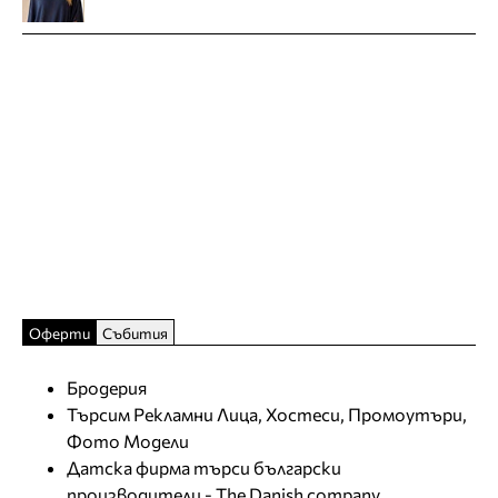
Оферти
Събития
Бродерия
Търсим Рекламни Лица, Хостеси, Промоутъри,
Фото Модели
Датска фирма търси български
производители - The Danish company,