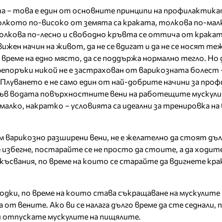
а – това е един от основните принципи на профилактика
олкото по-високо от земята са краката, толкова по-мал
олкова по-лесно и свободно кръвта се оттича от кракат
ижен начин на живот, да не се вдигат и да не се носят теж
о време на едно място, да се поддържа нормално тегло. Но 
репоръки никой не е застрахован от варикозната болест 
 Плуването е не само един от най-добрите начини за про
Във водата повърхностните вени на работещите мускули 
алко, накратко – условията са идеални за тренировка на
 варикозно разширени вени, не е желателно да стоят дъл
 избегне, постарайте се не просто да стоите, а да ходите,
ъсвания, по време на които се старайте да вдигнете кра
одки, по време на които става съкращаване на мускулите 
от вените. Ако ви се налага дълго време да сте седнали,
и отпускате мускулите на пищялите.