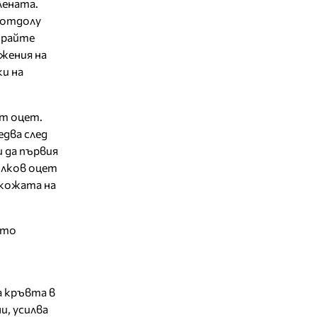
лената.
 отдолу
ирайте
жения на
и на
ят оцет.
едва след
 да първия
ълков оцет
в кожата на
ото
а кръвта в
, усилва