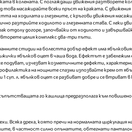
аката в колената. С поглаждащи движения разтворете ко
д това масажирайте всеки пръст на краката. С движения
тта на ходилата и глезените, с кръгови движения масаж
ично разтрийте ходилото и глезенната става. С леки дви
ак отдолу догоре, започвайки от ходилото и завършвайк
овторете целия комплекс два-три пъти.
в ранните стидии на болестта добър ефект има ябълкови
ъжички ябълков оцет в чаша вода. Ефектът е забележим 
се подуват, изчезват козметичните дефекти, характерни
 профилактика на нощните спазми изпозвайте крем от яб
 и 1 суп. л. ябълков оцет се разбиват добре и се втриват 
съпътстващата го кашлица предразполага към повишен
и. Всяка дреха, която пречи на нормалната циркулация н
лите, в частност силно опънатите, обтегнати панталони