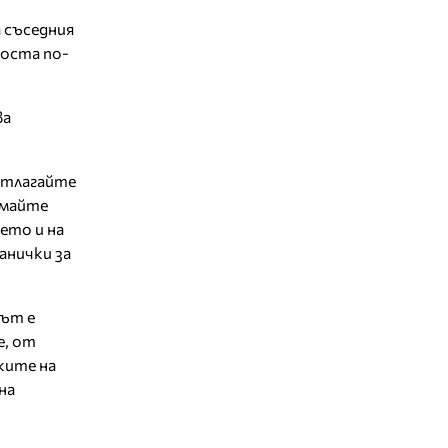
 съседния
доста по-
ва
отлагайте
емайте
ето и на
анички за
жът е
е, от
ките на
на