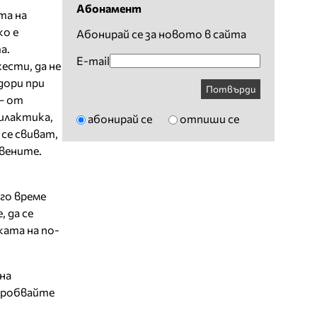
Абонамент
та на
ко е
Абонирай се за новото в сайта
а.
E-mail
ести, да не
дори при
Потвърди
– от
филактика,
абонирай се
отпиши се
се свиват,
 вените.
го време
 да се
ката на по-
на
 пробвайте