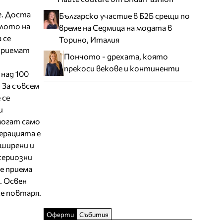
г. Доста
Българско участие в Б2Б срещи по
алото на
време на Седмица на модата в
 се
Торино, Италия
 приемат
Пончото - дрехата, която
прекоси векове и континенти
над 100
 За съвсем
 се
и
могат само
перацията е
зширени и
сериозни
е приема
. Освен
се повтаря.
Оферти
Събития