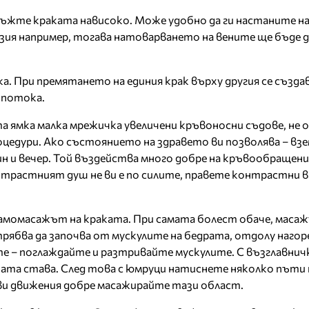
жте краката нависоко. Може удобно да ги настаните на
зия например, тогава натоварването на вените ще бъде 
а. При премятането на единия крак върху другия се създа
опотока.
а ямка малка мрежичка увеличени кръвоносни съдове, не 
роцедури. Ако състоянието на здравето ви позволява – вз
 и вечер. Той въздейства много добре на кръвообращени
нтрастният душ не ви е по силите, правете контрастни в
самомасажът на краката. При самата болест обаче, маса
ябва да започва от мускулите на бедрата, отдолу нагор
е – поглаждайте и разтривайте мускулите. С възглавнич
та става. След това с юмруци натиснете няколко пъти 
ви движения добре масажирайте тази област.