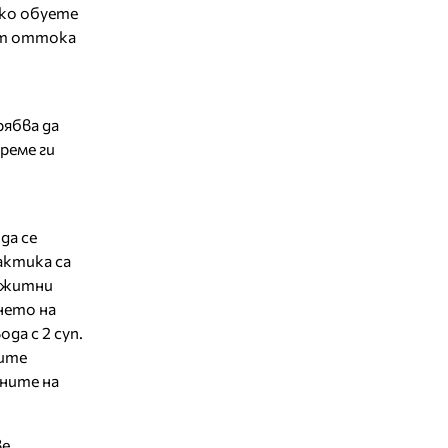
Ако обуете
ят оттока
рябва да
време ги
да се
актика са
, житни
нето на
да с 2 суп.
ните
ените на
е,