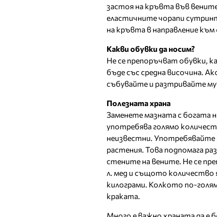
застоя на кръвта във вените
еластичните чорапи сутринт
на кръвта в направление към
Какви обувки да носим?
Не се препоръчват обувки, к
бъде със средна височина. Ако
събувайте и разтривайте му
Полезната храна
Заменете мазната с богата н
употребява голямо количеств
неизвестни. Употребявайте х
растения. Това подпомага ра
стените на вените. Не се преп
л. мед и същото количество
килограми. Колкото по-голям
краката.
Много е важно храната да е 