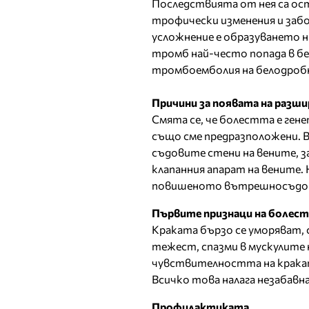
Последствията от нея са о
трофически изменения и забо
усложнение е образуването 
тромб най-често попада в бе
тромбоемболия на белодроб
Причини за появата на разши
Смята се, че болестта е гене
също сме предразположени. В
съдовите стени на вените, з
клапанния апарат на вените.
повишеното вътрешносъдово 
Първите признаци на болес
Краката бързо се уморяват, 
тежест, спазми в мускулите н
чувствителността на краката
Всичко това налага незабавна
Профилактиката