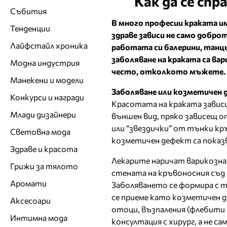
Как да се сп
Събития
В много професии краката и
Тенденции
здраве зависи не само доброт
Лайфстайл хроника
работата си балерини, танць
заболяване на краката са ва
Модна индустрия
често, отколкото мъжете.
Манекени и модели
Заболяване или козметичен 
Конкурси и награди
Красотата на краката зависи
Млади дизайнери
външен вид, пряко зависещ о
или “звездички” от тънки кр
Световна мода
козметичен дефект са показ
Здраве и красота
Лекарите наричат варикозна
Грижи за тялото
стената на кръвоносния съд 
Аромати
Заболяването се формира с т
се приеме като козметичен де
Аксесоари
отоци, възпаления (флебити
Интимна мода
консултация с хирург, а не с