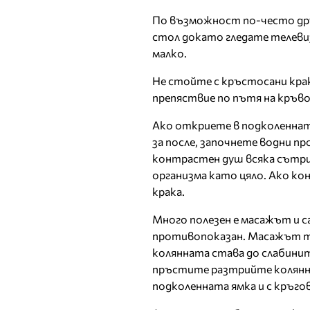
По възможност по-често дръ
стол докато гледате телеви
малко.
Не стойте с кръстосани крак
препяствие по пътя на кръв
Ако откриете в подколеннат
за после, започнете водни п
контрастен душ всяка сътрин
организма като цяло. Ако ко
крака.
Много полезен е масажът и 
противопоказан. Масажът тр
колянната става до слабинит
пръстите разтрийте колянна
подколенната ямка и с кръго