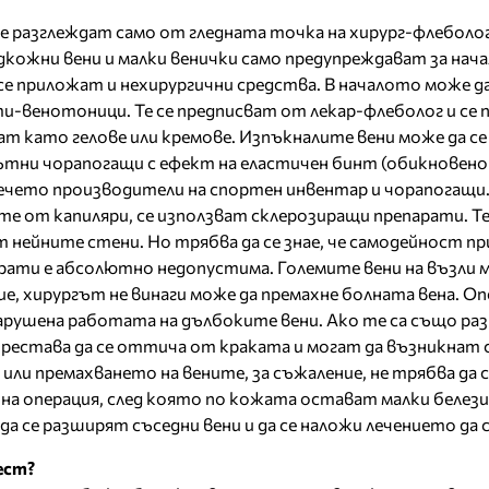
е разглеждат само от гледната точка на хирург-флеболо
кожни вени и малки венички само предупреждават за нач
се приложат и нехирургични средства. В началото може да
и-венотоници. Те се предписват от лекар-флеболог и се
ат като гелове или кремове. Изпъкналите вени може да се
тни чорапогащи с ефект на еластичен бинт (обикновено 
вечето производители на спортен инвентар и чорапогащи.
те от капиляри, се използват склерозиращи препарати. Те
 нейните стени. Но трябва да се знае, че самодейност пр
рати е абсолютно недопустима. Големите вени на възли 
ие, хирургът не винаги може да премахне болната вена. О
арушена работата на дълбоките вени. Ако те са също ра
рестава да се оттича от краката и могат да възникнат 
ли премахването на вените, за съжаление, не трябва да с
чна операция, след която по кожата остават малки белези
а се разширят съседни вени и да се наложи лечението да 
ест?