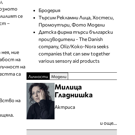
и,
иозното
Бродерия
лилият се
Търсим Рекламни Лица, Хостеси,
ст –
Промоутъри, Фото Модели
Датска фирма търси български
производители - The Danish
company, Oliz/Koko-Nora seeks
нея, ние
companies that can sew together
лабост на
various sensory aid products
тъчност на
лестта са
Личности
Модели
Милица
Гладнишка
увство на
Актриса
ищяла.
и още...