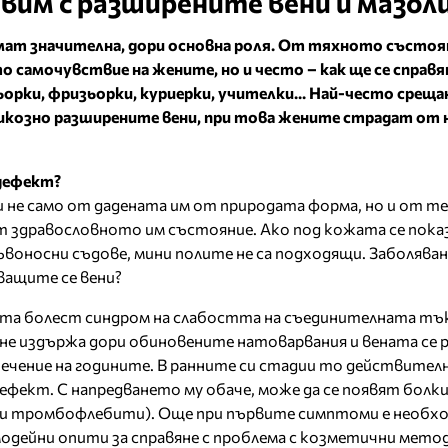
равим с разширените вени и мазо
мат значителна, дори основна роля. От тяхното състоя
о самочувствие на жените, но и често – как ще се справя
орки, фризьорки, куриерки, учителки... Най-често срещ
рикозно разширените вени, при това жените страдат от 
дефект?
 не само от дадената им от природата форма, но и от т
т здравословното им състояние. Ако под кожата се пока
ъвоносни съдове, мини полите не са подходящи. Заболяван
ващите се вени?
та болест синдром на слабостта на съединителната тък
не издържа дори обиновените натоварвания и вената се 
ечение на годините. В ранните си стадии то действител
фект. С напредването му обаче, може да се появят болки,
 и тромбофлебити). Още при първите симптоми е необх
амодейни опити за справяне с проблема с козметични метод