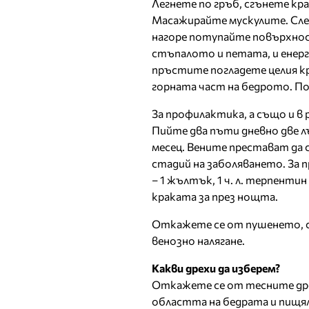
Легнете по гръб, сгънете кр
Масажирайте мускулите. Сле
нагоре потупайте повърхнос
стъпалото и петата, и енерг
пръстите погладете целия кр
горната част на бедрото. П
За профилактика, а също и 
Пийте два пъти дневно две л
месец. Вените престават да 
стадий на заболяването. За
– 1 жълтък, 1 ч. л. терпентин
краката за през нощта.
Откажете се от пушенето, 
венозно налягане.
Какви дрехи да изберем?
Откажете се от тесните дрех
областта на бедрата и пищя