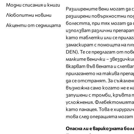
Модни списания и книги
Разширените вени могат да с
Любопитни новини
разширени повърхностни под
болестта, при тях могат да 
Акценти от седмицата
използват различни препарат
като таблетки или се прилаг
замаскират с помощта на плъ
DEN). Те се предлагат от по
малките венички – звездички
вкарват във вената и слепват
прилагането на такива препа
да се отстранят. За съжален
възможна само когато не е н
запушени с тромби, кръвта п
усложнения. Флебектомията и
като панацея. Това е хирурги
това след операцията могат д
Опасна ли е варикозната бол