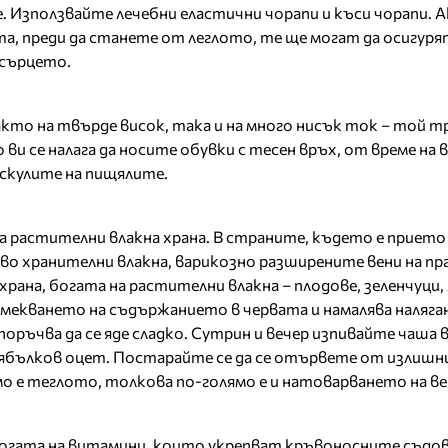
. Използвайте лечебни еластични чорапи и къси чорапи. 
а, преди да станете от леглото, те ще могат да осигур
 сърцето.
акто на твърде висок, така и на много нисък ток – той т
 ви се налага да носите обувки с тесен връх, от време на 
скулите на пищялите.
а растителни влакна храна. В страните, където е прието 
о хранителни влакна, варикозно разширените вени на пр
рана, богата на растителни влакна – плодове, зеленчуци
змекването на съдържанието в червата и намалява наляга
оръчва да се яде сладко. Сутрин и вечер изпивайте чаша во
 ябълков оцет. Постарайте се да се отървете от излиш
о е теглото, толкова по-голямо е и натоварването на в
богата на витамини, които укрепват кръвоносните съдов