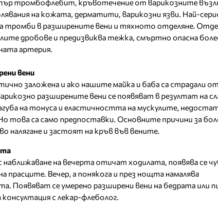
стър тромбофлебит, кръвотечение от варикозните възл
лявания на кожата, дерматити, варикозни язви. Най-сер
на тромби в разширените вени и тяхното отделяне. Отде
лите дробове и предизвиква тежка, смъртно опасна боле
ната артерия.
рени вени
тично заложена и ако нашите майка и баба са страдали от 
арикозно разширените вени се появяват в резултат на с
агуба на тонуса и еластичността на мускулите, недоста
 Но това са само предпоставки. Основните причини за бо
налягане и застоят на кръв във вените.
тта
с наближаване на вечерта отичат ходилата, появява се ч
а прасците. Вечер, а понякога и през нощта намалява
. Появяват се умерено разширени вени на бедрата или п
 консултация с лекар-флеболог.