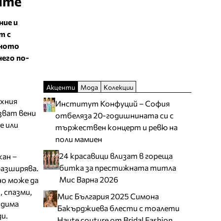
лите
ние и
т с
аното
него по-
Акценти
Мода
Колекции
ехния
Институт Конфуций – София
зват вени
отбеляза 20-годишнината си с
е или
тържествен концерт и ревю на
поли мамиен
24 красавици влизат в гореща
ан –
битка за престижната титла
разширява.
Мис Варна 2026
но може да
 спазми,
Мис България 2025 Симона
одима
Бакърджиева блести с тоалети
и.
Haute couture от Bridal Fashion