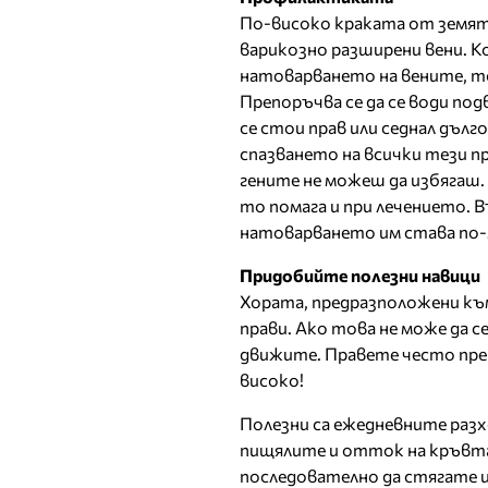
По-високо краката от земят
варикозно разширени вени. К
натоварването на вените, т
Препоръчва се да се води подв
се стои прав или седнал дълг
спазването на всички тези п
гените не можеш да избягаш.
то помага и при лечението. 
натоварването им става по-м
Придобийте полезни навици
Хората, предразположени към
прави. Ако това не може да се
движите. Правете често прек
високо!
Полезни са ежедневните разх
пищялите и отток на кръвта 
последователно да стягате 