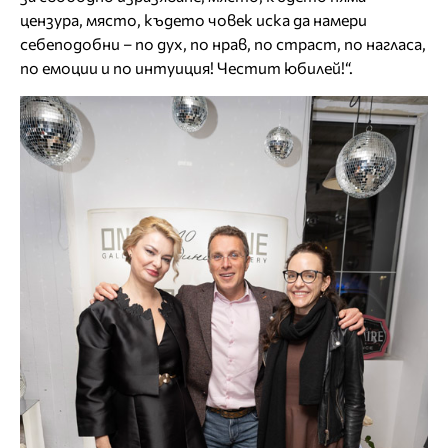
цензура, място, където човек иска да намери
себеподобни – по дух, по нрав, по страст, по нагласа,
по емоции и по интуиция! Честит юбилей!“.