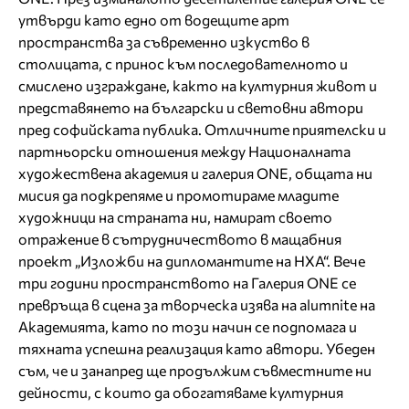
утвърди като едно от водещите арт
пространства за съвременно изкуство в
столицата, с принос към последователното и
смислено изграждане, както на културния живот и
представянето на български и световни автори
пред софийската публика. Отличните приятелски и
партньорски отношения между Националната
художествена академия и галерия ONE, общата ни
мисия да подкрепяме и промотираме младите
художници на страната ни, намират своето
отражение в сътрудничеството в мащабния
проект „Изложби на дипломантите на НХА“. Вече
три години пространството на Галерия ONE се
превръща в сцена за творческа изява на alumnite на
Академията, като по този начин се подпомага и
тяхната успешна реализация като автори. Убеден
съм, че и занапред ще продължим съвместните ни
дейности, с които да обогатяваме културния