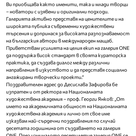
Ви приобщава както именити, така и млади творци
– новатори с изявени и оригинални подходи.
Галерията активно представя на ценителите и на
широката публика съвременни художествени
търсения и допринася за високата разпознаваемост
на българския автори в международен мащаб.
Приветствам усилията на целия екип на галерия ONE
да поддържа висок стандарт в своята кураторска
практика, да създава диалог между различни
направления в изкуството и да представя социално
ангажирани творчески проекти.“
Поздравителен адрес до Десислава Зафирова бе
изпратен и от ректора на Националната
художествена академия – проф. Георги Янков: „От
името на академичната общност на Националната
художествена академия и лично от свое име
изказвам най-сърдечни поздравления по случай
десетата годишнина от създаването на галерия
ONE. През изминалото десетилетие галерия ONE се