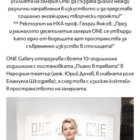
усилията на галерия ONE да създава диалог между
различни направления в изкуството и да представя
социално ангажирани творчески проекти!“
** Ректорът на НХА проф. Георги Янков: „През
изминалото десетилетие галерия ONE се утвърди
като едно от водещите арт пространства за
съвременно изкуство в столицата!“
ONE Gallery отпразнува своята 10-годишнина
годишнина с постановката „Пиано в тревата“ в
Народния театър (реж. Юрий Дачев, в главната роля
Емануела Шкодрева), а след това с изискан коктейл
в пространството на галерията.