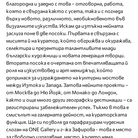
благородна и заедно с това – отговорна, работа,
която е свързана както с усета, така и с погледа
върху новото, различното, необикновеното във
визуалните изкуства. Искам да изтъкна нейната
заслуга поне в две посоки. Първата е свързана с
мисията й на куратор, който обгрижва и окуражава,
селектира и презентира талантливите млади
български художници и новата генерация творци.
Втората посока е очертана от впечатляващата й
роля на изкуствовед и арт мениджър, който
допринася за изграждането на културни мостове
между Изтока и Запада. Затова нейните проекти –
от Москва до Ню Йорк, от Монако до Лондон,
както и още много други географски дестинации – са
регистрирали забележителен успех. Тъкмо в това е
смисълът на галерната дейност, на кураторската
функция. Ще си позволя да парафразирам чудесния
слоган на ONE Gallery и г-жа Зафирова - това е място
за свободно изразяване, място, където няма