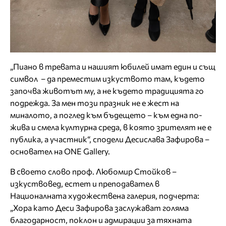
„Пиано в тревата и нашият юбилей имат един и същ
символ – да преместим изкуството там, където
започва животът му, а не където традицията го
подрежда. За мен този празник не е жест на
миналото, а поглед към бъдещето – към една по-
жива и смела културна среда, в която зрителят не е
публика, а участник“, сподели Десислава Зафирова –
основател на ONE Gallery.
В своето слово проф. Любомир Стойков –
изкуствовед, естет и преподавател в
Националната художествена галерия, подчерта:
„Хора като Деси Зафирова заслужават голяма
благодарност, поклон и адмирации за тяхната