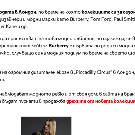
одата в Лондон
, по време на която
колекциите си за сезо
айнери и модни марки като Burberry, Tom Ford, Paul Smith
er Kane и др.
т да присъстват на това модно събитие, но изглежда, че 
 Британският лейбъл
Burberry
е първата по рода си модна 
чко, случващо се на модния подиум по време на своето шо
на огромния дигитален екран в „Piccadilly Circus” в Лондон
ят.
наблюдават модното ревю и от своя дом, в сайта на бран
е бъдат пуснати в продажба
дрехите от новата колекци