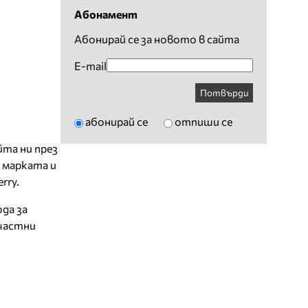
Абонамент
Абонирай се за новото в сайта
E-mail
Потвърди
абонирай се
отпиши се
йта ни през
 марката и
rry.
да за
 частни