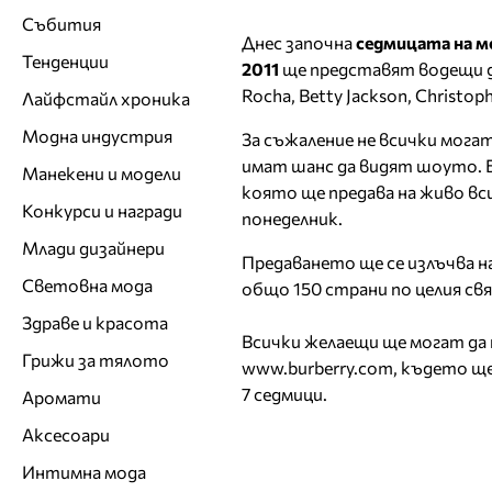
Събития
Днес започна
седмицата на м
Тенденции
2011
ще представят водещи диз
Rocha, Betty Jackson, Christoph
Лайфстайл хроника
Модна индустрия
За съжаление не всички мога
имат шанс да видят шоуто.
Манекени и модели
която ще предава на живо вси
Конкурси и награди
понеделник.
Млади дизайнери
Предаването ще се излъчва на 
Световна мода
общо 150 страни по целия св
Здраве и красота
Всички желаещи ще могат да 
Грижи за тялото
www.burberry.com, където щ
7 седмици.
Аромати
Аксесоари
Интимна мода