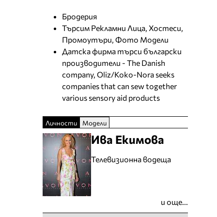
Бродерия
Търсим Рекламни Лица, Хостеси,
Промоутъри, Фото Модели
Датска фирма търси български
производители - The Danish
company, Oliz/Koko-Nora seeks
companies that can sew together
various sensory aid products
Личности
Модели
Ива Екимова
Телевизионна водеща
и още...