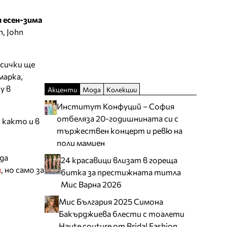
н есен-зима
, John
всички ще
марка,
у в
Акценти
Мода
Колекции
Институт Конфуций – София
отбеляза 20-годишнината си с
, както и в
тържествен концерт и ревю на
поли мамиен
да
24 красавици влизат в гореща
я
, но само за
битка за престижната титла
Мис Варна 2026
Мис България 2025 Симона
Бакърджиева блести с тоалети
Haute couture от Bridal Fashion