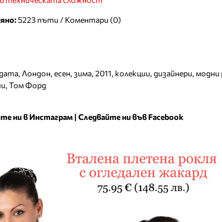
яно:
5223 пъти /
Коментари (0)
одата
,
Лондон
,
есен
,
зима
,
2011
,
колекции
,
дизайнери
,
модни
ии
,
Том Форд
те ни в Инстаграм
|
Следвайте ни във Facebook