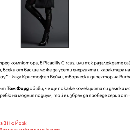
ред компютъра, в Picadilly Circus, или пък разглеждате са
 всеки от вас ще може да усети енергията и характера на
." - каза Кристофър Бейли, творчески директор на Burbe
цът
Том Форд
обяви, че ще покаже колекцията си дамска мо
ревю на модния подиум, той е избрал да проведе серия от
а в Ню Йорк
е в техническата сложност