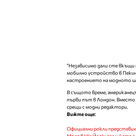
"Независимо дали сте вкъщи п
мобилно устройство в Пекин,
настроението на модното шоу
В същото време, американе
първи път в Лондон. Вместо 
срещи с модни редактори.
Вижте още:
Официални рокли представих
Мода в Ню Йорк: разликата 