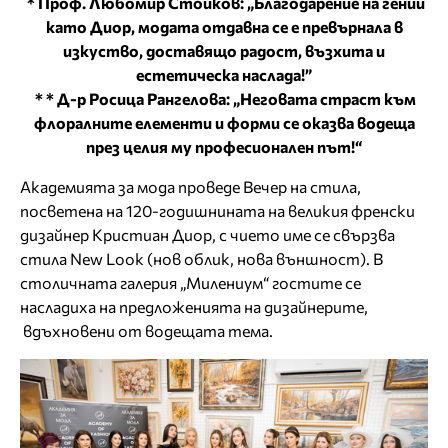
* Проф. Любомир Стойков: „Благодарение на гении
като Диор, модата отдавна се е превърнала в
изкуство, доставящо радост, възхита и
естетическа наслада!”
* * Д-р Росица Рангелова: „Неговата страст към
флоралните елементи и форми се оказва водеща
през целия му професионален път!“
Академията за мода проведе Вечер на стила,
посветена на 120-годишнината на великия френски
дизайнер Кристиан Диор, с чието име се свързва
стила New Look (нов облик, нова външност). В
столичната галерия „Милениум“ гостите се
насладиха на предложенията на дизайнерите,
вдъхновени от водещата тема.