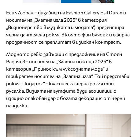
Есил Дюран – дизайнер на Fashion Gallery Esil Duran и
носител на „Златна игла 2025“ в категория
„Визионерство в музиката и модата“, презентира
черна дантелена рокля, в която фин блясък и ефирна
прозрачност се преплитат в изискан контраст.
Модното ревю завърши с предложение на Стоян
Радичев - носител на „Златна ножица 2025“ в
категория „Принос към луксозната мода“ и
трикратен носител на „Златна игла“. Той представи
рокля „Подарък“ - класическа черна рокля тип
русалка. Визията на аутфита буди асоциации с
изящно опакован дар с богата декорация от черни
панделки.