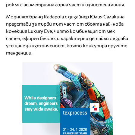
рокля с асиметрична горна част и изчистена линия.
Модният бранд Radapola с дизайнер Юлия Салакина
представи за първи път част от своята най-нова
колекция Luxury Eve, чиято комбинация от мек
сатен, ефирен блясък и характерни детайли създава
усещане за изтънченост, която конкурира другите
тенденции.