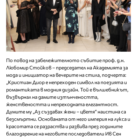
По повод на забележителното събитие проф. д.н.
Любомир Стойков – председател на Академията за
мода и инициатор на вечерите на стила, подчерта:
„Кристиан Диор е непреходен символ на поезията и
романтиката в модния дизайн. Той е вълшебникът,
възвърнал на дамите изтънчеността,
женствеността и непреходната елегантност.
Думите му „Аз създавах жени – цветя“ наистина са
безсмъртни. Основаната от него империя на лукса и
красотата се разраства и развива през годините
благодарение на неговите последователи Ив Сен