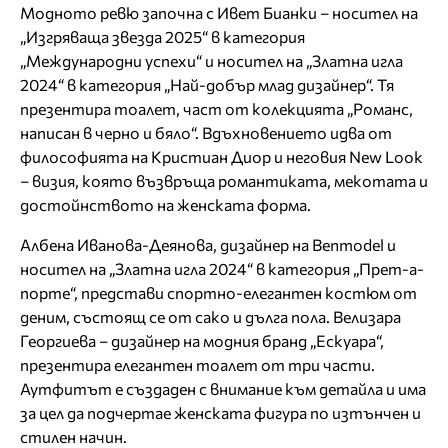
Модното ревю започна с Ивет Бианки – носител на
„Изгряваща звезда 2025“ в категория
„Международни успехи“ и носител на „Златна игла
2024“ в категория „Най-добър млад дизайнер“. Тя
презентира тоалет, част от колекцията „Романс,
написан в черно и бяло“. Вдъхновението идва от
философията на Кристиан Диор и неговия New Look
– визия, която възвръща романтиката, мекотата и
достойнството на женската форма.
Албена Иванова-Деянова, дизайнер на Benmodel и
носител на „Златна игла 2024“ в категория „Прет-а-
порте“, представи спортно-елегантен костюм от
деним, състоящ се от сако и дълга пола. Велизара
Георгиева – дизайнер на модния бранд „Ескуара“,
презентира елегантен тоалет от три части.
Аутфитът е създаден с внимание към детайла и има
за цел да подчертае женската фигура по изтънчен и
стилен начин.