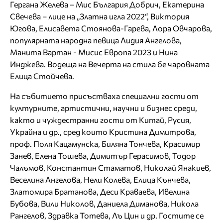
Гергана Желева – Мис България Добрич, Екатерина
Свечева – лице на „Златна игла 2022“, Виктория
Югова, Елисавета Стоянова-Гарева, Лора Овчарова,
популярната народна певица Лидия Ангелова,
Манита Вартан - Мисис Европа 2023 и Нина
Инджева. Водеща на Вечерта на стила бе чаровната
Елица Стойчева.
На събитието присъстваха специални гости от
културните, артистични, научни и бизнес среди,
както и чуждестранни гости от Китай, Русия,
Украйна и др., сред които Кристина Димитрова,
проф. Поля Кацамунска, Биляна Тончева, Красимир
Занев, Елена Тошева, Димитър Герасимов, Тодор
Чалъмов, Константин Стаматов, Николай Янакиев,
Веселина Ангелова, Нели Колева, Елица Кънчева,
Златомира Братанова, Деси Краваева, Ивелина
Бубова, Вили Николов, Даниела Диманова, Никола
Рангелов, Здравка Тотева, Лъ Цин и др. Гостите се