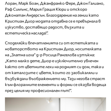
Лоран, Марк Боан, Джанфранко Фере, Джон Галиано,
Раф Симънс, Мария Грация Кюри и отскоро
Джонатан Андерсън. Благодарение на гении като
Кристиан Диор модата отдавна се е превърнала в
изкуство, доставящо радост, възхита и
естетическа наслада!”.
Споделяйки впечатленията си от естетиката и
новаторството на Кристиан Диор, носителката
на „Златна игла“ д-р Росица Рангелова изтъкна:
„Като малко дете, Диор е изключително увлечен
както от цветните лехи на родният си дом, така и
от каталозите с цветя, които го заобикаляли и
възбуждали въображението му. Тази негова страст
към флоралните елементи и форми се оказва водеща
през целия му професионален път!“.