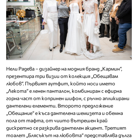
Нели Радева – дизайнер на модния бранд „Кармин“,
презентира три визии от колекция „Обещавам
любов“. Първият аутфит, който носи името
„Лекота“ е ленен панталон, комбиниран с ефирна
горна част от копринен шифон, с ръчно апликирани
дантелени елементи. Второто предложение
„Обещание“ е къса дантелена шемизета и обемна
пола от тафта, от чиито вътрешен край
дискретно се разкрива дантелен акцент. Третият
тоалет „Блясъкът на любовта“ представлява дълга