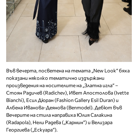
Във вечерта, посветена на темата „New Look“ бяха
показани няколко тематично издържани
произведения на носителите на „Златна игла“ –
Стоян Радичев (Radichev), Ивет Апостолова (Ivette
Bianchi), Есил Дюран (Fashion Gallery Esil Duran) и
Албена Иванова-Деянова (Benmodel). Дебют във
Вечерите на стила направиха Юлия Салакина
(Radapola), Нели Радева („Кармин“) и Велизара
Георгиева („Ескуара“).