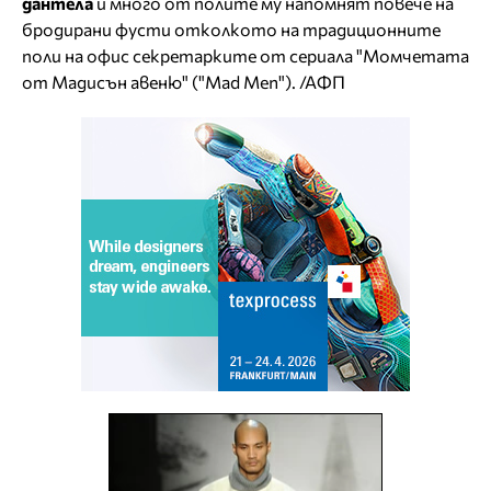
дантела
и много от полите му напомнят повече на
бродирани фусти отколкото на традиционните
поли на офис секретарките от сериала "Момчетата
от Мадисън авеню" ("Mad Men"). /АФП