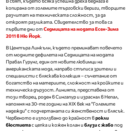
В свят, където всяка успешна дреха веднага е
копирана от големите търговски вериги, творците
разчитат на техническата сложност, за да
откроят разликата. Свидетелство за това са
първите дни от
Седмицата на модата Есен-Зима
2011 в Ню Йорк
.
В Центъра Линкълн, където преминават повечето
от модните дефилета на Седмицата на модата
Прабал Гурунг, един от новите любимци на
американската мода, направо стъписа зрители и
специалисти с бляскава колекция – съчетание от
богатство на материите, сложност на кройките и
техническа дързост. Линията, представена от
този творец, роден в Сингапур и израснал в Непал,
напомня на 30-те години на XIX век на "Големите
надежди" с подчертаната си женственост и блясък.
Червеното е използвано до крайност в
рокли
бюстиета
с цепка и кожен колан и
блузи с жабо
под