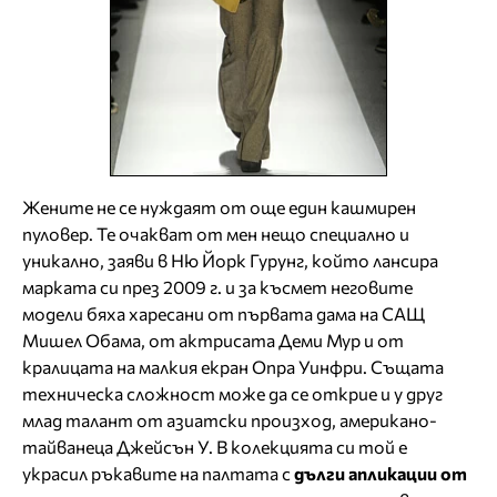
Жените не се нуждаят от още един кашмирен
пуловер. Те очакват от мен нещо специално и
уникално, заяви в Ню Йорк Гурунг, който лансира
марката си през 2009 г. и за късмет неговите
модели бяха харесани от първата дама на САЩ
Мишел Обама, от актрисата Деми Мур и от
кралицата на малкия екран Опра Уинфри. Същата
техническа сложност може да се открие и у друг
млад талант от азиатски произход, американо-
тайванеца Джейсън У. В колекцията си той е
украсил ръкавите на палтата с
дълги апликации от