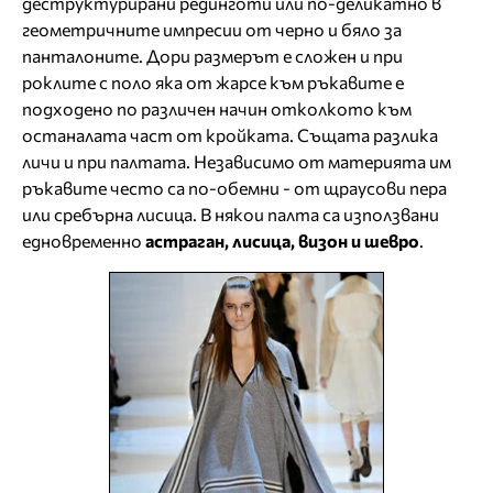
деструктурирани рединготи или по-деликатно в
геометричните импресии от черно и бяло за
панталоните. Дори размерът е сложен и при
роклите с поло яка от жарсе към ръкавите е
подходено по различен начин отколкото към
останалата част от кройката. Същата разлика
личи и при палтата. Независимо от материята им
ръкавите често са по-обемни - от щраусови пера
или сребърна лисица. В някои палта са използвани
едновременно
астраган, лисица, визон и шевро
.