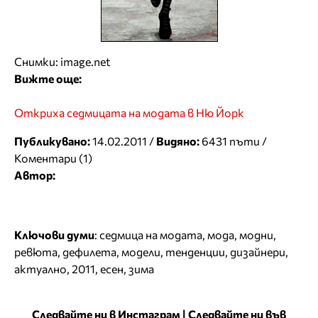
Снимки: image.net
Вижте още:
Откриха седмицата на модата в Ню Йорк
Публикувано:
14.02.2011 /
Видяно:
6431 пъти /
Коментари (1)
Автор:
Ключови думи
:
седмица на модата
,
мода
,
модни
,
ревюта
,
дефилета
,
модели
,
тенденции
,
дизайнери
,
актуално
,
2011
,
есен
,
зима
Следвайте ни в Инстаграм
|
Следвайте ни във