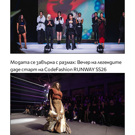
Модата се завърна с размах: Вечер на легендите
даде старт на CodeFashion RUNWAY SS26