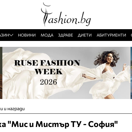
АЗИН
НОВИНИ
МОДА
ЗДРАВЕ
ДИЕТИ
АБИТУРИЕНТИ
и и награди
а "Мис и Мистър ТУ - София"