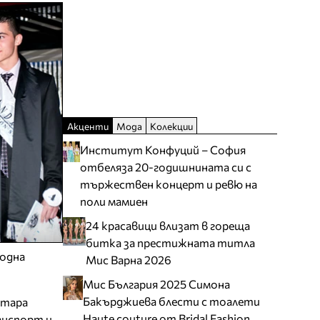
Акценти
Мода
Колекции
Институт Конфуций – София
отбеляза 20-годишнината си с
тържествен концерт и ревю на
поли мамиен
24 красавици влизат в гореща
битка за престижната титла
модна
Мис Варна 2026
Мис България 2025 Симона
Бакърджиева блести с тоалети
Стара
Haute couture от Bridal Fashion
анспорт и