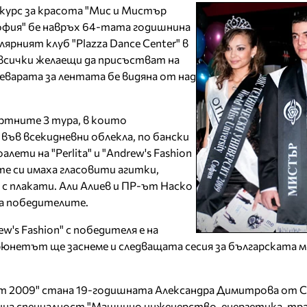
курс за красота "Мис и Мистър
офия" бе навръх 64-тата годишнина
ярният клуб "Plazza Dance Center" в
 всички желаещи да присъстват на
реварата за лентата бе видяна от над
ртните 3 тура, в които
във всекидневни облекла, по бански
ети на "Perlita" и "Andrew's Fashion
те си имаха гласовити агитки,
с плакати. Али Алиев и ПР-ът Наско
на победителите.
w's Fashion" с победителя е на
рюнетът ще заснеме и следващата сесия за българската 
т 2009" стана 19-годишната Александра Димитрова от 
дина специалност "Машинно инженерство, енергетика, тр