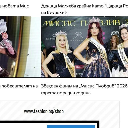
е новата Мис
Деница Малчева грейна като "Царица Ро
на Казанлък
 е победителят на
Звезден финал на „Мисис Пловдив“ 2026
трета поредна година