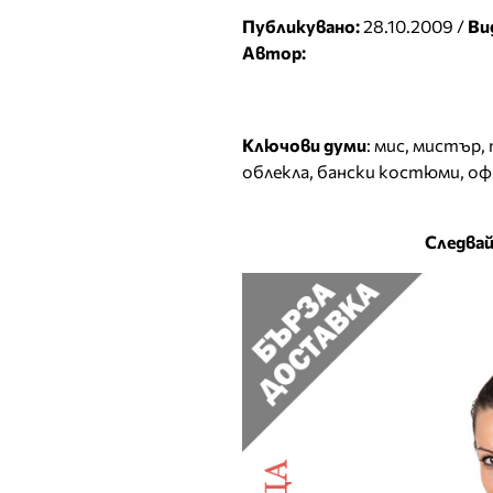
Публикувано:
28.10.2009 /
Ви
Автор:
Ключови думи
:
мис
,
мистър
,
облекла
,
бански костюми
,
оф
Следвай