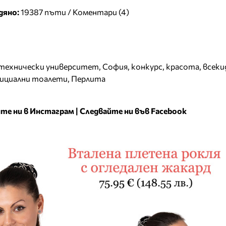
дяно:
19387 пъти /
Коментари (4)
технически университет
,
София
,
конкурс
,
красота
,
всеки
ициални тоалети
,
Перлита
те ни в Инстаграм
|
Следвайте ни във Facebook