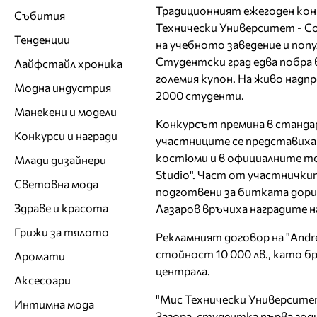
Традиционният ежегоден кон
Събития
Технически Университет - С
Тенденции
на учебното заведение и попул
Студентски град едва побра
Лайфстайл хроника
големия купон. На живо надп
Модна индустрия
2000 студенти.
Манекени и модели
Конкурсът премина в станда
Конкурси и награди
участниците се представиха 
костюми и в официалните тоал
Млади дизайнери
Studio". Част от участнички
Световна мода
подготвени за битката дори 
Здраве и красота
Лазаров връчиха наградите 
Грижи за тялото
Рекламният договор на "Andre
стойност 10 000 лв., като б
Аромати
централа.
Аксесоари
"Мис Технически Университе
Интимна мода
Загора, студентка първа го