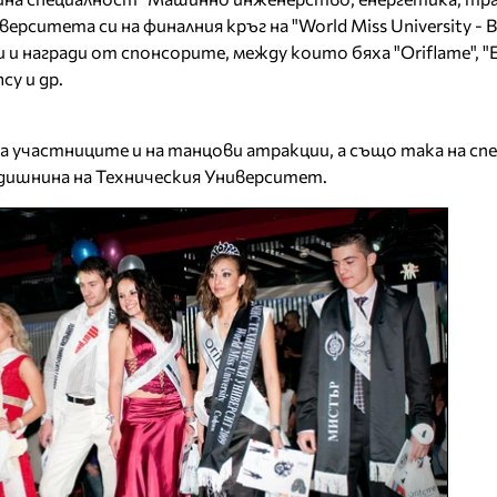
верситета си на финалния кръг на "World Miss University - B
и награди от спонсорите, между които бяха "Oriflame", "E
cy и др.
на участниците и на танцови атракции, а също така на сп
дишнина на Техническия Университет.