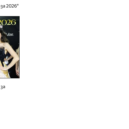
за 2026"
 за