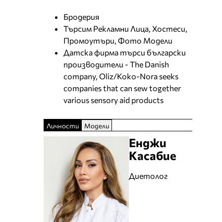
Бродерия
Търсим Рекламни Лица, Хостеси,
Промоутъри, Фото Модели
Датска фирма търси български
производители - The Danish
company, Oliz/Koko-Nora seeks
companies that can sew together
various sensory aid products
Личности
Модели
Енджи
Касабие
Диетолог