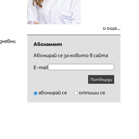
и още...
дневни
Абонамент
Абонирай се за новото в сайта
E-mail
Потвърди
абонирай се
отпиши се