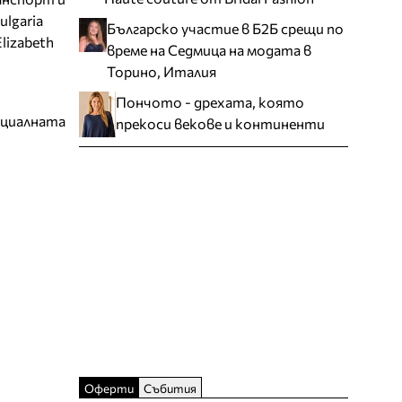
ulgaria
Българско участие в Б2Б срещи по
lizabeth
време на Седмица на модата в
Торино, Италия
Пончото - дрехата, която
ециалната
прекоси векове и континенти
Оферти
Събития