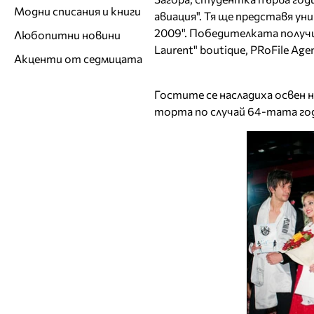
Модни списания и книги
авиация". Тя ще представя уни
2009". Победителката получи 
Любопитни новини
Laurent" boutique, PRoFile Agen
Акценти от седмицата
Гостите се насладиха освен 
торта по случай 64-тата го