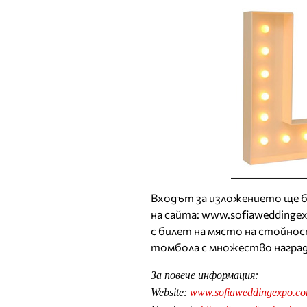
Входът за изложението ще бъ
на сайта: www.sofiaweddinge
с билет на място на стойно
томбола с множество награ
За повече информация:
Website:
www.sofiaweddingexpo.c