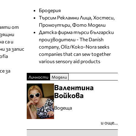
Бродерия
Търсим Рекламни Лица, Хостеси,
Промоутъри, Фото Модели
наяти от
Датска фирма търси български
изящни
производители - The Danish
а са и
company, Oliz/Koko-Nora seeks
и за запис
companies that can sew together
ofia
various sensory aid products
се за
Личности
Модели
Валентина
Войкова
Водеща
и още...