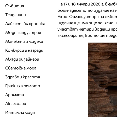
На 17 и 18 януари 2026 г. в е
Събития
осемнадесетото издание на н
Тенденции
Expo. Организатори на събит
издание ще има още по-ясно 
Лайфстайл хроника
участват четири водещи про
Модна индустрия
аксесоарите, които ще пред
Манекени и модели
Конкурси и награди
Млади дизайнери
Световна мода
Здраве и красота
Грижи за тялото
Аромати
Аксесоари
Интимна мода