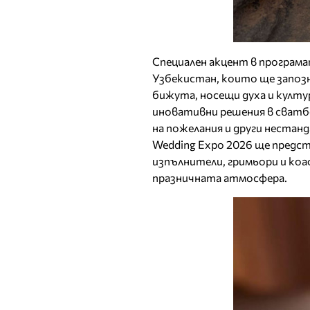
Специален акцент в програм
Узбекистан, които ще запо
бижута, носещи духа и култу
иновативни решения в сватб
на пожелания и други нестан
Wedding Expo 2026 ще предст
изпълнители, гримьори и коа
празничната атмосфера.