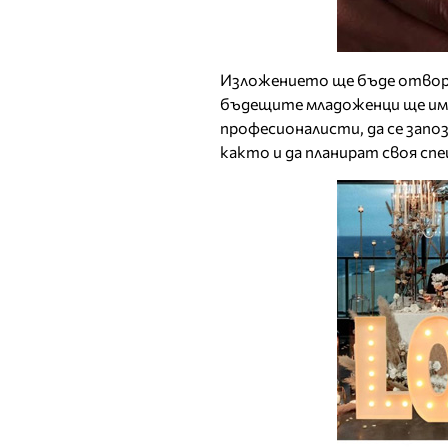
Изложението ще бъде отворен
бъдещите младоженци ще им
професионалисти, да се запо
както и да планират своя спе