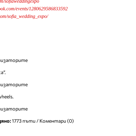
om/sofiaweddingexpo
book.com/events/1280629586833592
com/sofia_wedding_expo/
анизаторите
а“.
анизаторите
heels.
анизаторите
дяно:
1773 пъти /
Коментари (0)