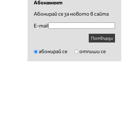
Абонамент
Абонирай се за новото в сайта
E-mail
Потвърди
абонирай се
отпиши се