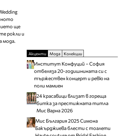
Wedding
ишното
ението ще
те рокли и
а мода.
Акценти
Мода
Колекции
Институт Конфуций – София
отбеляза 20-годишнината си с
тържествен концерт и ревю на
поли мамиен
24 красавици влизат в гореща
битка за престижната титла
Мис Варна 2026
Мис България 2025 Симона
Бакърджиева блести с тоалети
Haute couture от Bridal Fashion