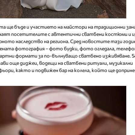
ата ще бъде и участието на майстори на традиционни за
знаят посетителите с автентични сватбени костюми и 
рното наследство на региона. Сред новостите тази годин
ената фотография – фото будки, фото огледала, телефон
дартни формати за по-вълнуващо сватбено изживяване. S
ави още диджеи, водещи на сватбени ритуали, музикални
фьори, както и подвижен бар на колела, който ще доприне