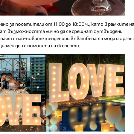
о за посетители от 11:00 до 18:00 ч., като в рамките на
ат възможността лично да се срещнат с утвърдени
знаят с най-новите тенденции в сватбената мода и орган
циален ден с помощта на експерти.