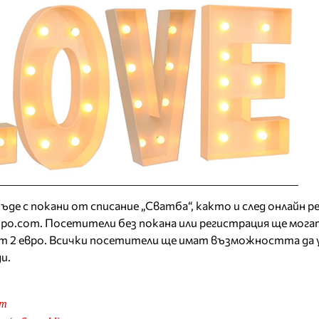
де с покани от списание „Сватба“, както и след онлайн р
xpo.com. Посетители без покана или регистрация ще мога
ст 2 евро. Всички посетители ще имат възможността да
ди.
om