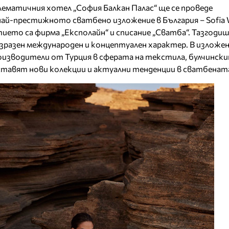
мблематичния хотел „София Балкан Палас“ ще се проведе
ай-престижното сватбено изложение в България – Sofia 
ието са фирма „Експолайн“ и списание „Сватба“. Тазгод
изразен международен и концептуален характер. В излож
изводители от Турция в сферата на текстила, булчински
ставят нови колекции и актуални тенденции в сватбенат