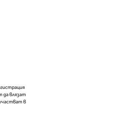
егистрация
т да влязат
 участват в