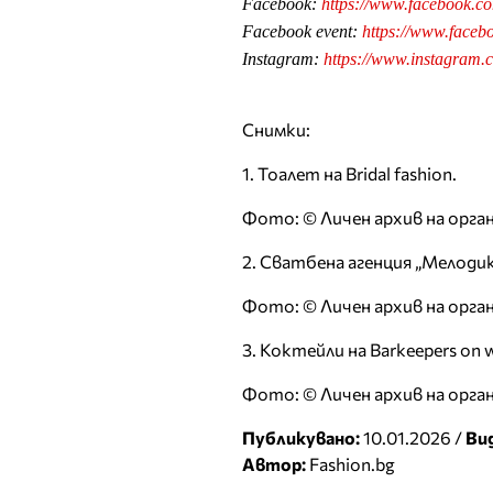
Facebook:
https://www.facebook.c
Facebook event:
https://www.face
Instagram:
https://www.instagram.
Снимки:
1. Тоалет на Bridal fashion.
Фото: © Личен архив на орг
2. Сватбена агенция „Мелодик
Фото: © Личен архив на орг
3. Коктейли на Barkeepers on w
Фото: © Личен архив на орг
Публикувано:
10.01.2026 /
Ви
Автор:
Fashion.bg