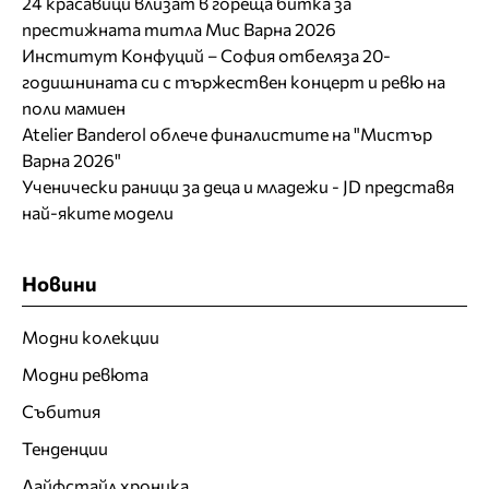
24 красавици влизат в гореща битка за
престижната титла Мис Варна 2026
Институт Конфуций – София отбеляза 20-
годишнината си с тържествен концерт и ревю на
поли мамиен
Atelier Banderol облече финалистите на "Мистър
Варна 2026"
Ученически раници за деца и младежи - JD представя
най-яките модели
Новини
Модни колекции
Модни ревюта
Събития
Тенденции
Лайфстайл хроника