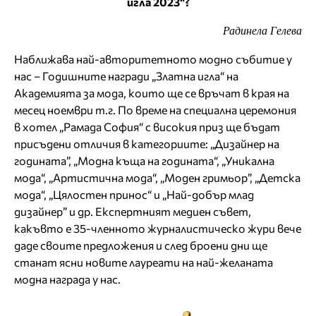
игла 2023“?
Радинела Гелева
Наближава най-авторитетното модно събитие у
нас – Годишните награди „Златна игла“ на
Академията за мода, които ще се връчат в края на
месец ноември т.г. По време на специална церемония
в хотел „Рамада София“ с високия приз ще бъдат
присъдени отличия в категориите: „Дизайнер на
годината”, „Модна къща на годината“, „Уникална
мода“, „Артистична мода“, „Моден гримьор”, „Детска
мода“, „Цялостен принос“ и „Най-добър млад
дизайнер” и др. Експертният медиен съвет,
какъвто е 35-членното журналистическо жури вече
даде своите предложения и след броени дни ще
станат ясни новите лауреати на най-желаната
модна награда у нас.