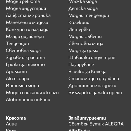
Модни ревюта
Мъжка мода
Модна индустрия
Детска мода
Лайфстайл хроника
Модни тенденции
Манекени и модели
Колекции
Конкурси и награди
Интервю
Млади дизайнери
Модни съвети
Тенденции
Световна мода
Световна мода
Мода за дома
Здраве и красота
Шивашка индустрия
Грижи за тялото
Пазаруване
Аромати
Всичко за Коледа
Аксесоари
Стани моден дизайнер
Интимна мода
Дропшипинг на дрехи
Модни списания и книги
Български дамски дрехи
Любопитни новини
Красота
За абитуриенти
Лице
Сватбен Бутик ALEGRA
Коса
Alfa Brides