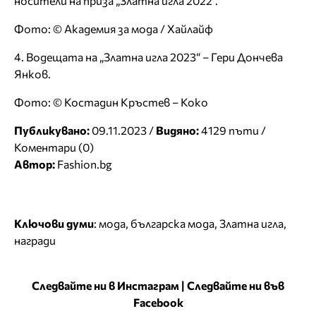
носители на приза „Златна игла 2022“.
Фото: © Академия за мода / Хайлайф
4. Водещата на „Златна игла 2023“ – Гери Дончева
Янков.
Фото: © Костадин Кръстев – Коко
Публикувано:
09.11.2023 /
Видяно:
4129 пъти /
Коментари (0)
Автор:
Fashion.bg
Ключови думи
:
мода
,
българска мода
,
Златна игла
,
награди
Следвайте ни в Инстаграм
|
Следвайте ни във
Facebook