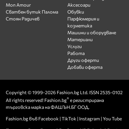
Mon Amour
Аксесоари
Сватбен бутик Палома
Обувки
Стоян Радичев
Парфюмерия и
козметика
Машини и оборудване
Материали
Услуги
Работа
Други оферти
Добави оферта
Copyright © 1999-2026 Fashion.bg Ltd. ISSN 2535-0102
®
All rights reserved! Fashion.bg
е регистрирана
търговска марка на ФАШЪН.БГ ООД.
Fashion.bg във
Facebook
|
TikTok
|
Instagram
|
You Tube