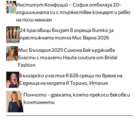
Институт Конфуций – София отбеляза 20-
годишнината си с тържествен концерт и ревю
на поли мамиен
24 красавици влизат в гореща битка за
престижната титла Мис Варна 2026
Мис България 2025 Симона Бакърджиева
блести с тоалети Haute couture от Bridal
Fashion
Българско участие в Б2Б срещи по време на
Седмица на модата в Торино, Италия
Пончото - дрехата, която прекоси векове и
континенти