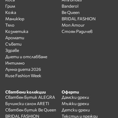
Грим
Banderol
Кожа
Be Queen
Маникюр
BRIDAL FASHION
Тяло
Mon Amour
Козметика
Стоян Радичев
Аромати
Съвети
Здраве
Диети и отслабване
Интимно
Лунна диета 2026
Ruse Fashion Week
Сватбени колекции
Оферти
Сватбен Бутик ALEGRA
Дамски дрехи
Бучински салон ARETI
Мъжки дрехи
Сватбен бутик Be Queen
Детски дрехи
BRIDAL FASHION
Текстил и прежди