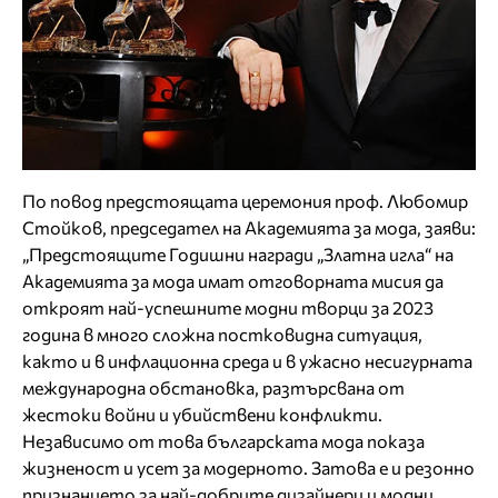
По повод предстоящата церемония проф. Любомир
Стойков, председател на Академията за мода, заяви:
„Предстоящите Годишни награди „Златна игла“ на
Академията за мода имат отговорната мисия да
откроят най-успешните модни творци за 2023
година в много сложна постковидна ситуация,
както и в инфлационна среда и в ужасно несигурната
международна обстановка, разтърсвана от
жестоки войни и убийствени конфликти.
Независимо от това българската мода показа
жизненост и усет за модерното. Затова е и резонно
признанието за най-добрите дизайнери и модни