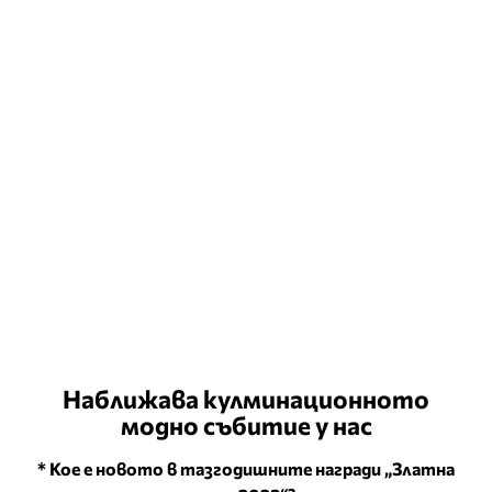
Наближава кулминационното
модно събитие у нас
* Кое е новото в тазгодишните награди „Златна