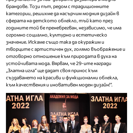
брандове. Този път, редом с традиционните
категории, решихме да насърчим модния дизайн в
сферата на детското облекло, тъй като през
годините той бе пренебрегван, независимо, че има
огромно социално, културно и естетическо
значение. Искаме също така да окуражим и
творците с артистичен дух, голямо въображение и
отговорно отношение към природата в духа на
устойчивата мода. Вярвам, че 29-ите награди
„Златна игла“ ще дадат своя принос към
създаването на красиви и функционални облекла,
към качествения и иновативен моден дизайн!“.