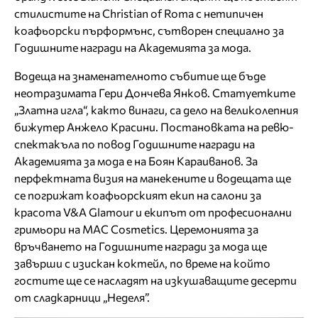
стилистите на Christian of Roma с нетипичен
коафьорски пърформънс, сътворен специално за
Годишните награди на Академията за мода.
Водеща на знаменателното събитие ще бъде
неотразимата Гери Дончева Янков. Статуетките
„Златна игла“, както винаги, са дело на великолепния
бижутер Анжело Красини. Постановката на ревю-
спектакъла по повод Годишните награди на
Академията за мода е на Боян Караиванов. За
перфектната визия на манекените и водещата ще
се погрижат коафьорският екип на салони за
красота V&A Glamour и екипът от професионални
гримьори на MAC Cosmetics. Церемонията за
връчването на Годишните награди за мода ще
завърши с изискан коктейл, по време на който
гостите ще се насладят на изкушаващите десерти
от сладкарници „Неделя”.