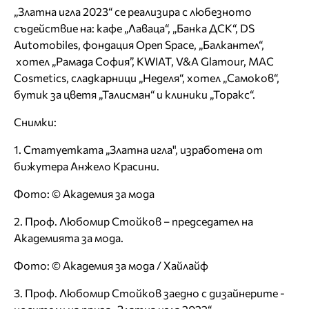
„Златна игла 2023“ се реализира с любезното
съдействие на: кафе „Лаваца“, „Банка ДСК“, DS
Automobiles, фондация Open Space, „Балкантел“,
хотел „Рамада София”, KWIAT, V&A Glamour, MAC
Cosmetics, сладкарници „Неделя“, хотел „Самоков“,
бутик за цветя „Талисман“ и клиники „Торакс“.
Снимки:
1. Статуетката „Златна игла", изработена от
бижутера Анжело Красини.
Фото: © Академия за мода
2. Проф. Любомир Стойков – председател на
Академията за мода.
Фото: © Академия за мода / Хайлайф
3. Проф. Любомир Стойков заедно с дизайнерите -