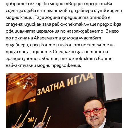
добрите български модни творци и предоставя
сцена за изява на талантливи дизайнери и утвърдени
модни къщи. Тази година традицията отново е
спазена: изискан гала ревю-спектакъл ще предхожда
официалната церемония по награждаването. В него
по покана на Академията за мода участват
дизайнери, сред които и някои от носителите на
приза през годините. Специално за гостите на
грандиозното събитие, те ще покажат своите
най-актуални модни предложения.