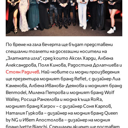
По време на гала вечерта ще бъдат представени
специални тоалети на досегашни носители на
„Златната игла“, сред които Аксел Харди, Албена
Александрова, Поля Кинова, Радостина Долапчиева и
Стоян Радичев
. Най-новите си модни произведения
ще презентира модният бранд Reflet, с дизайнер Лиа
Каменова, Албена Иванова-Деянова и модният бранд
Benmodel, Милена Петрова и модният бранд Wolf
Walley, Росица Рангелова и модна къща RoRa,
модният бранд Karpov – с дизайнер Соня Карпов,
Наталия Гуркова – дизайнер на модния бранд Queen
by NG и Ивет Апостолова – дизайнер на модния
бранд Ivette Bianchi. Специален акцент ще поставят