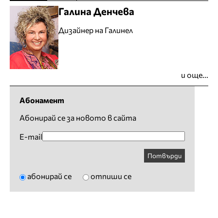
Галина Денчева
Дизайнер на Галинел
и още...
Абонамент
Абонирай се за новото в сайта
E-mail
Потвърди
абонирай се
отпиши се