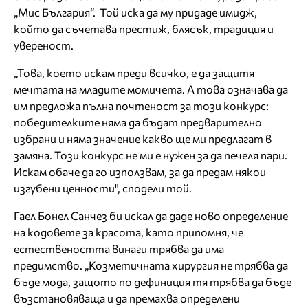
„Мис България“. Той иска да му придаде имидж,
който да съчетава престиж, блясък, традиция и
увереност.
„Това, което искам преди всичко, е да защитя
мечтата на младите момичета. А това означава да
им предложа пълна почтеност за този конкурс:
победителките няма да бъдат предварително
избрани и няма значение какво ще ми предлагат в
замяна. Този конкурс не ми е нужен за да печеля пари.
Искам обаче да го използвам, за да предам някои
изгубени ценности", сподели той.
Гаел Бонел Санчез би искал да даде ново определение
на кодовете за красота, като припомня, че
естествеността винаги трябва да има
предимство. „Козметичната хирургия не трябва да
бъде мода, защото по дефиниция тя трябва да бъде
възстановяваща и да премахва определени