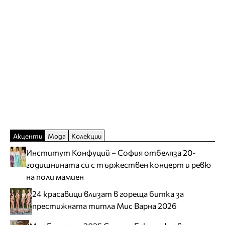
Акценти
Мода
Колекции
Институт Конфуций – София отбеляза 20-
годишнината си с тържествен концерт и ревю
на поли мамиен
24 красавици влизат в гореща битка за
престижната титла Мис Варна 2026