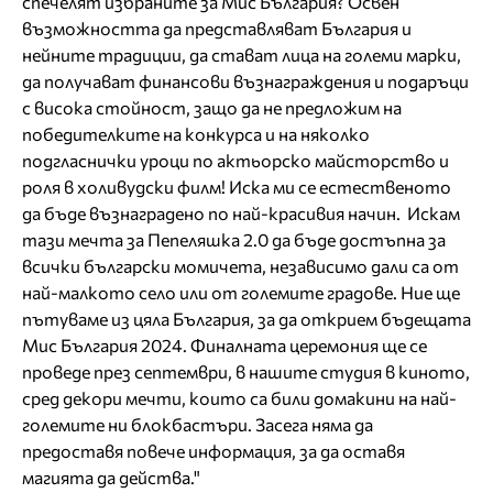
спечелят избраните за Мис България? Освен
възможността да представляват България и
нейните традиции, да стават лица на големи марки,
да получават финансови възнаграждения и подаръци
с висока стойност, защо да не предложим на
победителките на конкурса и на няколко
подгласнички уроци по актьорско майсторство и
роля в холивудски филм! Иска ми се естественото
да бъде възнаградено по най-красивия начин. Искам
тази мечта за Пепеляшка 2.0 да бъде достъпна за
всички български момичета, независимо дали са от
най-малкото село или от големите градове. Ние ще
пътуваме из цяла България, за да открием бъдещата
Мис България 2024. Финалната церемония ще се
проведе през септември, в нашите студия в киното,
сред декори мечти, които са били домакини на най-
големите ни блокбастъри. Засега няма да
предоставя повече информация, за да оставя
магията да действа."