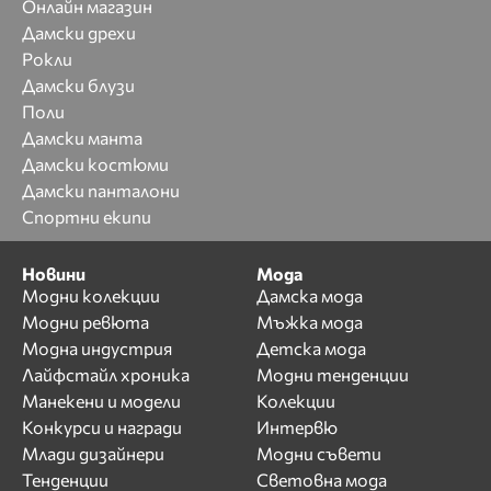
Онлайн магазин
Дамски дрехи
Рокли
Дамски блузи
Поли
Дамски манта
Дамски костюми
Дамски панталони
Спортни екипи
Новини
Мода
Модни колекции
Дамска мода
Модни ревюта
Мъжка мода
Модна индустрия
Детска мода
Лайфстайл хроника
Модни тенденции
Манекени и модели
Колекции
Конкурси и награди
Интервю
Млади дизайнери
Модни съвети
Тенденции
Световна мода