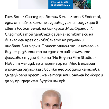
Гаел Бонел Санчез е работил в миналото в Endemol,
една от най-големите аудиовизуални продукции в
света (собственик на конкурса „Мис Франция“).
След това той затвърждава качествата си на
бизнесмен чрез основаването на различни
иновативни марки. Понастоящем той е начело на
бизнес развитието на едно от най-големите
филмови студия в света (Nu Boyana Film Studios).
Новият мениджър и партньор на "Мис България"
изглежда разполага с всички необходими качества,
за да укрепи престижа на този национален конкурс и
да му придаде холивудски имидж.