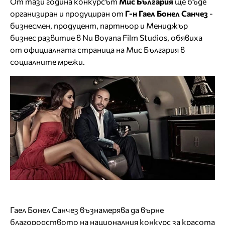
От тази година конкурсът
Мис България
ще бъде
организиран и продуциран от
Г-н Гаел Бонел Санчез
-
бизнесмен, продуцент, партньор и Мениджър
бизнес развитие в Nu Boyana Film Studios, обявиха
от официалната страница на Мис България в
социалните мрежи.
Гаел Бонел Санчез възнамерява да върне
благородството на националния конкурс за красота