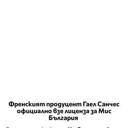
Френският продуцент Гаел Санчес
официално взе лиценза за Мис
България