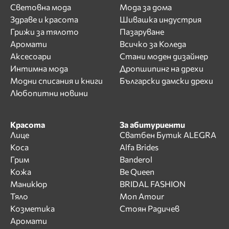
Световна мода
Мода за дома
Здраве и красота
Шивашка индустрия
Грижи за тялото
Пазаруване
Аромати
Всичко за Коледа
Аксесоари
Стани моден дизайнер
Интимна мода
Дропшипинг на дрехи
Модни списания и книги
Български дамски дрехи
Любопитни новини
Красота
За абитуриенти
Лице
Сватбен Бутик ALEGRA
Коса
Alfa Brides
Грим
Banderol
Кожа
Be Queen
Маникюр
BRIDAL FASHION
Тяло
Mon Amour
Козметика
Стоян Радичев
Аромати