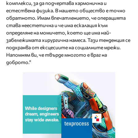
комплекси, за да подчертава хармонична и
естествена физика. В нашето общество е точно
обратното. Имам впечатлението, че операцията
става неестетична и че има ескалация към
определяне на момичето, което ще има най-
забележимата хирургична намеса. Тази тенденция се
подхранва от ексцесиите на социалните мрежи.
Напомням ви, че твърде многото е враг на
доброто."