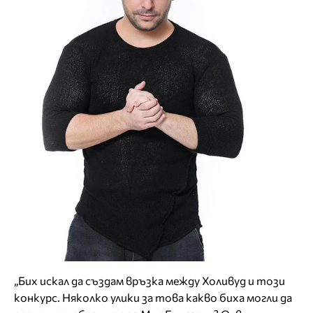
„Бих искал да създам връзка между Холивуд и този
конкурс. Няколко улики за това какво биха могли да