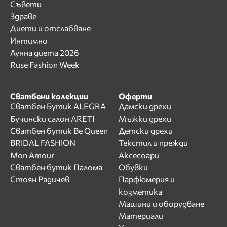
Съвети
Здраве
Диети и отслабване
Интимно
Лунна диета 2026
Ruse Fashion Week
Сватбени колекции
Оферти
Сватбен Бутик ALEGRA
Дамски дрехи
Бучински салон ARETI
Мъжки дрехи
Сватбен бутик Be Queen
Детски дрехи
BRIDAL FASHION
Текстил и прежди
Mon Amour
Аксесоари
Сватбен бутик Палома
Обувки
Стоян Радичев
Парфюмерия и
козметика
Машини и оборудване
Материали