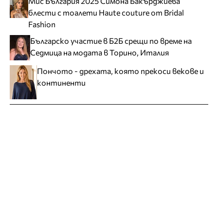
Мис България 2025 Симона Бакърджиева
блести с тоалети Haute couture от Bridal
Fashion
Българско участие в Б2Б срещи по време на
Седмица на модата в Торино, Италия
Пончото - дрехата, която прекоси векове и
континенти