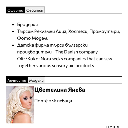
Оферти
Събития
Бродерия
Търсим Рекламни Лица, Хостеси, Промоутъри,
Фото Модели
Датска фирма търси български
производители - The Danish company,
Oliz/Koko-Nora seeks companies that can sew
together various sensory aid products
Личности
Модели
Цветелина Янева
Поп-фолк певица
и още...