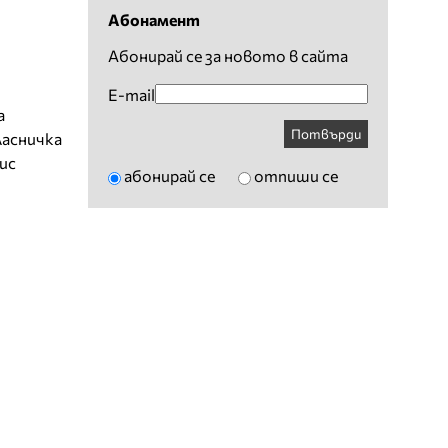
Абонамент
Абонирай се за новото в сайта
E-mail
а
Потвърди
ласничка
ис
абонирай се
отпиши се