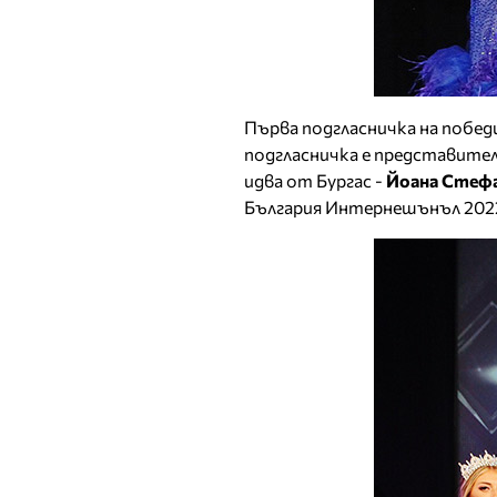
Първа подгласничка на побе
подгласничка е представител
идва от Бургас -
Йоана Стеф
България Интернешънъл 202