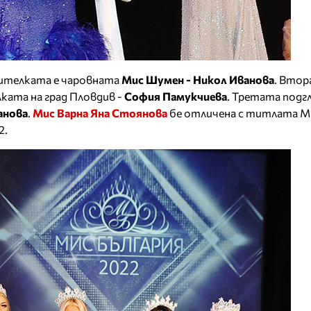
дителката е чаровната
Мис Шумен - Никол Иванова
. Втор
ката на град Пловдив -
София Памукчиева
. Третата подг
анова
.
Мис Варна Яна Стоянова
бе отличена с титлата М
2.