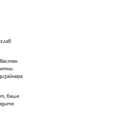
ислав
звестен
антни
дизайнера
кт, беше
ладите