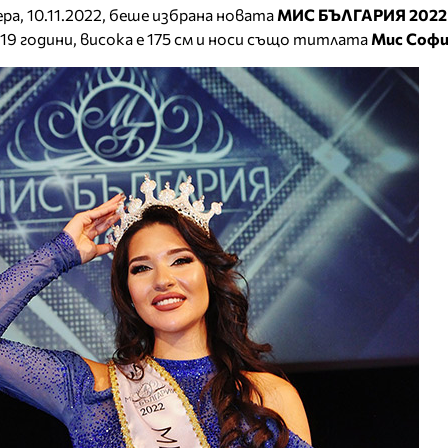
ера, 10.11.2022, беше избрана новата
МИС БЪЛГАРИЯ 2022 
на 19 години, висока е 175 см и носи също титлата
Мис Соф