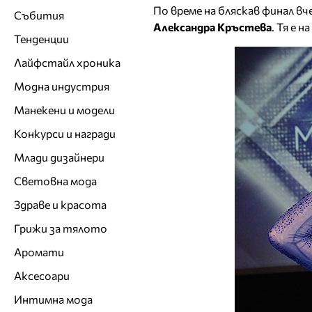
По време на бляскав финал вч
Събития
Александра Кръстева
. Тя е 
Тенденции
Лайфстайл хроника
Модна индустрия
Манекени и модели
Конкурси и награди
Млади дизайнери
Световна мода
Здраве и красота
Грижи за тялото
Аромати
Аксесоари
Интимна мода