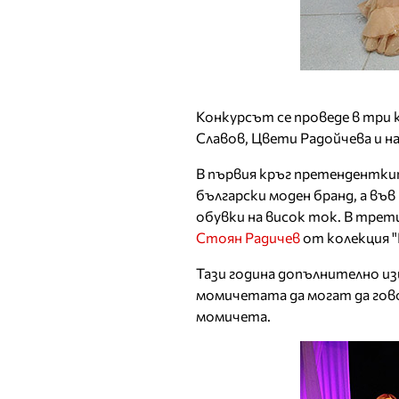
Конкурсът се проведе в три 
Славов, Цвети Радойчева и н
В първия кръг претенденткит
български моден бранд, а въ
обувки на висок ток. В трет
Стоян Радичев
от колекция "
Тази година допълнително из
момичетата да могат да гово
момичета.