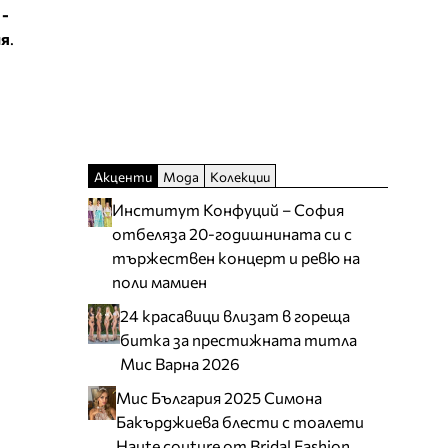
-
ия
.
Акценти
Мода
Колекции
Институт Конфуций – София
отбеляза 20-годишнината си с
тържествен концерт и ревю на
поли мамиен
24 красавици влизат в гореща
битка за престижната титла
Мис Варна 2026
Мис България 2025 Симона
Бакърджиева блести с тоалети
Haute couture от Bridal Fashion