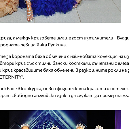
кръга, а между кръговете имаше гост изпълнители - Влад
ародната певица Янка Рупкина.
е за короната бяха облечени с най-новата колекция на и
в втори кръг със стилни бански костюми, съчетани с елег
и кръг красавиците бяха облечени в разкошните рокли на 
ETERNITY".
искване в конкурса, освен физическата красота и интеле
рят свободно английски език и да служат за пример на м