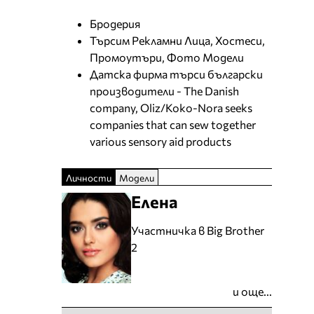
Бродерия
Търсим Рекламни Лица, Хостеси,
Промоутъри, Фото Модели
Датска фирма търси български
производители - The Danish
company, Oliz/Koko-Nora seeks
companies that can sew together
various sensory aid products
Личности
Модели
Елена
Участничка в Big Brother
2
и още...