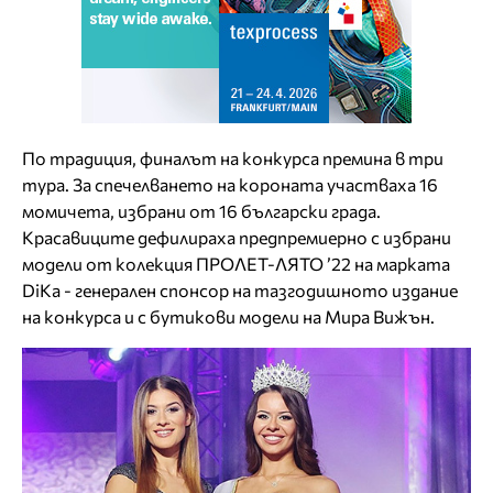
По традиция, финалът на конкурса премина в три
тура. За спечелването нa короната участваха 16
момичета, избрани от 16 български града.
Красавиците дефилираха предпремиерно с избрани
модели от колекция ПРОЛЕТ-ЛЯТО ’22 на марката
DiKa - генерален спонсор на тазгодишното издание
на конкурса и с бутикови модели на Мира Вижън.