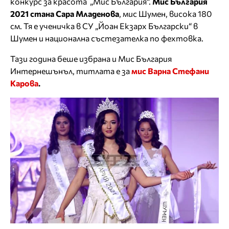
конкурс за красота „Мис България“.
Мис България
2021 стана Сара Младенова
, мис Шумен, висока 180
см. Тя е ученичка в СУ „Йоан Екзарх Български“ в
Шумен и национална състезателка по фехтовка.
Тази година беше избрана и Мис България
Интернешънъл, титлата е за
мис Варна Стефани
Карова
.