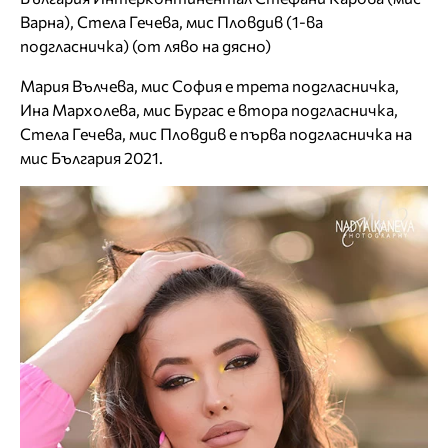
Варна), Стела Гечева, мис Пловдив (1-ва
подгласничка) (от ляво на дясно)
Мария Вълчева, мис София е трета подгласничка,
Ина Мархолева, мис Бургас е втора подгласничка,
Стела Гечева, мис Пловдив е първа подгласничка на
мис България 2021.