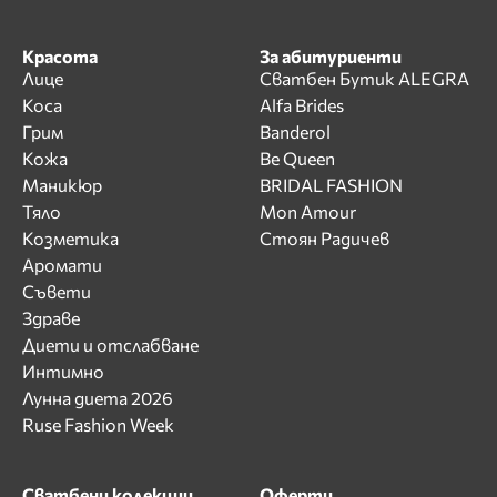
Красота
За абитуриенти
Лице
Сватбен Бутик ALEGRA
Коса
Alfa Brides
Грим
Banderol
Кожа
Be Queen
Маникюр
BRIDAL FASHION
Тяло
Mon Amour
Козметика
Стоян Радичев
Аромати
Съвети
Здраве
Диети и отслабване
Интимно
Лунна диета 2026
Ruse Fashion Week
Сватбени колекции
Оферти