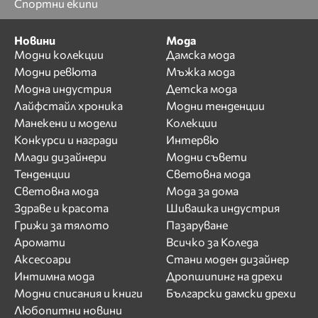
Спортни екипи
Новини
Мода
Модни колекции
Дамска мода
Модни ревюта
Мъжка мода
Модна индустрия
Детска мода
Лайфстайл хроника
Модни тенденции
Манекени и модели
Колекции
Конкурси и награди
Интервю
Млади дизайнери
Модни съвети
Тенденции
Световна мода
Световна мода
Мода за дома
Здраве и красота
Шивашка индустрия
Грижи за тялото
Пазаруване
Аромати
Всичко за Коледа
Аксесоари
Стани моден дизайнер
Интимна мода
Дропшипинг на дрехи
Модни списания и книги
Български дамски дрехи
Любопитни новини