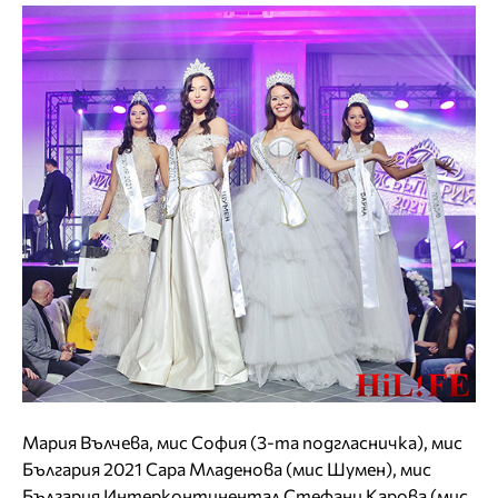
Мария Вълчева, мис София (3-та подгласничка), мис
България 2021 Сара Младенова (мис Шумен), мис
България Интерконтинентал Стефани Карова (мис