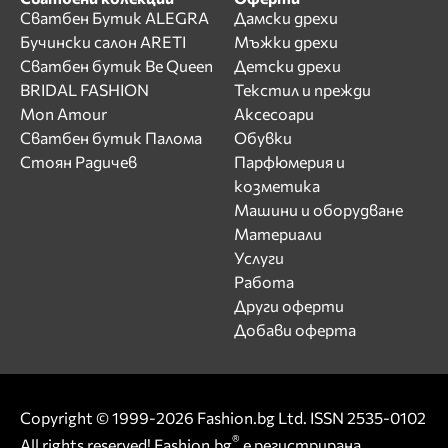
Сватбен Бутик ALEGRA
Дамски дрехи
Бучински салон ARETI
Мъжки дрехи
Сватбен бутик Be Queen
Детски дрехи
BRIDAL FASHION
Текстил и прежди
Mon Amour
Аксесоари
Сватбен бутик Палома
Обувки
Стоян Радичев
Парфюмерия и
козметика
Машини и оборудване
Материали
Услуги
Работа
Други оферти
Добави оферта
Copyright © 1999-2026 Fashion.bg Ltd. ISSN 2535-0102
®
All rights reserved! Fashion.bg
е регистрирана