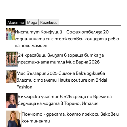
Акценти
Мода
Колекции
Институт Конфуций – София отбеляза 20-
годишнината си с тържествен концерт и ревю
на поли мамиен
24 красавици влизат в гореща битка за
престижната титла Мис Варна 2026
Мис България 2025 Симона Бакърджиева
блести с тоалети Haute couture от Bridal
Fashion
Българско участие в Б2Б срещи по време на
Седмица на модата в Торино, Италия
Пончото - дрехата, която прекоси векове и
континенти