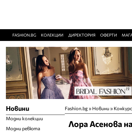
FASHION.BG
КОЛЕКЦИИ
ДИРЕКТОРИЯ
ОФЕРТИ
МАГ
Новини
Fashion.bg
»
Новини
»
Конкурс
Модни колекции
Лора Асенова на
Модни ревюта