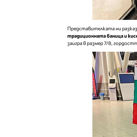
Представителката ни разказа
традиционната баница и ки
заигра в размер 7/8, гордост