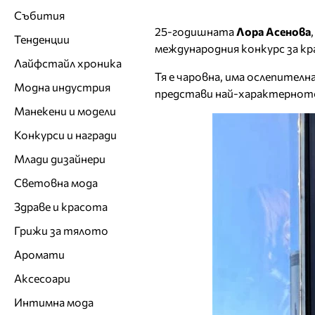
Събития
25-годишната
Лора Асенова
Тенденции
международния конкурс за кр
Лайфстайл хроника
Тя е чаровна, има ослепителн
Модна индустрия
представи най-характерното
Манекени и модели
Конкурси и награди
Млади дизайнери
Световна мода
Здраве и красота
Грижи за тялото
Аромати
Аксесоари
Интимна мода