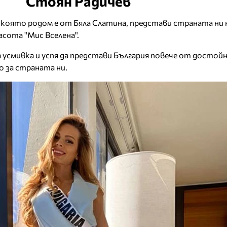
Стоян Радичев
, която родом е от Бяла Слатина, представи страната ни 
асота "Мис Вселена".
а усмивка и успя да представи България повече от достой
 за страната ни.