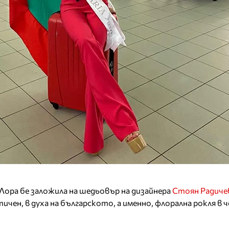
Лора бе заложила на шедьовър на дизайнера
Стоян Радиче
ен, в духа на българското, а именно, флорална рокля в ч