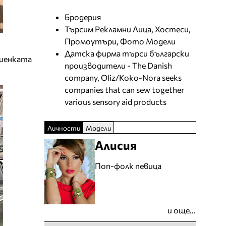
Бродерия
Търсим Рекламни Лица, Хостеси,
Промоутъри, Фото Модели
Датска фирма търси български
ашенката
производители - The Danish
company, Oliz/Koko-Nora seeks
companies that can sew together
various sensory aid products
Личности
Модели
Алисия
Поп-фолк певица
и още...