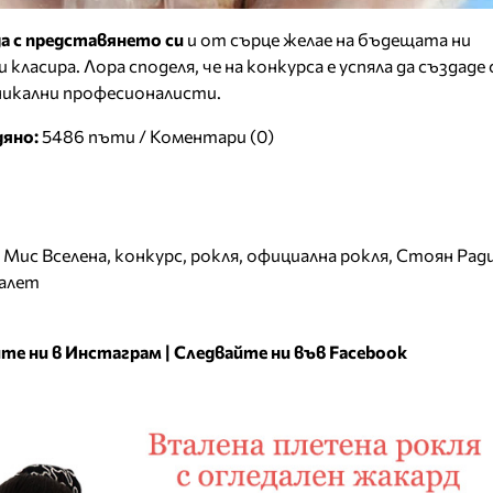
а с представянето си
и от сърце желае на бъдещата ни
 класира. Лора споделя, че на конкурса е успяла да създаде
никални професионалисти.
дяно:
5486 пъти /
Коментари (0)
,
Мис Вселена
,
конкурс
,
рокля
,
официална рокля
,
Стоян Рад
алет
те ни в Инстаграм
|
Следвайте ни във Facebook