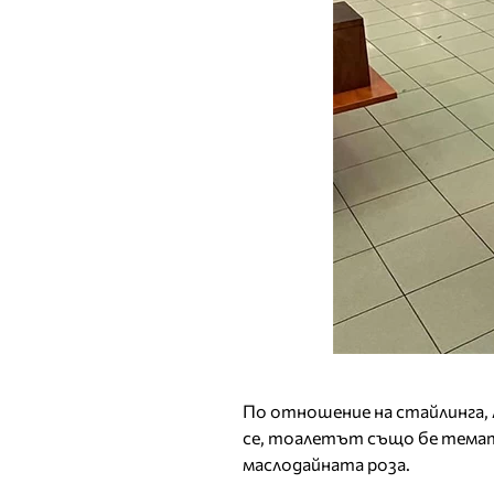
По отношение на стайлинга, 
се, тоалетът също бе тематич
маслодайната роза.