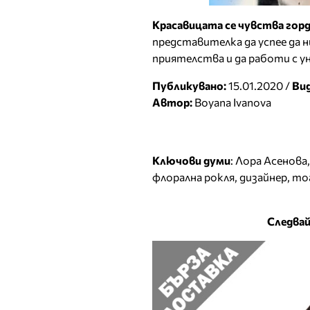
Красавицата се чувства горд
представителка да успее да ни
приятелства и да работи с у
Публикувано:
15.01.2020 /
Ви
Автор:
Boyana Ivanova
Ключови думи
:
Лора Асенова
флорална рокля
,
дизайнер
,
то
Следвай