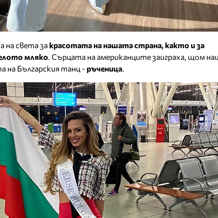
 на света за
красотата на нашата страна, както и за
селото мляко
. Сърцата на американците заиграха, щом н
та на Българския танц -
ръченица
.