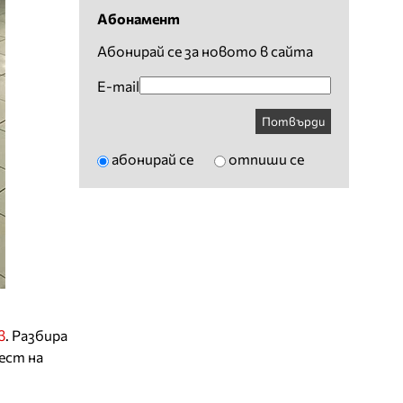
Абонамент
Абонирай се за новото в сайта
E-mail
Потвърди
абонирай се
отпиши се
в
. Разбира
ест на