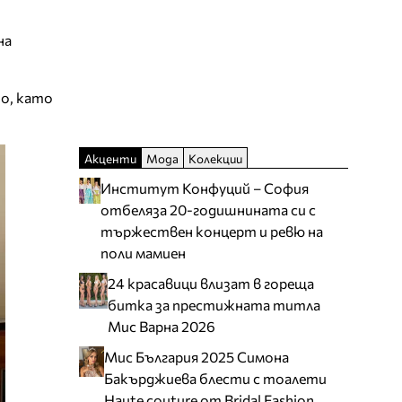
на
но, като
Акценти
Мода
Колекции
Институт Конфуций – София
отбеляза 20-годишнината си с
тържествен концерт и ревю на
поли мамиен
24 красавици влизат в гореща
битка за престижната титла
Мис Варна 2026
Мис България 2025 Симона
Бакърджиева блести с тоалети
Haute couture от Bridal Fashion