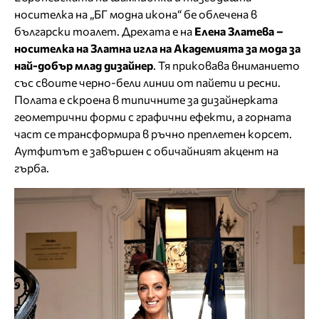
носителка на „БГ модна икона“ бе облечена в
български тоалет. Дрехата е на
Елена Златева –
носителка на Златна игла на Академията за мода за
най-добър млад дизайнер
. Тя приковава вниманието
със своите черно-бели линии от пайети и ресни.
Полата е скроена в типичните за дизайнерката
геометрични форми с графични ефекти, а горната
част се трансформира в ръчно преплетен корсет.
Аутфитът е завършен с обичайният акцент на
гърба.