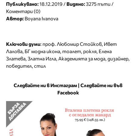
Публикувано:
18.12.2019 /
Видяно:
3275 пъти /
Коментари (0)
Автор:
Boyana Ivanova
Ключови думи
:
проф. Любомир Стойков
,
Ивет
Лалова
,
БГ модна икона
,
тоалет
,
рокля
,
Елена
Златева
,
Златна Игла
,
Академията за мода
,
дизайнер
,
победител
,
стил
Следвайте ни в Инстаграм
|
Следвайте ни във
Facebook