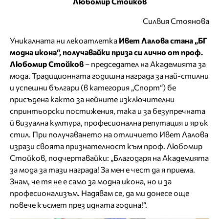
Любомир Стойков
Силвия Стоянова
Уникалната ни лекоатлетка
Ивет Лалова стана „БГ
модна икона“, получавайки приза си лично от проф.
Любомир Стойков
– председател на Академията за
мода. Традиционната годишна награда за най-стилни
и успешни българи (в категория „Спорт“) бе
присъдена както за нейните изключителни
спринтьорски постижения, така и за безупречната
й визуална култура, професионална репутация и ярък
стил. При получаването на отличието Ивет Лалова
изрази своята признателност към проф. Любомир
Стойков, подчертавайки: „Благодаря на Академията
за мода за тази награда! За мен е чест да я приема.
Знам, че тя не е само за модна икона, но и за
професионализъм. Надявам се, да ми донесе още
повече късмет през идната година!“.