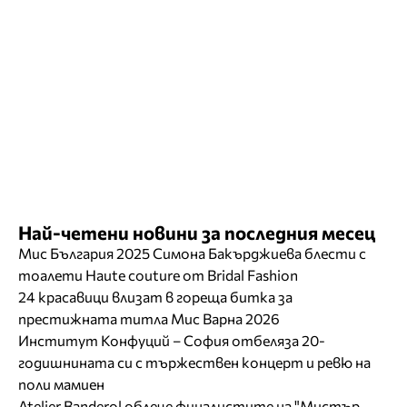
Най-четени новини за последния месец
Мис България 2025 Симона Бакърджиева блести с
тоалети Haute couture от Bridal Fashion
24 красавици влизат в гореща битка за
престижната титла Мис Варна 2026
Институт Конфуций – София отбеляза 20-
годишнината си с тържествен концерт и ревю на
поли мамиен
Atelier Banderol облече финалистите на "Мистър