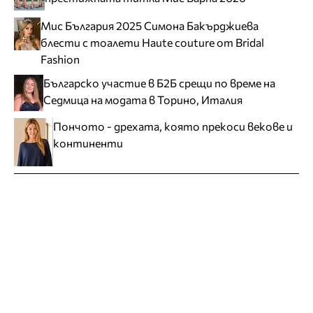
Мис България 2025 Симона Бакърджиева
блести с тоалети Haute couture от Bridal
Fashion
Българско участие в Б2Б срещи по време на
Седмица на модата в Торино, Италия
Пончото - дрехата, която прекоси векове и
континенти