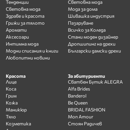
Тенденции
Световна мода
Световна мода
Мода за дома
Здраве и красота
Шивашка индустрия
Грижи за тялото
Пазаруване
Аромати
Всичко за Коледа
Аксесоари
Стани моден дизайнер
Интимна мода
Дропшипинг на дрехи
Модни списания и книги
Български дамски дрехи
Любопитни новини
Красота
За абитуриенти
Лице
Сватбен Бутик ALEGRA
Коса
Alfa Brides
Грим
Banderol
Кожа
Be Queen
Маникюр
BRIDAL FASHION
Тяло
Mon Amour
Козметика
Стоян Радичев