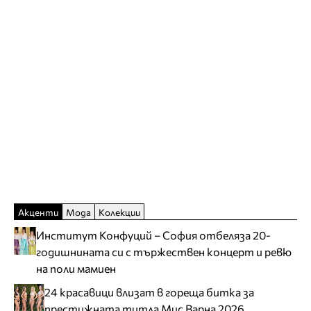
Акценти
Мода
Колекции
Институт Конфуций – София отбеляза 20-
годишнината си с тържествен концерт и ревю
на поли мамиен
24 красавици влизат в гореща битка за
престижната титла Мис Варна 2026