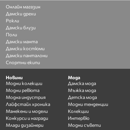
Онлайн магазин
Дамски дрехи
Рокли
Дамски блузи
Поли
Дамски манта
Дамски костюми
Дамски панталони
Спортни екипи
Новини
Мода
Модни колекции
Дамска мода
Модни ревюта
Мъжка мода
Модна индустрия
Детска мода
Лайфстайл хроника
Модни тенденции
Манекени и модели
Колекции
Конкурси и награди
Интервю
Млади дизайнери
Модни съвети