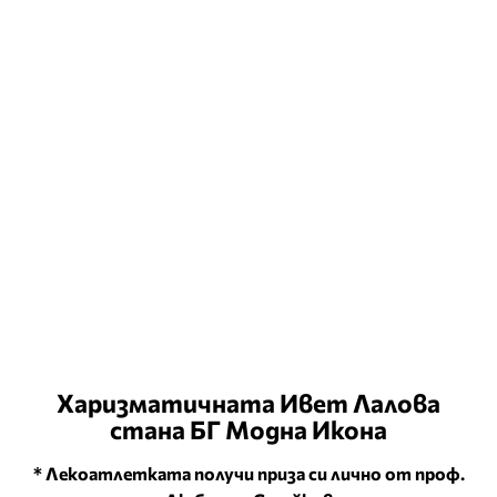
Харизматичната Ивет Лалова
стана БГ Модна Икона
* Лекоатлетката получи приза си лично от проф.