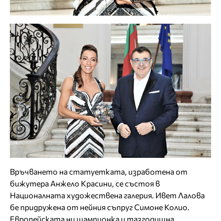
Връчването на статуетката, изработена от
бижутера Анжело Красини, се състоя в
Националната художествена галерия. Ивет Лалова
бе придружена от нейния съпруг Симоне Колио.
Европейската ни шампионка и тазгодишна