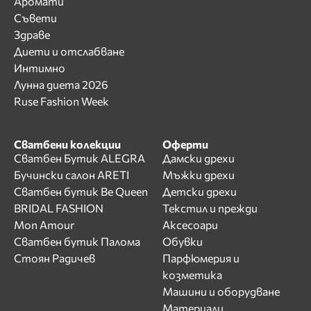
Аромати
Съвети
Здраве
Диети и отслабване
Интимно
Лунна диета 2026
Ruse Fashion Week
Сватбени колекции
Оферти
Сватбен Бутик ALEGRA
Дамски дрехи
Бучински салон ARETI
Мъжки дрехи
Сватбен бутик Be Queen
Детски дрехи
BRIDAL FASHION
Текстил и прежди
Mon Amour
Аксесоари
Сватбен бутик Палома
Обувки
Стоян Радичев
Парфюмерия и
козметика
Машини и оборудване
Материали