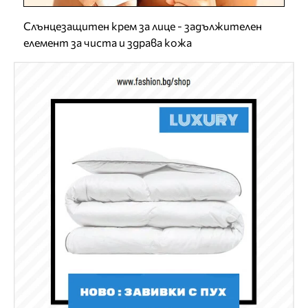
Слънцезащитен крем за лице - задължителен
елемент за чиста и здрава кожа