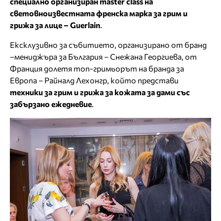
специално организиран master class на
световноизвестната френска марка за грим и
грижа за лице – Guerlain
.
Ексклузивно за събитието, организирано от бранд
–мениджъра за България – Снежана Георгиева, от
Франция долетя топ-гримьорът на бранда за
Европа – Райналд Лехонгр, който представи
техники за грим и грижа за кожата за дами със
забързано ежедневие
.