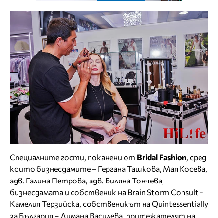
Специалните гости, поканени от
Bridal Fashion
, сред
които бизнесдамите – Гергана Ташкова, Мая Косева,
адв. Галина Петрова, адв. Биляна Тончева,
бизнесдамата и собственик на Brain Storm Consult -
Камелия Терзийска, собственикът на Quintessentially
за България – Димана Василева, притежателят на