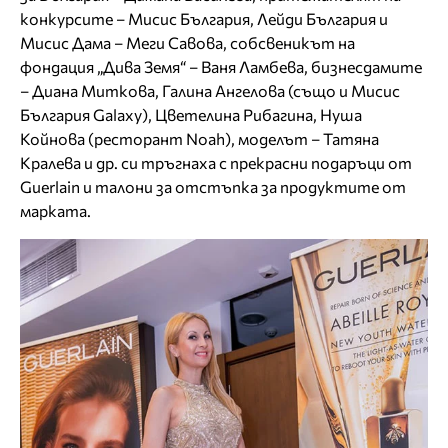
конкурсите – Мисис България, Лейди България и
Мисис Дама – Меги Савова, собсвеникът на
фондация „Дива Земя“ – Ваня Ламбева, бизнесдамите
– Диана Миткова, Галина Ангелова (също и Мисис
България Galaxy), Цветелина Рибагина, Нуша
Койнова (ресторант Noаh), моделът – Татяна
Кралева и др. си тръгнаха с прекрасни подаръци от
Guerlain и талони за отстъпка за продуктите от
марката.