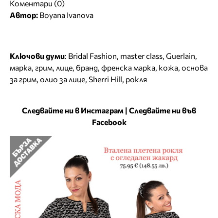
Коментари (0)
Автор:
Boyana Ivanova
Ключови думи
:
Bridal Fashion
,
master class
,
Guerlain
,
марка
,
грим
,
лице
,
бранд
,
френска марка
,
кожа
,
основа
за грим
,
олио за лице
,
Sherri Hill
,
рокля
Следвайте ни в Инстаграм
|
Следвайте ни във
Facebook