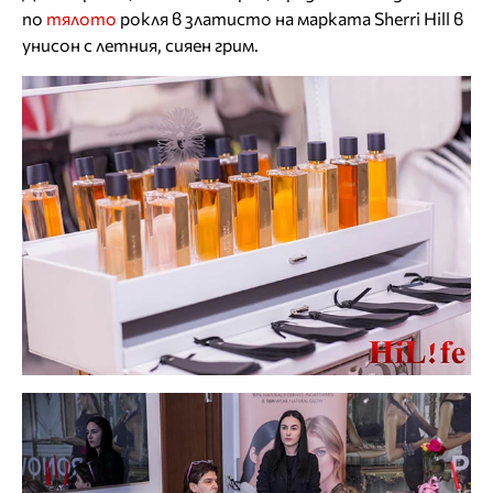
по
тялото
рокля в златисто на марката Sherri Hill в
унисон с летния, сияен грим.