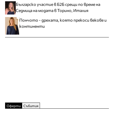
Българско участие в Б2Б срещи по време на
Седмица на модата в Торино, Италия
Пончото - дрехата, която прекоси векове и
континенти
Оферти
Събития