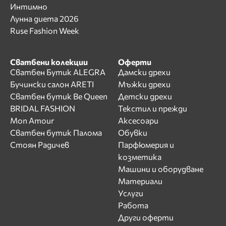
Интимно
Лунна диета 2026
Ruse Fashion Week
Сватбени колекции
Оферти
Сватбен Бутик ALEGRA
Дамски дрехи
Бучински салон ARETI
Мъжки дрехи
Сватбен бутик Be Queen
Детски дрехи
BRIDAL FASHION
Текстил и прежди
Mon Amour
Аксесоари
Сватбен бутик Палома
Обувки
Стоян Радичев
Парфюмерия и
козметика
Машини и оборудване
Материали
Услуги
Работа
Други оферти