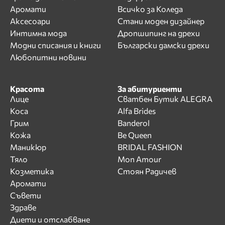
Аромати
Всичко за Коледа
Аксесоари
Стани моден дизайнер
Интимна мода
Дропшипинг на дрехи
Модни списания и книги
Български дамски дрехи
Любопитни новини
Красота
За абитуриенти
Лице
Сватбен Бутик ALEGRA
Коса
Alfa Brides
Грим
Banderol
Кожа
Be Queen
Маникюр
BRIDAL FASHION
Тяло
Mon Amour
Козметика
Стоян Радичев
Аромати
Съвети
Здраве
Диети и отслабване