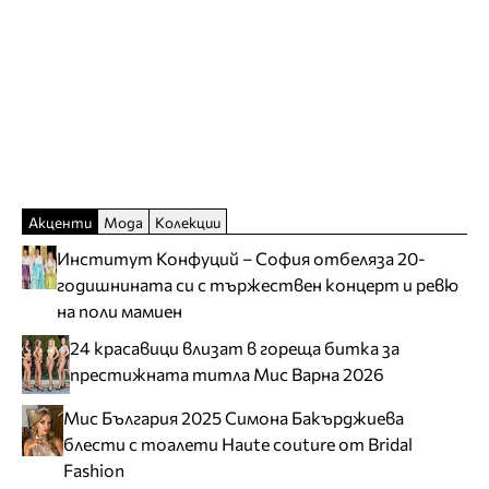
Акценти
Мода
Колекции
Институт Конфуций – София отбеляза 20-
годишнината си с тържествен концерт и ревю
на поли мамиен
24 красавици влизат в гореща битка за
престижната титла Мис Варна 2026
Мис България 2025 Симона Бакърджиева
блести с тоалети Haute couture от Bridal
Fashion