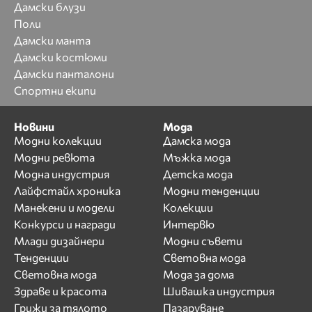
Дамски блузи
Поли
Дамски манта
Дамски костюми
Дамски панталони
Спортни екипи
Новини
Мода
Модни колекции
Дамска мода
Модни ревюта
Мъжка мода
Модна индустрия
Детска мода
Лайфстайл хроника
Модни тенденции
Манекени и модели
Колекции
Конкурси и награди
Интервю
Млади дизайнери
Модни съвети
Тенденции
Световна мода
Световна мода
Мода за дома
Здраве и красота
Шивашка индустрия
Грижи за тялото
Пазаруване