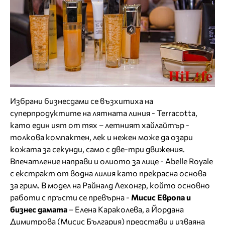
Избрани бизнесдами се възхитиха на
суперпродуктите на лятната линия - Terracotta,
като един ият от тях – летният хайлайтър -
толкова компактен, лек и нежен може да озари
кожата за секунди, само с две-три движения.
Впечатление направи и олиото за лице - Abelle Royale
с екстракт от водна лилия като прекрасна основа
за грим. В модел на Райналд Лехонгр, който основно
работи с пръсти се превърна -
Мисис Европа и
бизнес дамата
– Елена Караколева, а Йордана
Димитрова (Мисис България) представи и изваяна