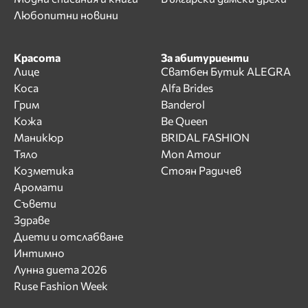
Любопитни новини
Красота
За абитуриенти
Лице
Сватбен Бутик ALEGRA
Коса
Alfa Brides
Грим
Banderol
Кожа
Be Queen
Маникюр
BRIDAL FASHION
Тяло
Mon Amour
Козметика
Стоян Радичев
Аромати
Съвети
Здраве
Диети и отслабване
Интимно
Лунна диета 2026
Ruse Fashion Week