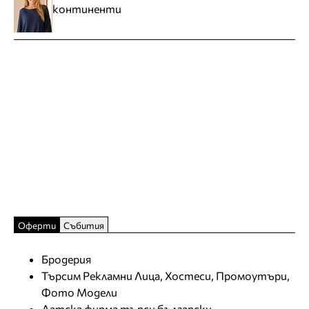
континенти
Оферти
Събития
Бродерия
Търсим Рекламни Лица, Хостеси, Промоутъри,
Фото Модели
Датска фирма търси български