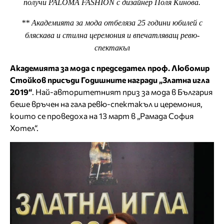
получи PALOMA FASHION с дизайнер Поля Кинова.
** Академията за мода отбеляза 25 години юбилей с
бляскава и стилна церемония и впечатляващ ревю-
спектакъл
Академията за мода с председател проф. Любомир
Стойков присъди Годишните награди „Златна игла
2019“
. Най-авторитетният приз за мода в България
беше връчен на гала ревю-спектакъл и церемония,
които се проведоха на 13 март в „Рамада София
Хотел“.