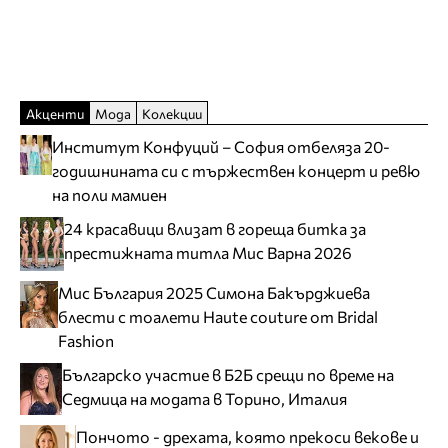
Акценти
Мода
Колекции
Институт Конфуций – София отбеляза 20-
годишнината си с тържествен концерт и ревю
на поли мамиен
24 красавици влизат в гореща битка за
престижната титла Мис Варна 2026
Мис България 2025 Симона Бакърджиева
блести с тоалети Haute couture от Bridal
Fashion
Българско участие в Б2Б срещи по време на
Седмица на модата в Торино, Италия
Пончото - дрехата, която прекоси векове и