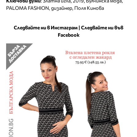
Ключови думи
:
Златна игла
,
2019
,
Булчинска мода
,
PALOMA FASHION
,
дизайнер
,
Поля Кинова
Следвайте ни в Инстаграм
|
Следвайте ни във
Facebook