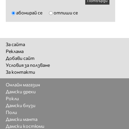
Потвърди
абонирай се
отпиши се
За сайта
Реклама
Добави сайт
Условия за ползване
За контакти
Онлайн магазин
Дамски дрехи
Рокли
Дамски блузи
Поли
Дамски манта
Дамски костюми