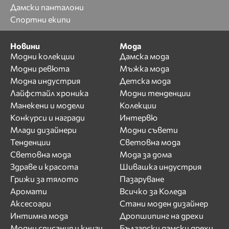
Дамски панталони
Спортни екипи
Новини
Мода
Модни колекции
Дамска мода
Модни ревюта
Мъжка мода
Модна индустрия
Детска мода
Лайфстайл хроника
Модни тенденции
Манекени и модели
Колекции
Конкурси и награди
Интервю
Млади дизайнери
Модни съвети
Тенденции
Световна мода
Световна мода
Мода за дома
Здраве и красота
Шивашка индустрия
Грижи за тялото
Пазаруване
Аромати
Всичко за Коледа
Аксесоари
Стани моден дизайнер
Интимна мода
Дропшипинг на дрехи
Модни списания и книги
Български дамски дрехи