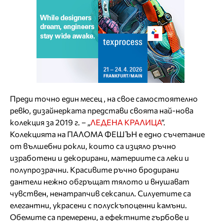
Преди точно един месец , на свое самостоятелно
ревю, дизайнерката представи своята най-нова
колекция за 2019 г. – „
ЛЕДЕНА КРАЛИЦА
“.
Колекцията на ПАЛОМА ФЕШЪН е едно съчетание
от вълшебни рокли, които са изцяло ръчно
изработени и декорирани, материите са леки и
полупрозрачни. Красивите ръчно бродирани
дантели нежно обгръщат тялото и внушават
чувствен, ненатрапчив сексапил. Силуетите са
елегантни, украсени с полускъпоценни камъни.
Обемите са премерени, а ефектните гърбове и