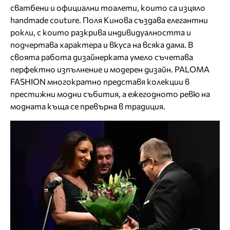
сватбени и официални тоалети, които са изцяло
handmade couture. Поля Кинова създава елегантни
рокли, с които разкрива индивидуалността и
подчертава характера и вкуса на всяка дама. В
своята работа дизайнерката умело съчетава
перфектно изпълнение и модерен дизайн. PALOMA
FASHION многократно представя колекции в
престижни модни събития, а ежегодното ревю на
модната къща се превърна в традиция.