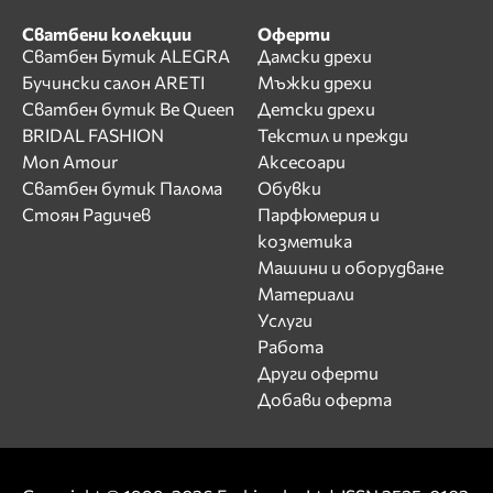
Сватбени колекции
Оферти
Сватбен Бутик ALEGRA
Дамски дрехи
Бучински салон ARETI
Мъжки дрехи
Сватбен бутик Be Queen
Детски дрехи
BRIDAL FASHION
Текстил и прежди
Mon Amour
Аксесоари
Сватбен бутик Палома
Обувки
Стоян Радичев
Парфюмерия и
козметика
Машини и оборудване
Материали
Услуги
Работа
Други оферти
Добави оферта