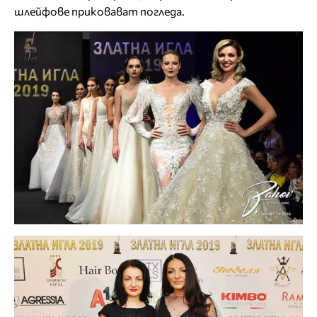
шлейфове приковават погледа.