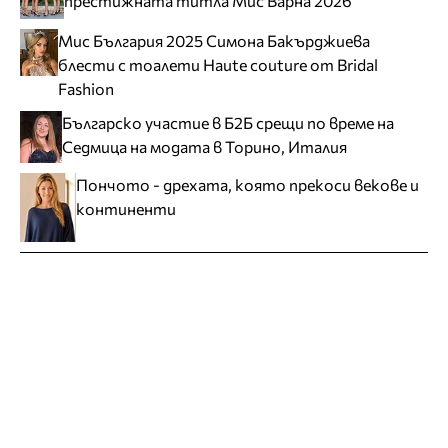
престижната титла Мис Варна 2026
Мис България 2025 Симона Бакърджиева
блести с тоалети Haute couture от Bridal
Fashion
Българско участие в Б2Б срещи по време на
Седмица на модата в Торино, Италия
Пончото - дрехата, която прекоси векове и
континенти