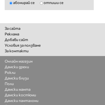
абонирай се
отпиши се
За сайта
Реклама
Добави сайт
Условия за ползване
За контакти
Онлайн магазин
Дамски дрехи
Рокли
Дамски блузи
Поли
Дамски манта
Дамски костюми
Дамски панталони