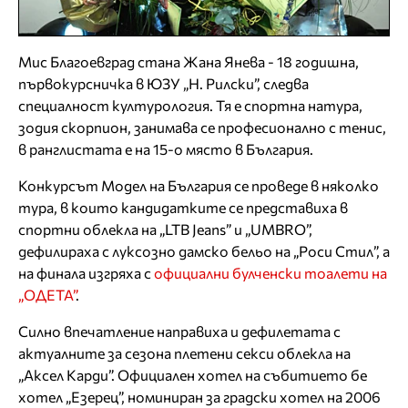
Мис Благоевград стана Жана Янева - 18 годишна,
първокурсничка в ЮЗУ „Н. Рилски”, следва
специалност културология. Тя е спортна натура,
зодия скорпион, занимава се професионално с тенис,
в ранглистата е на 15-о място в България.
Конкурсът Модел на България се проведе в няколко
тура, в които кандидатките се представиха в
спортни облекла на „LTB Jeans” и „UMBRO”,
дефилираха с луксозно дамско бельо на „Роси Стил”, а
на финала изгряха с
официални булченски тоалети на
„ОДЕТА”
.
Силно впечатление направиха и дефилетата с
актуалните за сезона плетени секси облекла на
„Аксел Карди”. Официален хотел на събитието бе
хотел „Езерец”, номиниран за градски хотел на 2006