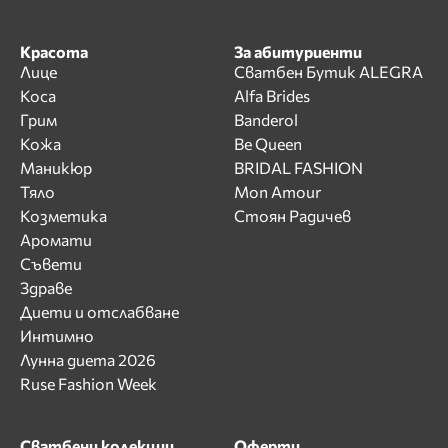
Красота
За абитуриенти
Лице
Сватбен Бутик ALEGRA
Коса
Alfa Brides
Грим
Banderol
Кожа
Be Queen
Маникюр
BRIDAL FASHION
Тяло
Mon Amour
Козметика
Стоян Радичев
Аромати
Съвети
Здраве
Диети и отслабване
Интимно
Лунна диета 2026
Ruse Fashion Week
Сватбени колекции
Оферти