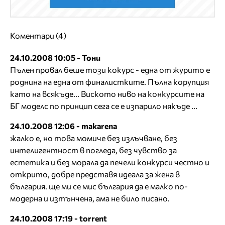
Коментари (4)
24.10.2008 10:05 - Тони
Пълен провал беше този кокурс - една от журито е
роднина на една от финалистките. Пълна корупция
като на всякъде... Виското ниво на конкурсите на
БГ моделс по принцип сега се е изпарило някъде ...
24.10.2008 12:06 - makarena
жалко е, но това момиче без излъчване, без
интелигентност в погледа, без чувство за
естетика и без морала да печели конкурси честно и
открито, добре представя идеала за жена в
българия. ще ми се мис българия да е малко по-
модерна и изтънчена, ама не било писано.
24.10.2008 17:19 - torrent