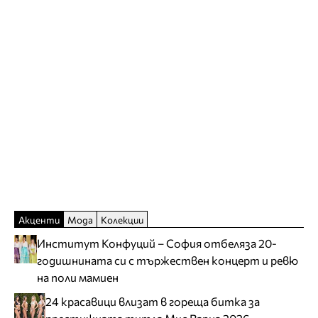
Акценти
Мода
Колекции
Институт Конфуций – София отбеляза 20-
годишнината си с тържествен концерт и ревю
на поли мамиен
24 красавици влизат в гореща битка за