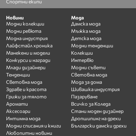
Спортни екипи
Новини
Мода
Модни колекции
Дамска мода
Модни ревюта
Мъжка мода
Модна индустрия
Детска мода
Лайфстайл хроника
Модни тенденции
Манекени и модели
Колекции
Конкурси и награди
Интервю
Млади дизайнери
Модни съвети
Тенденции
Световна мода
Световна мода
Мода за дома
Здраве и красота
Шивашка индустрия
Грижи за тялото
Пазаруване
Аромати
Всичко за Коледа
Аксесоари
Стани моден дизайнер
Интимна мода
Дропшипинг на дрехи
Модни списания и книги
Български дамски дрехи
Любопитни новини