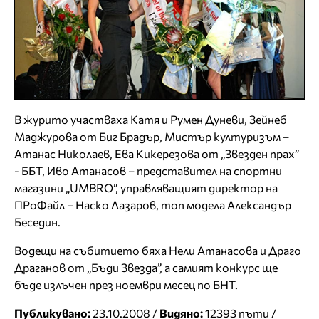
В журито участваха Катя и Румен Дуневи, Зейнеб
Маджурова от Биг Брадър, Мистър културизъм –
Атанас Николаев, Ева Кикерезова от „Звезден прах”
- ББТ, Иво Атанасов – представител на спортни
магазини „UMBRO”, управляващият директор на
ПРоФайл – Наско Лазаров, топ модела Александър
Беседин.
Водещи на събитието бяха Нели Атанасова и Драго
Драганов от „Бъди Звезда”, а самият конкурс ще
бъде излъчен през ноември месец по БНТ.
Публикувано:
23.10.2008 /
Видяно:
12393 пъти /