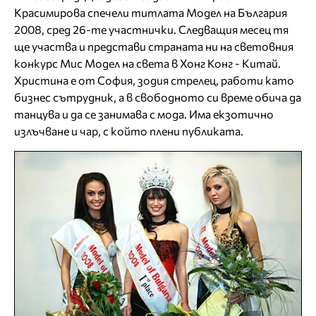
Красимирова спечели титлата Модел на България
2008, сред 26-те участнички. Следващия месец тя
ще участва и представи страната ни на световния
конкурс Мис Модел на света в Хонг Конг - Китай.
Христина е от София, зодия стрелец, работи като
бизнес сътрудник, а в свободното си време обича да
танцува и да се занимава с мода. Има екзотично
излъчване и чар, с който плени публиката.