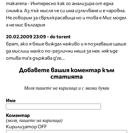
makarena - Интересно как го анализира от една
снимка. Аз пък мисля че си има излъчване и е чаровна.
Не говорим за свръхкрасавица но и това е Мис модел
а не мис България
20.02.2009 23:09 - do torent
брат, ако я беше виждал наживо и я познаваше щеше
да мислиш малко по-различни неша за нея. някъде
отива та'а държава д'ге...
Добавете вашия коментар към
статията
Моля пишете на кирилица и с малки букви
Име
Коментар
(моля, пишете на кирилица)
Кирилизатор
OFF