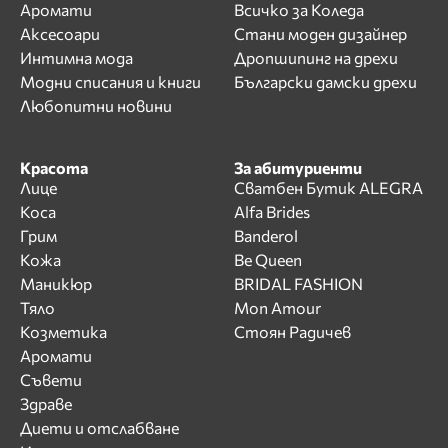
Аромати
Всичко за Коледа
Аксесоари
Стани моден дизайнер
Интимна мода
Дропшипинг на дрехи
Модни списания и книги
Български дамски дрехи
Любопитни новини
Красота
За абитуриенти
Лице
Сватбен Бутик ALEGRA
Коса
Alfa Brides
Грим
Banderol
Кожа
Be Queen
Маникюр
BRIDAL FASHION
Тяло
Mon Amour
Козметика
Стоян Радичев
Аромати
Съвети
Здраве
Диети и отслабване