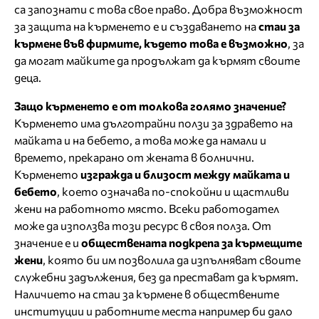
са запознати с това свое право. Добра възможност
за защита на кърменето е и създаването на
стаи за
кърмене във фирмите, където това е възможно
, за
да могат майките да продължат да кърмят своите
деца.
Защо кърменето е от толкова голямо значение?
Кърменето има дълготрайни ползи за здравето на
майката и на бебето, а това може да намали и
времето, прекарано от жената в болнични.
Кърменето
изгражда и близост между майката и
бебето
, което означава по-спокойни и щастливи
жени на работното място. Всеки работодател
може да използва този ресурс в своя полза. От
значение е и
обществената подкрепа за кърмещите
жени
, която би им позволила да изпълняват своите
служебни задължения, без да престават да кърмят.
Наличието на стаи за кърмене в обществените
институции и работните места например би дало