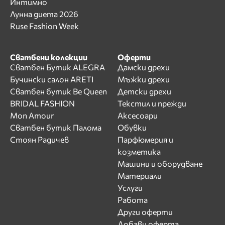
Интимно
Лунна диета 2026
Ruse Fashion Week
Сватбени колекции
Оферти
Сватбен Бутик ALEGRA
Дамски дрехи
Бучински салон ARETI
Мъжки дрехи
Сватбен бутик Be Queen
Детски дрехи
BRIDAL FASHION
Текстил и прежди
Mon Amour
Аксесоари
Сватбен бутик Палома
Обувки
Стоян Радичев
Парфюмерия и
козметика
Машини и оборудване
Материали
Услуги
Работа
Други оферти
Добави оферта