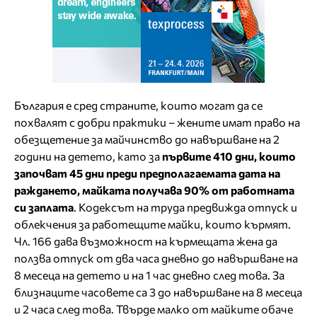
България е сред страните, които могат да се
похвалят с добри практики – жените имат право на
обезщетение за майчинство до навършване на 2
години на детето, като за
първите 410 дни, които
започват 45 дни преди предполагаемата дата на
раждането, майката получава 90% от работната
си заплата
. Кодексът на труда предвижда отпуск и
облекчения за работещите майки, които кърмят.
Чл. 166 дава възможност на кърмещата жена да
ползва отпуск от два часа дневно до навършване на
8 месеца на детето и на 1 час дневно след това. За
близнаците часовете са 3 до навършване на 8 месеца
и 2 часа след това. Твърде малко от майките обаче