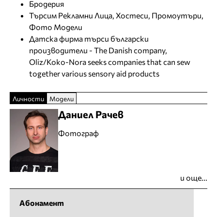
Бродерия
Търсим Рекламни Лица, Хостеси, Промоутъри,
Фото Модели
Датска фирма търси български
производители - The Danish company,
Oliz/Koko-Nora seeks companies that can sew
together various sensory aid products
Личности
Модели
Даниел Рачев
Фотограф
и още...
Абонамент