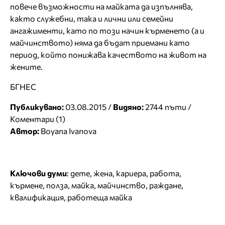
повече възможности на майката да изпълнява,
както служебни, така и лични или семейни
ангажименти, като по този начин кърменето (а и
майчинството) няма да бъдат приемани като
период, който понижава качеството на живот на
жените.
БГНЕС
Публикувано:
03.08.2015 /
Видяно:
2744 пъти /
Коментари (1)
Автор:
Boyana Ivanova
Ключови думи
:
дете
,
жена
,
кариера
,
работа
,
кърмене
,
полза
,
майка
,
майчинство
,
раждане
,
квалификация
,
работеща майка