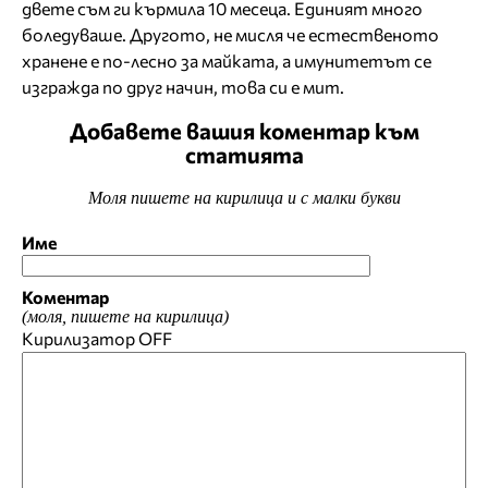
двете съм ги кърмила 10 месеца. Единият много
боледуваше. Другото, не мисля че естественото
хранене е по-лесно за майката, а имунитетът се
изгражда по друг начин, това си е мит.
Добавете вашия коментар към
статията
Моля пишете на кирилица и с малки букви
Име
Коментар
(моля, пишете на кирилица)
Кирилизатор
OFF