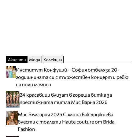
Акценти
Мода
Колекции
Институт Конфуций – София отбеляза 20-
годишнината си с тържествен концерт и ревю
на поли мамиен
24 красавици влизат в гореща битка за
престижната титла Мис Варна 2026
Мис България 2025 Симона Бакърджиева
блести с тоалети Haute couture от Bridal
Fashion