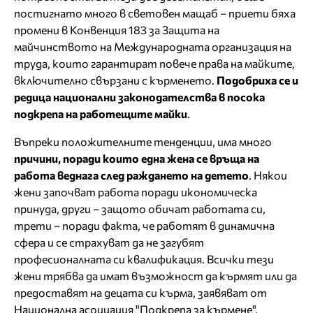
постигнато много в световен мащаб – приети бяха
промени в Конвенция 183 за Защита на
майчинството на Международната организация на
труда, които гарантират повече права на майките,
включително свързани с кърменето.
Подобриха се и
редица национални законодателства в посока
подкрепа на работещите майки
.
Въпреки положителните тенденции, има много
причини, поради които една жена се връща на
работа веднага след раждането на детето
. Някои
жени започват работа поради икономическа
принуда, други – защото обичат работата си,
трети – поради факта, че работят в динамична
сфера и се страхуват да не загубят
професионалната си квалификация. Всички тези
жени трябва да имат възможност да кърмят или да
предоставят на децата си кърма, заявяват от
Национална асоциация "Подкрепа за кърмене".