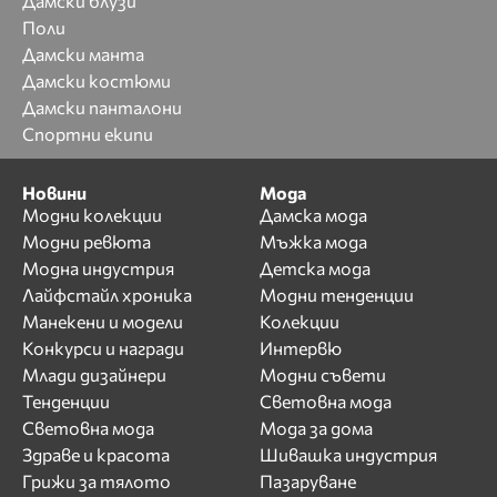
Дамски блузи
Поли
Дамски манта
Дамски костюми
Дамски панталони
Спортни екипи
Новини
Мода
Модни колекции
Дамска мода
Модни ревюта
Мъжка мода
Модна индустрия
Детска мода
Лайфстайл хроника
Модни тенденции
Манекени и модели
Колекции
Конкурси и награди
Интервю
Млади дизайнери
Модни съвети
Тенденции
Световна мода
Световна мода
Мода за дома
Здраве и красота
Шивашка индустрия
Грижи за тялото
Пазаруване