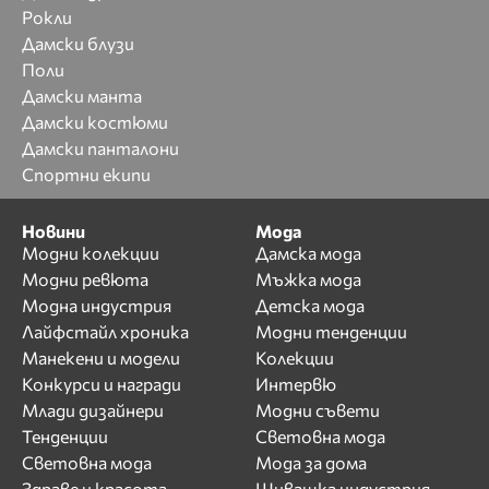
Рокли
Дамски блузи
Поли
Дамски манта
Дамски костюми
Дамски панталони
Спортни екипи
Новини
Мода
Модни колекции
Дамска мода
Модни ревюта
Мъжка мода
Модна индустрия
Детска мода
Лайфстайл хроника
Модни тенденции
Манекени и модели
Колекции
Конкурси и награди
Интервю
Млади дизайнери
Модни съвети
Тенденции
Световна мода
Световна мода
Мода за дома
Здраве и красота
Шивашка индустрия