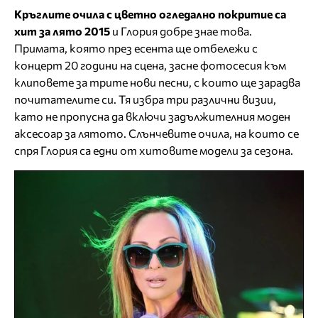
Кръглите очила с цветно огледално покритие са
хит за лято 2015
и Глория добре знае това.
Примата, която през есента ще отбележи с
концерт 20 години на сцена, засне фотосесия към
клиповете за трите нови песни, с които ще зарадва
почитателите си. Тя избра три различни визии,
като не пропусна да включи задължителния моден
аксесоар за лятото. Слънчевите очила, на които се
спря Глория са едни от хитовите модели за сезона.