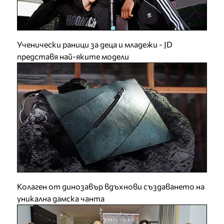
Ученически раници за деца и младежи - JD
представя най-яките модели
Колаген от динозавър вдъхнови създаването на
уникална дамска чанта