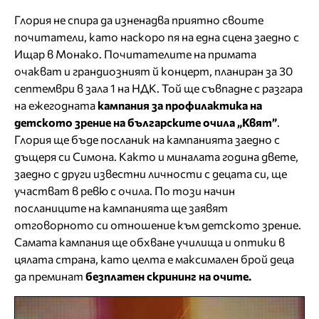
Глория не спира да изненадва приятно своите
почитатели, като наскоро пя на една сцена заедно с
Ищар в Монако. Почитателите на примата
очакват и грандиозният й концерт, планиран за 30
септември в зала 1 на НДК. Той ще съвпадне с разгара
на ежегодната
кампания за профилактика на
детското зрение на българските очила „Квят”
.
Глория ще бъде посланик на кампанията заедно с
дъщеря си Симона. Както и миналата година двете,
заедно с други известни личности с децата си, ще
участват в ревю с очила. По този начин
посланиците на кампанията ще заявят
отговорното си отношение към детското зрение.
Самата кампания ще обхване училища и оптики в
цялата страна, като целта е максимален брой деца
да преминат
безплатен скрининг на очите.