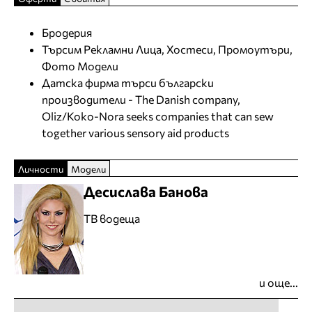
Бродерия
Търсим Рекламни Лица, Хостеси, Промоутъри,
Фото Модели
Датска фирма търси български
производители - The Danish company,
Oliz/Koko-Nora seeks companies that can sew
together various sensory aid products
Личности
Модели
Десислава Банова
ТВ водеща
и още...