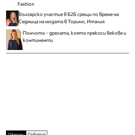
Fashion
Българско участие в Б2Б срещи по време на
Седмица на модата в Торино, Италия
Пончото - дрехата, която прекоси векове и
континенти
Оферти
Събития