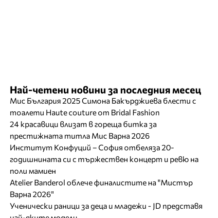
Най-четени новини за последния месец
Мис България 2025 Симона Бакърджиева блести с
тоалети Haute couture от Bridal Fashion
24 красавици влизат в гореща битка за
престижната титла Мис Варна 2026
Институт Конфуций – София отбеляза 20-
годишнината си с тържествен концерт и ревю на
поли мамиен
Atelier Banderol облече финалистите на "Мистър
Варна 2026"
Ученически раници за деца и младежи - JD представя
най-яките модели