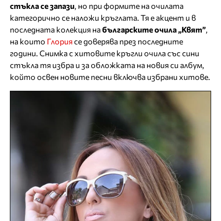
стъкла се запази
, но при формите на очилата
категорично се наложи кръглата. Тя е акцент и в
последната колекция на
българските очила „Квят”
,
на които
Глория
се доверява през последните
години. Снимка с хитовите кръгли очила със сини
стъкла тя избра и за обложката на новия си албум,
който освен новите песни включва избрани хитове.