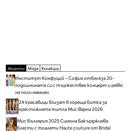
Акценти
Мода
Колекции
Институт Конфуций – София отбеляза 20-
годишнината си с тържествен концерт и ревю
на поли мамиен
24 красавици влизат в гореща битка за
престижната титла Мис Варна 2026
Мис България 2025 Симона Бакърджиева
блести с тоалети Haute couture от Bridal