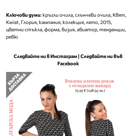
Ключови думи
:
кръгли очила
,
слънчеви очила
,
Квят
,
Kwiat
,
Глория
,
кампания
,
колекция
,
лято
,
2015
,
цветни стъкла
,
форма
,
визия
,
авиатор
,
тенденции
,
ревю
Следвайте ни в Инстаграм
|
Следвайте ни във
Facebook