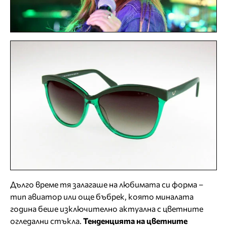
Дълго време тя залагаше на любимата си форма –
тип авиатор или още бъбрек, която миналата
година беше изключително актуална с цветните
огледални стъкла.
Тенденцията на цветните