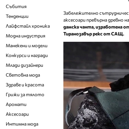
Събития
Забележително сътрудничест
Тенденции
аксесоари превърна древно 
Лайфстайл хроника
дамска чанта, изработена о
Тиранозавър рекс от САЩ.
Модна индустрия
Манекени и модели
Конкурси и награди
Млади дизайнери
Световна мода
Здраве и красота
Грижи за тялото
Аромати
Аксесоари
Интимна мода