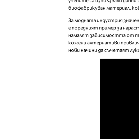
учените са използвали данни
биофабрикуван материал, кой
За модната индустрия значен
е поредният пример за нара
намалят зависимостта от т
кожени алтернативи привлич
нови начини да съчетаят лук