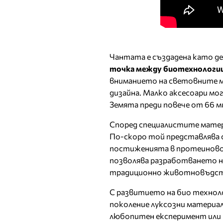
Чантата е създадена като д
точка между биотехнологии
вниманието на световните м
дизайна. Малко аксесоари мог
Земята преди повече от 66 м
Според специалистите матери
По-скоро той представлява 
постиженията в протеиново
позволява разработването н
традиционно животновъдст
С развитието на био технол
поколение луксозни материал
любопитен експеримент или 