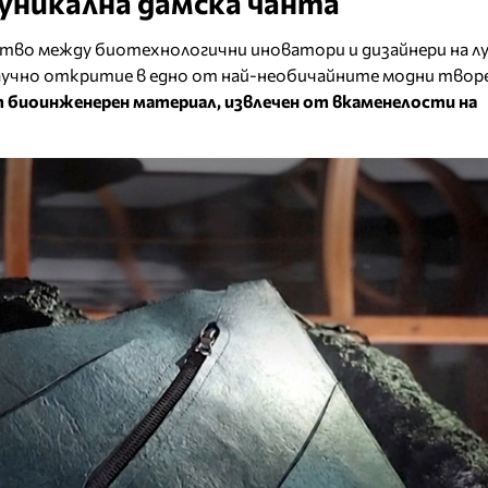
уникална дамска чанта
во между биотехнологични иноватори и дизайнери на л
научно откритие в едно от най-необичайните модни твор
т биоинженерен материал, извлечен от вкаменелости на