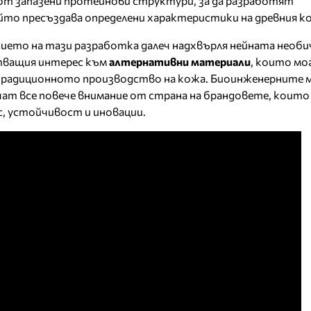
 от запазени протеинови структури, за да разработят
то пресъздава определени характеристики на древния ко
ието на тази разработка далеч надхвърля нейната необи
стващия интерес към
алтернативни материали
, които мо
радиционното производство на кожа. Биоинженерните 
ат все повече внимание от страна на брандовете, коит
с, устойчивост и иновации.