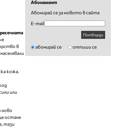
Абонамент
Абонирай се за новото в сайта
E-mail
ресечната
Потвърди
че
орство в
абонирай се
отпиши се
 населявали
ка кожа.
ход
сили или
 ново
ще остане
, тази