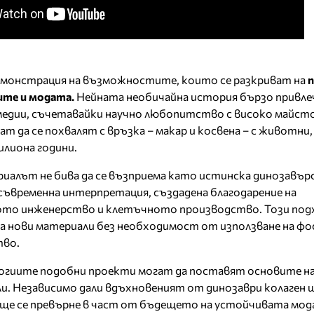
емонстрация на възможностите, които се разкриват на
п
те и модата.
Нейната необичайна история бързо привле
едии, съчетавайки научно любопитство с високо майст
ат да се похвалят с връзка – макар и косвена – с животни,
илиона години.
алът не бива да се възприема като истинска динозавърс
съвременна интерпретация, създадена благодарение на
то инженерство и клетъчното производство. Този под
а нови материали без необходимост от използване на фо
во.
огиите подобни проекти могат да поставят основите на
и. Независимо дали вдъхновеният от динозаври колаген 
ще се превърне в част от бъдещето на устойчивата мода