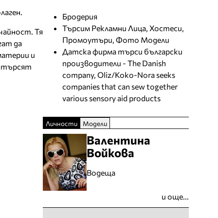
лаген.
Бродерия
Търсим Рекламни Лица, Хостеси,
чайност. Тя
Промоутъри, Фото Модели
гат да
Датска фирма търси български
материи и
производители - The Danish
о търсят
company, Oliz/Koko-Nora seeks
companies that can sew together
various sensory aid products
Личности
Модели
Валентина
Войкова
Водеща
и още...