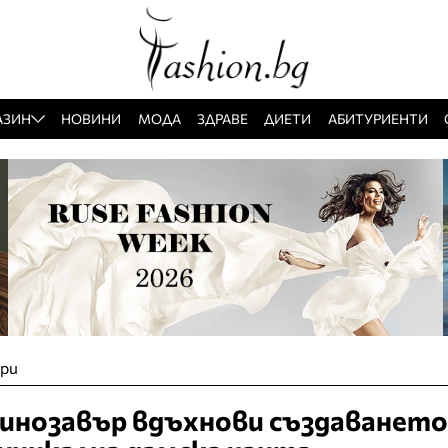
АЗИН
НОВИНИ
МОДА
ЗДРАВЕ
ДИЕТИ
АБИТУРИЕНТИ
ари
динозавър вдъхнови създаването