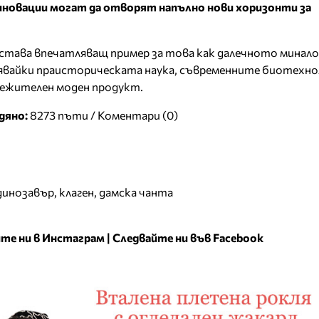
иновации могат да отворят напълно нови хоризонти за
остава впечатляващ пример за това как далечното минало
вайки праисторическата наука, съвременните биотехно
ележителен моден продукт.
дяно:
8273 пъти /
Коментари (0)
динозавър
,
клаген
,
дамска чанта
те ни в Инстаграм
|
Следвайте ни във Facebook