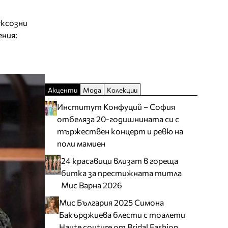
уксозни
ения:
Акценти
Мода
Колекции
Институт Конфуций – София
отбеляза 20-годишнината си с
тържествен концерт и ревю на
поли мамиен
24 красавици влизат в гореща
битка за престижната титла
Мис Варна 2026
Мис България 2025 Симона
Бакърджиева блести с тоалети
Haute couture от Bridal Fashion