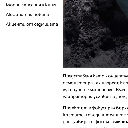
Модни списания и книги
Любопитни новини
Акценти от седмицата
Представена като концепту
демонстрира как напредъкът
луксозните материали. Вмес
лабораторни условия, използ
Проектът е фокусиран върху
костите и съединителните тъ
динозавърски фосили,
самата