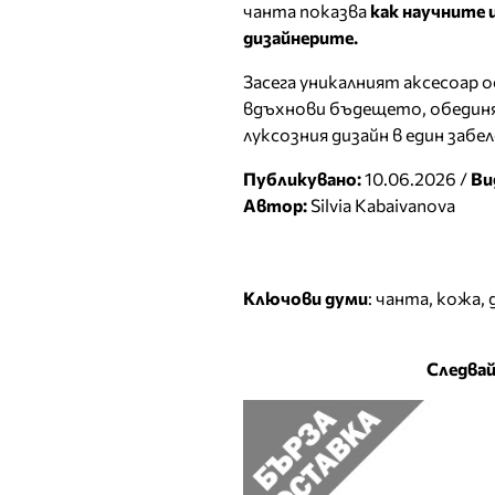
чанта показва
как научните 
дизайнерите.
Засега уникалният аксесоар 
вдъхнови бъдещето, обединя
луксозния дизайн в един заб
Публикувано:
10.06.2026 /
Ви
Автор:
Silvia Kabaivanova
Ключови думи
:
чанта
,
кожа
,
Следвай