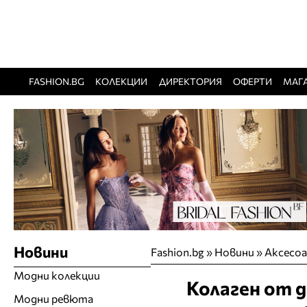
FASHION.BG
КОЛЕКЦИИ
ДИРЕКТОРИЯ
ОФЕРТИ
МАГ
Новини
Fashion.bg
»
Новини
»
Аксесо
Модни колекции
Колаген от 
Модни ревюта