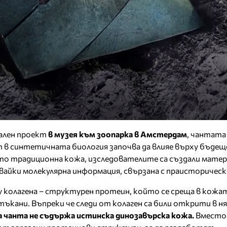
ален проект
в музея към зоопарка в Амстердам
, чантата
 в синтетичната биология започва да влияе върху бъдещ
то традиционна кожа, изследователите са създали матер
вайки молекулярна информация, свързана с праисторическ
 колагена – структурен протеин, който се среща в кожа
кани. Въпреки че следи от колаген са били открити в н
 чанта не съдържа истинска динозавърска кожа.
Вместо