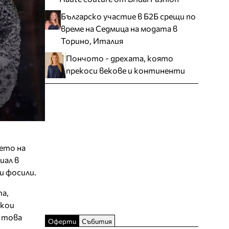
Българско участие в Б2Б срещи по
време на Седмица на модата в
Торино, Италия
Пончото - дрехата, която
прекоси векове и континенти
ето на
иал в
и фосили.
та,
якои
 това
Оферти
Събития