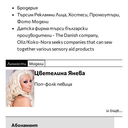
Бродерия
Търсим Рекламни Лица, Хостеси, Промоутъри,
Фото Модели
Датска фирма търси български
производители - The Danish company,
Oliz/Koko-Nora seeks companies that can sew
together various sensory aid products
Личности
Модели
Цветелина Янева
Поп-фолк певица
и още...
Абонамент