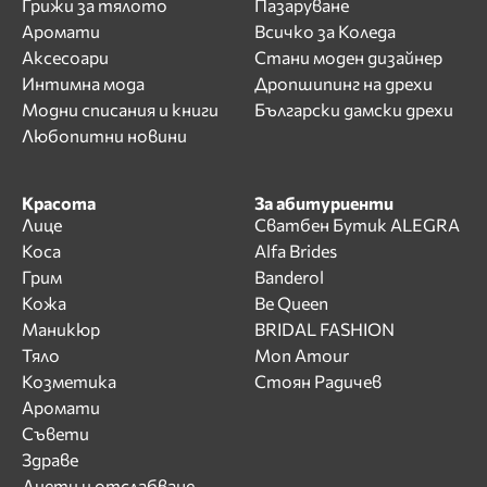
Грижи за тялото
Пазаруване
Аромати
Всичко за Коледа
Аксесоари
Стани моден дизайнер
Интимна мода
Дропшипинг на дрехи
Модни списания и книги
Български дамски дрехи
Любопитни новини
Красота
За абитуриенти
Лице
Сватбен Бутик ALEGRA
Коса
Alfa Brides
Грим
Banderol
Кожа
Be Queen
Маникюр
BRIDAL FASHION
Тяло
Mon Amour
Козметика
Стоян Радичев
Аромати
Съвети
Здраве
Диети и отслабване