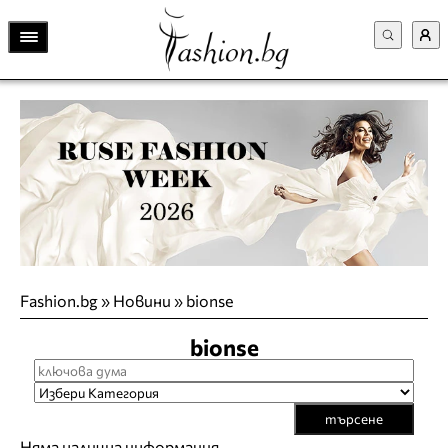
Fashion.bg
»
Новини
»
bionse
bionse
търсене
Няма налична информация