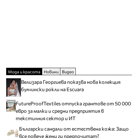
Мода и красота
Новини
Видео
Велизара Георгиева показва нова колекция
булчински рокли на Escuara
FutureProofTextiles отпуска грантове от 50 000
евро за малки и средни предприятия в
текстилния сектор и ИТ
Български сандали от естествена кожа: Защо
все повече жени ги предпочитат?