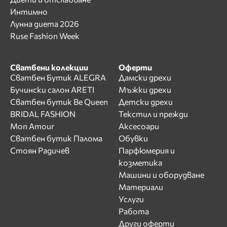
Интимно
Лунна диета 2026
Ruse Fashion Week
Сватбени колекции
Оферти
Сватбен Бутик ALEGRA
Дамски дрехи
Бучински салон ARETI
Мъжки дрехи
Сватбен бутик Be Queen
Детски дрехи
BRIDAL FASHION
Текстил и прежди
Mon Amour
Аксесоари
Сватбен бутик Палома
Обувки
Стоян Радичев
Парфюмерия и
козметика
Машини и оборудване
Материали
Услуги
Работа
Други оферти