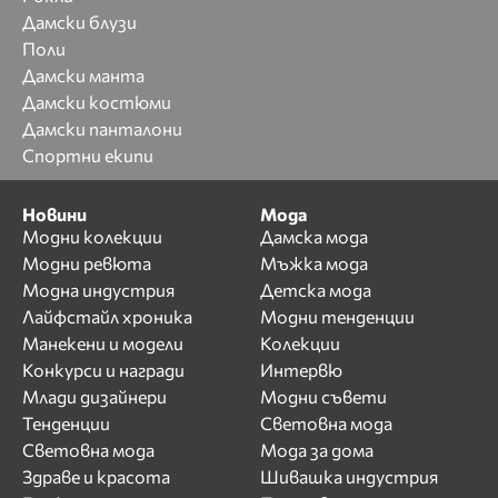
Дамски блузи
Поли
Дамски манта
Дамски костюми
Дамски панталони
Спортни екипи
Новини
Мода
Модни колекции
Дамска мода
Модни ревюта
Мъжка мода
Модна индустрия
Детска мода
Лайфстайл хроника
Модни тенденции
Манекени и модели
Колекции
Конкурси и награди
Интервю
Млади дизайнери
Модни съвети
Тенденции
Световна мода
Световна мода
Мода за дома
Здраве и красота
Шивашка индустрия