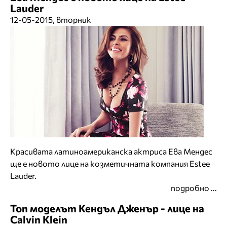
Lauder
12-05-2015, вторник
Красивата латиноамериканска актриса Ева Мендес
ще е новото лице на козметичната компания Estee
Lauder.
подробно ...
Топ моделът Кендъл Дженър - лице на
Calvin Klein