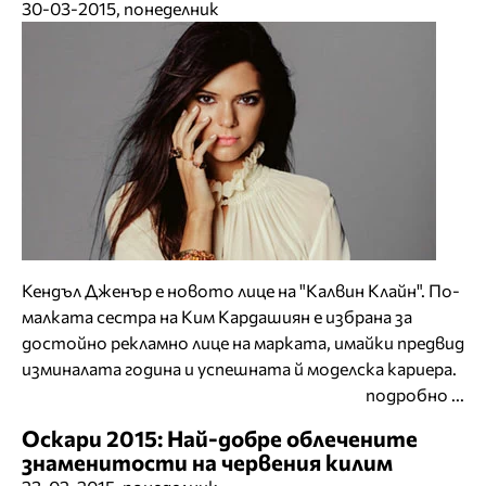
30-03-2015, понеделник
Кендъл Дженър е новото лице на "Калвин Клайн". По-
малката сестра на Ким Кардашиян е избрана за
достойно рекламно лице на марката, имайки предвид
изминалата година и успешната й моделска кариера.
подробно ...
Оскари 2015: Най-добре облечените
знаменитости на червения килим