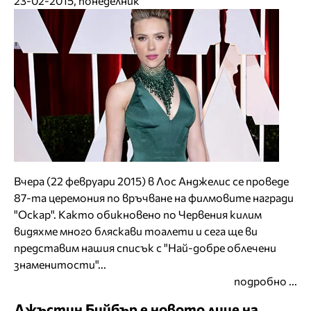
23-02-2015, понеделник
Вчера (22 февруари 2015) в Лос Анджелис се проведе
87-та церемония по връчване на филмовите награди
"Оскар". Както обикновено по Червения килим
видяхме много бляскави тоалети и сега ще ви
представим нашия списък с "Най-добре облечени
знаменитости"...
подробно ...
Джъстин Бийбър е новото лице на