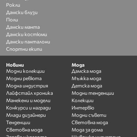
Рокли
Дамски блузи
Поли
Дамски манта
Дамски костюми
Дамски панталони
Спортни екипи
Новини
Мода
Модни колекции
Дамска мода
Модни ревюта
Мъжка мода
Модна индустрия
Детска мода
Лайфстайл хроника
Модни тенденции
Манекени и модели
Колекции
Конкурси и награди
Интервю
Млади дизайнери
Модни съвети
Тенденции
Световна мода
Световна мода
Мода за дома
Здраве и красота
Шивашка индустрия