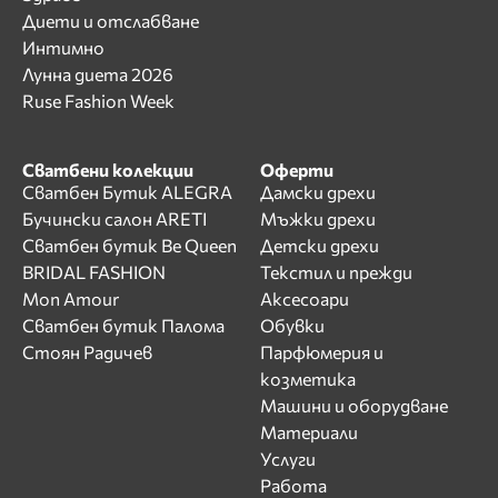
Диети и отслабване
Интимно
Лунна диета 2026
Ruse Fashion Week
Сватбени колекции
Оферти
Сватбен Бутик ALEGRA
Дамски дрехи
Бучински салон ARETI
Мъжки дрехи
Сватбен бутик Be Queen
Детски дрехи
BRIDAL FASHION
Текстил и прежди
Mon Amour
Аксесоари
Сватбен бутик Палома
Обувки
Стоян Радичев
Парфюмерия и
козметика
Машини и оборудване
Материали
Услуги
Работа