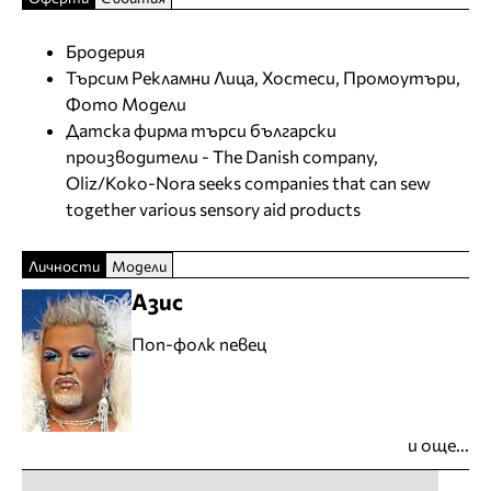
Бродерия
Търсим Рекламни Лица, Хостеси, Промоутъри,
Фото Модели
Датска фирма търси български
производители - The Danish company,
Oliz/Koko-Nora seeks companies that can sew
together various sensory aid products
Личности
Модели
Азис
Поп-фолк певец
и още...