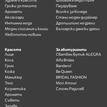
Грижи за тялото
Пазаруване
Аромати
Всичко за Коледа
Аксесоари
Стани моден дизайнер
Интимна мода
Дропшипинг на дрехи
Модни списания и книги
Български дамски дрехи
Любопитни новини
Красота
За абитуриенти
Лице
Сватбен Бутик ALEGRA
Коса
Alfa Brides
Грим
Banderol
Кожа
Be Queen
Маникюр
BRIDAL FASHION
Тяло
Mon Amour
Козметика
Стоян Радичев
Аромати
Съвети
Здраве