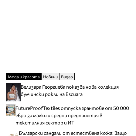
Мода и красота
Новини
Видео
Велизара Георгиева показва нова колекция
булчински рокли на Escuara
FutureProofTextiles отпуска грантове от 50 000
евро за малки и средни предприятия в
текстилния сектор и ИТ
Български сандали от естествена кожа: Защо