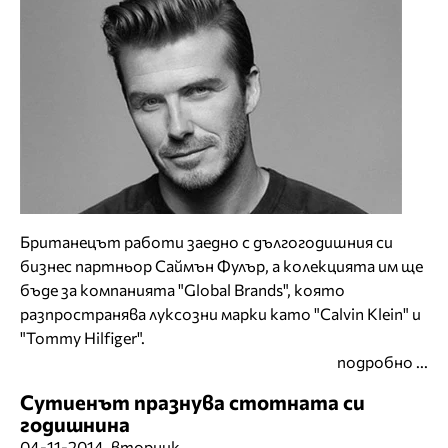
Британецът работи заедно с дългогодишния си
бизнес партньор Саймън Фулър, а колекцията им ще
бъде за компанията "Global Brands", която
разпространява луксозни марки като "Calvin Klein" и
"Tommy Hilfiger".
подробно ...
Сутиенът празнува стотната си
годишнина
04-11-2014, вторник