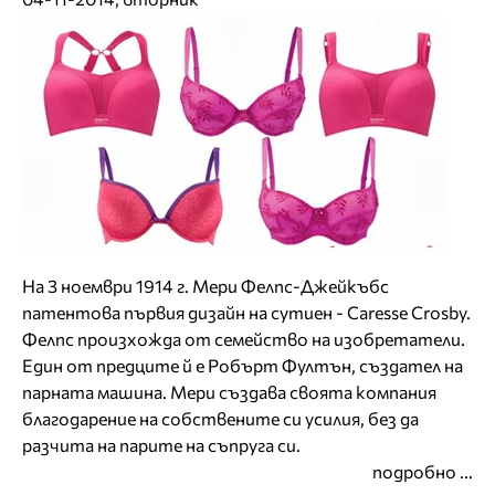
На 3 ноември 1914 г. Мери Фелпс-Джейкъбс
патентова първия дизайн на сутиен - Caresse Crosby.
Фелпс произхожда от семейство на изобретатели.
Един от предците й е Робърт Фултън, създател на
парната машина. Мери създава своята компания
благодарение на собствените си усилия, без да
разчита на парите на съпруга си.
подробно ...