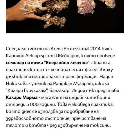
Специални гости на Arena Professional 2014 бяха
Каролин Лекюрър от Швейцария, която проведе
семинар на тема "Енергийно лечение"
с кратка
практическа част - лечебна сесия с фокус върху
дълбоката емоционална трансформация. Надин
Николова - ученик на Ранджан Муларат, школа
"Калари Гурукалам", Бангалор, Индия пък представи
Калари Марма
- масажът на индийските воини
отпреди 5 000 години. Това е аюрведа практика,
която днес се използва за подобряване на
здравословното състояние, пречистване на
тялото и кръвта чрез изхвърляне на токсини,