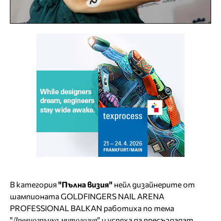
В категория
"Пълна визия"
нейл дизайнерите от
шампионата GOLDFINGERS NAIL ARENA
PROFESSIONAL BALKAN работиха по тема
"
" и успяха да пресъздадат
Древногръцка митология