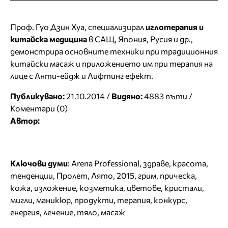
Проф. Гуо Дзин Хуа, специализирал
иглотерапия и
китайска медицина
в САЩ, Япония, Русия и др.,
демонстрира основните техники при традиционния
китайски масаж и приложението им при терапия на
лице с Анти-ейдж и Лифтинг ефект.
Публикувано:
21.10.2014 /
Видяно:
4883 пъти /
Коментари (0)
Автор:
Ключови думи
:
Arena Professional
,
здраве
,
красота
,
тенденции
,
Пролет
,
Лято
,
2015
,
грим
,
прическа
,
кожа
,
изложение
,
козметика
,
цветове
,
кристали
,
мигли
,
маникюр
,
продукти
,
терапия
,
конкурс
,
енергия
,
лечение
,
тяло
,
масаж