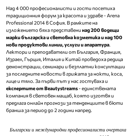
Над 4 000 професионалисти и гости посетиха
традиционния форум за красота и здраве - Arena
Professional 2014 в София. В рамките на
изложението бяха представени
над 200 водещи
марки българска и световна козметика и над 100
нови продуктови линии, услуги и апаратура
.
Лектори и преподаватели от България, Франция,
Израел, Гърция, Италия и Китай проведоха редица
демонстрации, семинари и безплатни консултации
за последните новости в грижата за нокти, коса,
лице и тяло. За първи път у нас гостуваха и
експертите от Beautystreams
- единствената
компания в световен мащаб, която изготвя и
предлага онлайн прогнози за тенденциите в бюти
бранша за период до 2 години напред.
Български и международни професионалисти очертаха