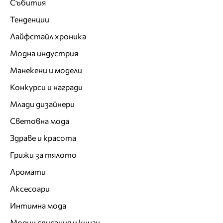
Събития
Тенденции
Лайфстайл хроника
Модна индустрия
Манекени и модели
Конкурси и награди
Млади дизайнери
Световна мода
Здраве и красота
Грижи за тялото
Аромати
Аксесоари
Интимна мода
Модни списания и книги