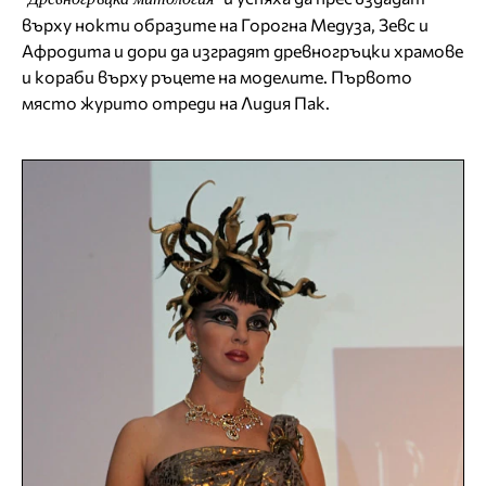
върху нокти образите на Горогна Медуза, Зевс и
Афродита и дори да изградят древногръцки храмове
и кораби върху ръцете на моделите. Първото
място журито отреди на Лидия Пак.