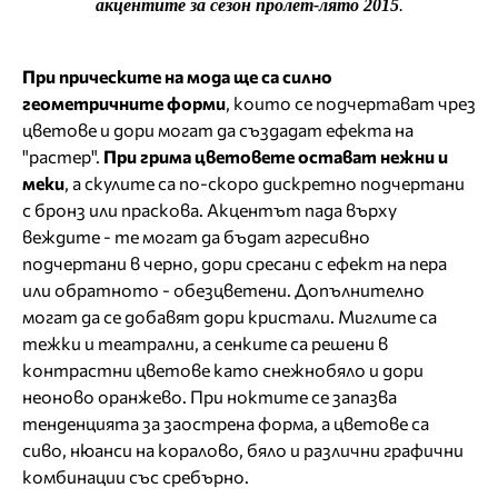
акцентите за сезон пролет-лято 2015
.
При прическите на мода ще са силно
геометричните форми
, които се подчертават чрез
цветове и дори могат да създадат ефекта на
"растер".
При грима цветовете остават нежни и
меки
, а скулите са по-скоро дискретно подчертани
с бронз или праскова. Акцентът пада върху
веждите - те могат да бъдат агресивно
подчертани в черно, дори сресани с ефект на пера
или обратното - обезцветени. Допълнително
могат да се добавят дори кристали. Миглите са
тежки и театрални, а сенките са решени в
контрастни цветове като снежнобяло и дори
неоново оранжево. При ноктите се запазва
тенденцията за заострена форма, а цветове са
сиво, нюанси на коралово, бяло и различни графични
комбинации със сребърно.