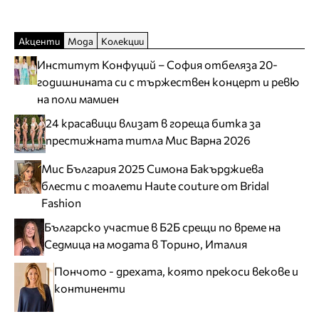
Акценти
Мода
Колекции
Институт Конфуций – София отбеляза 20-
годишнината си с тържествен концерт и ревю
на поли мамиен
24 красавици влизат в гореща битка за
престижната титла Мис Варна 2026
Мис България 2025 Симона Бакърджиева
блести с тоалети Haute couture от Bridal
Fashion
Българско участие в Б2Б срещи по време на
Седмица на модата в Торино, Италия
Пончото - дрехата, която прекоси векове и
континенти