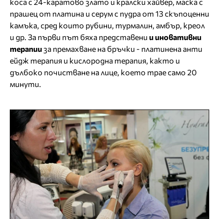
коса с 24-каратово злато и кралски хайвер, маска с
прашец от платина и серум с пудра от 13 скъпоценни
камъка, сред които рубини, турмалин, амбър, креол
и др. За първи път бяха представени
и иновативни
терапии
за премахване на бръчки - платинена анти
ейдж терапия и кислородна терапия, както и
дълбоко почистване на лице, което трае само 20
минути.