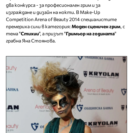
два конкурса - за професионален грим и за
изграждане и дизайн на нокти. В Make-Up
Competition Arena of Beauty 2014 специалистите
премериха сили в категория:
Моден сценичен грим
, с
тема "
Стихии
", а призът "
Гримьор на годината
"
грабна Яна Стоянова.