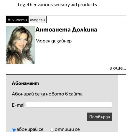
together various sensory aid products
Личности
Модели
Антоанета Долкина
Моден дизайнер
и още...
Абонамент
Абонирай се за новото в сайта
E-mail
Потвърди
абонирай се
отпиши се