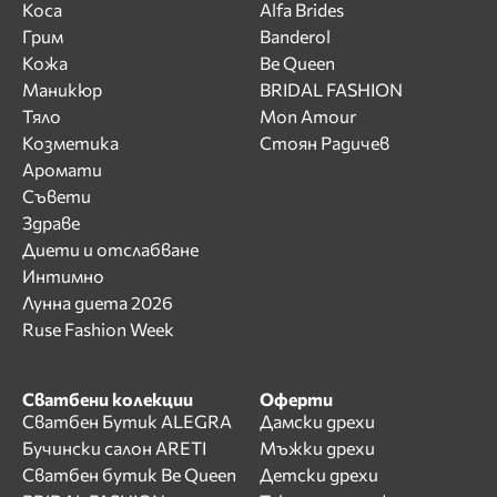
Коса
Alfa Brides
Грим
Banderol
Кожа
Be Queen
Маникюр
BRIDAL FASHION
Тяло
Mon Amour
Козметика
Стоян Радичев
Аромати
Съвети
Здраве
Диети и отслабване
Интимно
Лунна диета 2026
Ruse Fashion Week
Сватбени колекции
Оферти
Сватбен Бутик ALEGRA
Дамски дрехи
Бучински салон ARETI
Мъжки дрехи
Сватбен бутик Be Queen
Детски дрехи