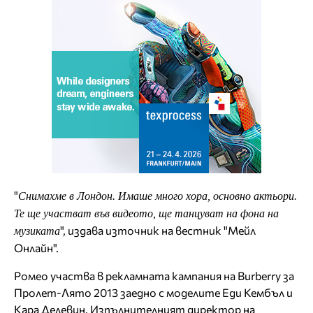
"
Снимахме в Лондон. Имаше много хора, основно актьори.
Те ще участват във видеото, ще танцуват на фона на
", издава източник на вестник "Мейл
музиката
Онлайн".
Ромео участва в рекламната кампания на Burberry за
Пролет-Лято 2013 заедно с моделите Еди Кембъл и
Кара Делевин. Изпълнителният директор на