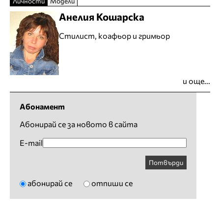
Личности
Модели
Анелия Кошарска
Стилист, коафьор и гримьор
и още...
Абонамент
Абонирай се за новото в сайта
E-mail
Потвърди
абонирай се
отпиши се