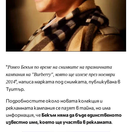
"
Ромео Бекъм по време на снимките на празничната
кампания на "Burberry", която ще излезе през ноември
", написа марката под снимката, публикувана в
2014
Туитър.
Подробностите около новата колекция и
рекламната кампания се пазят в тайна, но има
информация, че
Бекъм няма да бъде единственото
известно име, което ще участва в рекламата
.