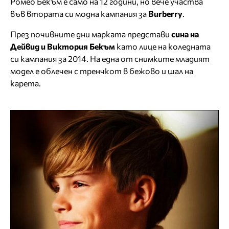
Ромео Бекъм е само на 12 години, но вече участва
във втората си модна кампания за
Burberry
.
През почивните дни марката представи
сина на
Дейвид и Виктория Бекъм
като лице на коледната
си кампания за 2014. На една от снимките младият
модел е облечен с тренчкот в бежово и шал на
карета.