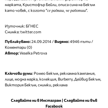
марката, Кристофър Бейли, описа сина на Бекъм
като човек, с когото "
".
се радваш, че работиш
Източник: БГНЕС
Снимка: twitter.com
Публикувано:
24.09.2014 /
Видяно:
4946 пъти /
Коментари (0)
Автор:
Veselka Petrova
Ключови думи
:
Ромео Бекъм
,
рекламна кампания
,
лице
,
модна марка
,
колекция
,
Burberry
,
Дейвид Бекъм
,
Виктория Бекъм
,
снимки
,
реклама
Следвайте ни в Инстаграм
|
Следвайте ни във
Facebook