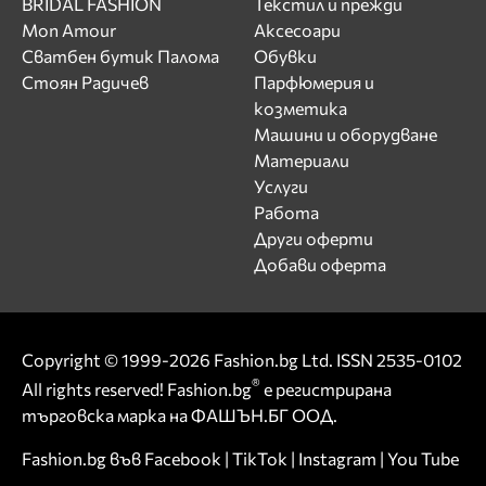
BRIDAL FASHION
Текстил и прежди
Mon Amour
Аксесоари
Сватбен бутик Палома
Обувки
Стоян Радичев
Парфюмерия и
козметика
Машини и оборудване
Материали
Услуги
Работа
Други оферти
Добави оферта
Copyright © 1999-2026 Fashion.bg Ltd. ISSN 2535-0102
®
All rights reserved! Fashion.bg
е регистрирана
търговска марка на ФАШЪН.БГ ООД.
Fashion.bg във
Facebook
|
TikTok
|
Instagram
|
You Tube