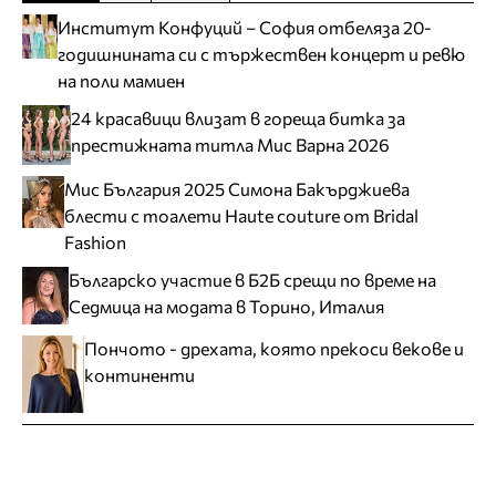
Институт Конфуций – София отбеляза 20-
годишнината си с тържествен концерт и ревю
на поли мамиен
24 красавици влизат в гореща битка за
престижната титла Мис Варна 2026
Мис България 2025 Симона Бакърджиева
блести с тоалети Haute couture от Bridal
Fashion
Българско участие в Б2Б срещи по време на
Седмица на модата в Торино, Италия
Пончото - дрехата, която прекоси векове и
континенти