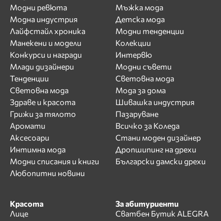
Модни ревюта
Мъжка мода
Модна индустрия
Детска мода
Лайфстайл хроника
Модни тенденции
Манекени и модели
Колекции
Конкурси и награди
Интервю
Млади дизайнери
Модни съвети
Тенденции
Световна мода
Световна мода
Мода за дома
Здраве и красота
Шивашка индустрия
Грижи за тялото
Пазаруване
Аромати
Всичко за Коледа
Аксесоари
Стани моден дизайнер
Интимна мода
Дропшипинг на дрехи
Модни списания и книги
Български дамски дрехи
Любопитни новини
Красота
За абитуриенти
Лице
Сватбен Бутик ALEGRA