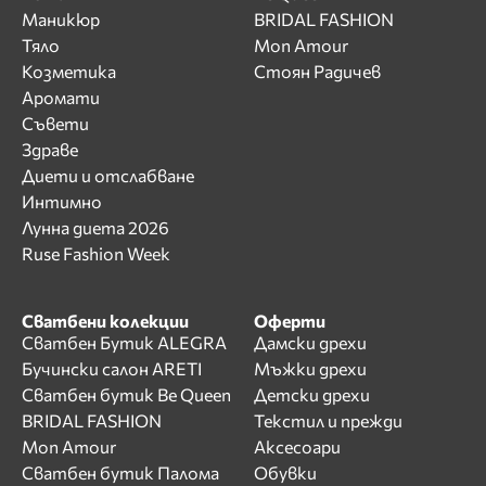
Маникюр
BRIDAL FASHION
Тяло
Mon Amour
Козметика
Стоян Радичев
Аромати
Съвети
Здраве
Диети и отслабване
Интимно
Лунна диета 2026
Ruse Fashion Week
Сватбени колекции
Оферти
Сватбен Бутик ALEGRA
Дамски дрехи
Бучински салон ARETI
Мъжки дрехи
Сватбен бутик Be Queen
Детски дрехи
BRIDAL FASHION
Текстил и прежди
Mon Amour
Аксесоари
Сватбен бутик Палома
Обувки