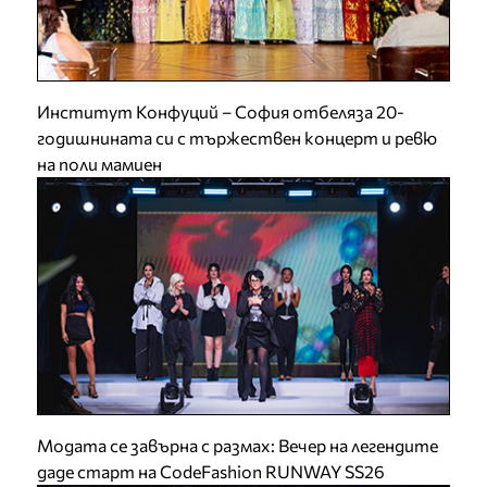
Институт Конфуций – София отбеляза 20-
годишнината си с тържествен концерт и ревю
на поли мамиен
Модата се завърна с размах: Вечер на легендите
даде старт на CodeFashion RUNWAY SS26