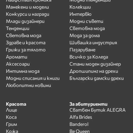
Манекени и модели
Колекции
Конкурси и награди
Интервю
Млади дизайнери
Модни съвети
Тенденции
Световна мода
Световна мода
Мода за дома
Здраве и красота
Шивашка индустрия
Грижи за тялото
Пазаруване
Аромати
Всичко за Коледа
Аксесоари
Стани моден дизайнер
Интимна мода
Дропшипинг на дрехи
Модни списания и книги
Български дамски дрехи
Любопитни новини
Красота
За абитуриенти
Лице
Сватбен Бутик ALEGRA
Коса
Alfa Brides
Грим
Banderol
Кожа
Be Queen