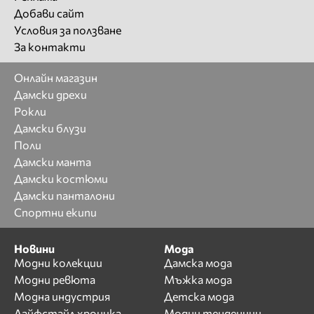
Добави сайт
Условия за ползване
За контакти
Онлайн магазин
Дамски дрехи
Рокли
Дамски блузи
Поли
Дамски манта
Дамски костюми
Дамски панталони
Спортни екипи
Новини
Мода
Модни колекции
Дамска мода
Модни ревюта
Мъжка мода
Модна индустрия
Детска мода
Лайфстайл хроника
Модни тенденции