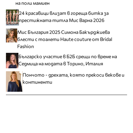
на поли мамиен
24 красавици влизат в гореща битка за
престижната титла Мис Варна 2026
Мис България 2025 Симона Бакърджиева
блести с тоалети Haute couture от Bridal
Fashion
Българско участие в Б2Б срещи по време на
Седмица на модата в Торино, Италия
Пончото - дрехата, която прекоси векове и
континенти