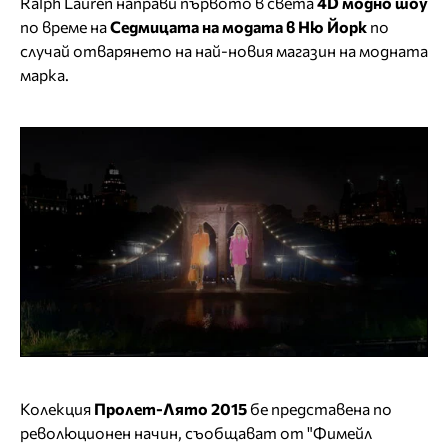
Ralph Lauren направи първото в света
4D модно шоу
по време на
Седмицата на модата в Ню Йорк
по
случай отварянето на най-новия магазин на модната
марка.
Колекция
Пролет-Лято 2015
бе представена по
революционен начин, съобщават от "Фимейл