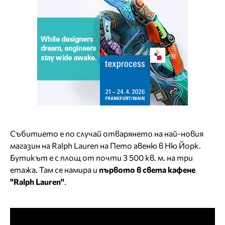
Събитието е по случай отварянето на най-новия
магазин на Ralph Lauren на Пето авеню в Ню Йорк.
Бутикът е с площ от почти 3 500 кв. м. на три
етажа. Там се намира и
първото в света кафене
"Ralph Lauren"
.