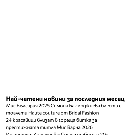
Най-четени новини за последния месец
Мис България 2025 Симона Бакърджиева блести с
тоалети Haute couture от Bridal Fashion
24 красавици влизат в гореща битка за
престижната титла Мис Варна 2026
Институт Конфуций – София отбеляза 20-