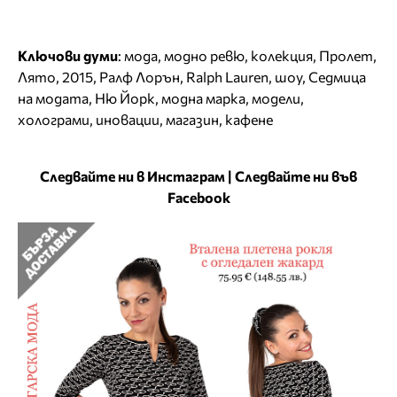
Ключови думи
:
мода
,
модно ревю
,
колекция
,
Пролет
,
Лято
,
2015
,
Ралф Лорън
,
Ralph Lauren
,
шоу
,
Седмица
на модата
,
Ню Йорк
,
модна марка
,
модели
,
холограми
,
иновации
,
магазин
,
кафене
Следвайте ни в Инстаграм
|
Следвайте ни във
Facebook