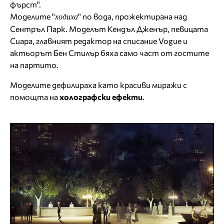
фърст".
Моделите "
" по вода, прожектирана над
ходиха
Сентръл Парк. Моделът Кендъл Дженър, певицата
Сиара, главният редактор на списание Vogue и
актьорът Бен Стилър бяха само част от гостите
на партито.
Моделите дефилираха като красиви миражи с
помощта на
холографски ефекти
.