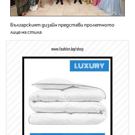
Българският дизайн представи пролетното
лице на стила