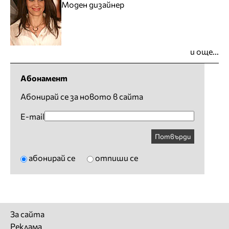
Моден дизайнер
и още...
Абонамент
Абонирай се за новото в сайта
E-mail
Потвърди
абонирай се
отпиши се
За сайта
Реклама