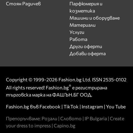
Стоян Радичев
Парфюмерия и
козметика
Машини и оборудване
Материали
Услуги
Работа
Други оферти
Добави оферта
Copyright © 1999-2026 Fashion.bg Ltd. ISSN 2535-0102
®
All rights reserved! Fashion.bg
е регистрирана
търговска марка на ФАШЪН.БГ ООД.
Fashion.bg във
Facebook
|
TikTok
|
Instagram
|
You Tube
Препоръчваме:
Розали
|
Словото
|
IP Bulgaria
|
Create
your dress to impress
|
Capino.bg