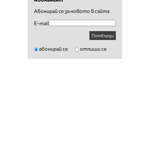
Абонирай се за новото в сайта
E-mail
Потвърди
абонирай се
отпиши се