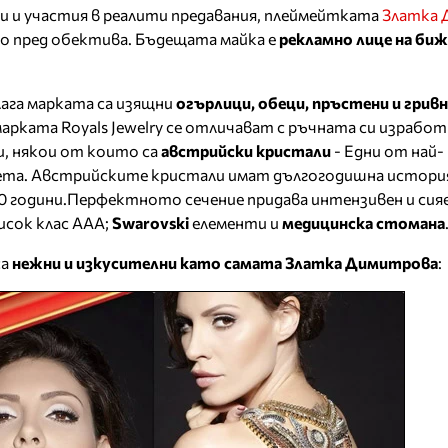
и и участия в реалити предавания, плеймейтката
Златка 
ето пред обектива. Бъдещата майка е
рекламно лице на би
ага марката са изящни
огърлици, обеци, пръстени и грив
рката Royals Jewelry се отличават с ръчната си изработ
, някои от които са
австрийски кристали
- Едни от най-
ета. Австрийските кристали имат дългогодишна истори
 години.Перфектното сечение придава интензивен и сияе
исок клас ААА;
Swarovski
елементи и
медицинска стомана
са
нежни и изкусителни като самата Златка Димитрова
: