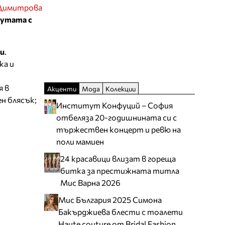
Димитрова
жутата с
ни
.
ка и
я в
Акценти
Мода
Колекции
н блясък;
Институт Конфуций – София
.
отбеляза 20-годишнината си с
тържествен концерт и ревю на
поли мамиен
24 красавици влизат в гореща
битка за престижната титла
Мис Варна 2026
Мис България 2025 Симона
Бакърджиева блести с тоалети
Haute couture от Bridal Fashion