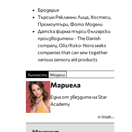
Бродерия
Търсим Рекламни Лица, Хостеси,
Промоутъри, Фото Модели
Датска фирма търси български
производители - The Danish
company, Oliz/Koko-Nora seeks
companies that can sew together
various sensory aid products
Личности
Модели
Мариела
Една от звездите на Star
Academy
и още...
Абонамент