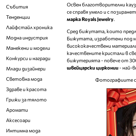
Освен благотворителни кауз
Събития
се справя умело и с позиран
Тенденции
марка Royals Jewelry
.
Лайфстайл хроника
Сред бижутата, които предл
Модна индустрия
Бижутата, изработени под ма
висококачествени материали
Манекени и модели
качествените кристали в св
Конкурси и награди
бижутерията - повече от 300
швейцарски цирконии
- най-в
Млади дизайнери
Световна мода
Фотографиите 
Здраве и красота
Грижи за тялото
Аромати
Аксесоари
Интимна мода