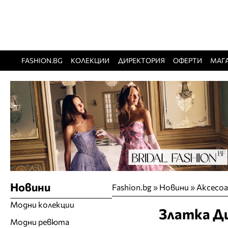
FASHION.BG
КОЛЕКЦИИ
ДИРЕКТОРИЯ
ОФЕРТИ
МАГ
Новини
Fashion.bg
»
Новини
»
Аксесо
Модни колекции
Златка Ди
Модни ревюта