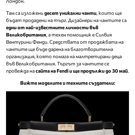
Лондон.
Там са изложени
десет уникални чанти
, които ще
бъдат продадени на търг. Дизайнери на чантите са
едни от най-известните личности във
Великобритания
, а техен помощник е Силвия
Вентурини Фенди. Средствата от продажбата на
чантите ще бъде дарена на благотворителна
организация, която помага на малтретирани деца
във Великобритания. Търгът за чантите се
провежда на
сайта на Fendi и ще продължи до 30 май
.
Вижте моделите и техните създатели: