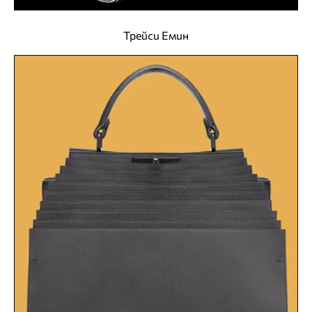
Трейси Емин