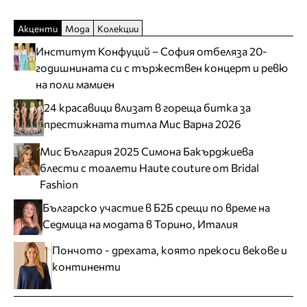
Акценти
Мода
Колекции
Институт Конфуций – София отбеляза 20-
годишнината си с тържествен концерт и ревю
на поли мамиен
24 красавици влизат в гореща битка за
престижната титла Мис Варна 2026
Мис България 2025 Симона Бакърджиева
блести с тоалети Haute couture от Bridal
Fashion
Българско участие в Б2Б срещи по време на
Седмица на модата в Торино, Италия
Пончото - дрехата, която прекоси векове и
континенти