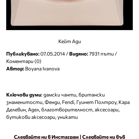
Кейт Ади
Публикувано:
07.05.2014 /
Видяно:
7931 пъти /
Коментари (0)
Автор:
Boyana Ivanova
Ключови думи
:
дамски чанти
,
британски
знаменитости
,
Фенди
,
Fendi
,
Гуинет Полтроу
,
Кара
Делевин
,
Адел
,
благотворителност
,
аксесоари
,
бутикови аксесоари
,
уникати
Следвайте ни в Инстаграм
|
Следвайте ни във