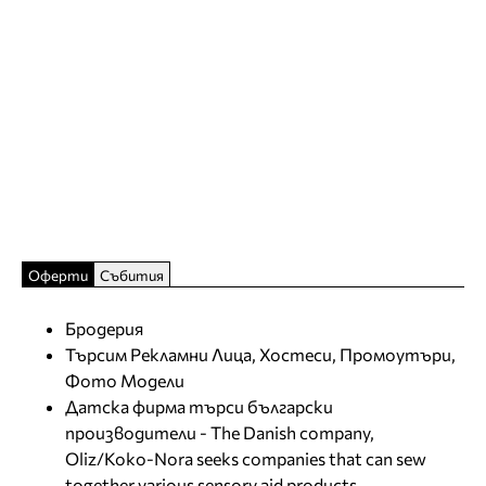
Оферти
Събития
Бродерия
Търсим Рекламни Лица, Хостеси, Промоутъри,
Фото Модели
Датска фирма търси български
производители - The Danish company,
Oliz/Koko-Nora seeks companies that can sew
together various sensory aid products