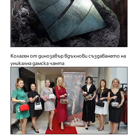
Колаген от динозавър вдъхнови създаването на
уникална дамска чанта