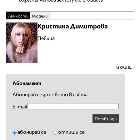
Личности
Модели
Кристина Димитрова
Певица
и още...
Абонамент
Абонирай се за новото в сайта
E-mail
Потвърди
абонирай се
отпиши се