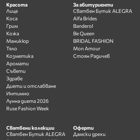
Красота
За абитуриенти
Лице
Сватбен Бутик ALEGRA
Коса
Alfa Brides
Грим
Banderol
Кожа
Be Queen
Маникюр
BRIDAL FASHION
Тяло
Mon Amour
Козметика
Стоян Радичев
Аромати
Съвети
Здраве
Диети и отслабване
Интимно
Лунна диета 2026
Ruse Fashion Week
Сватбени колекции
Оферти
Сватбен Бутик ALEGRA
Дамски дрехи