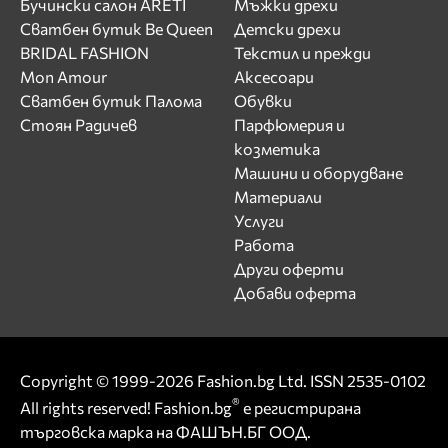
Бучински салон ARETI
Мъжки дрехи
Сватбен бутик Be Queen
Детски дрехи
BRIDAL FASHION
Текстил и прежди
Mon Amour
Аксесоари
Сватбен бутик Палома
Обувки
Стоян Радичев
Парфюмерия и
козметика
Машини и оборудване
Материали
Услуги
Работа
Други оферти
Добави оферта
Copyright © 1999-2026 Fashion.bg Ltd. ISSN 2535-0102
®
All rights reserved! Fashion.bg
е регистрирана
търговска марка на ФАШЪН.БГ ООД.