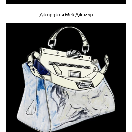
Джорджия Мей Джагър