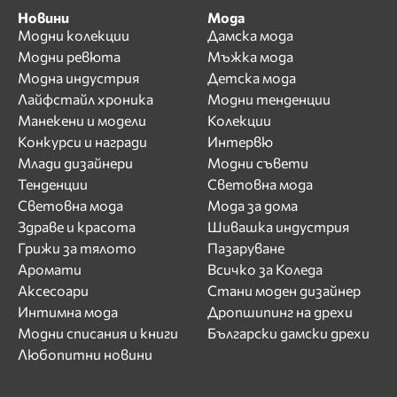
Новини
Мода
Модни колекции
Дамска мода
Модни ревюта
Мъжка мода
Модна индустрия
Детска мода
Лайфстайл хроника
Модни тенденции
Манекени и модели
Колекции
Конкурси и награди
Интервю
Млади дизайнери
Модни съвети
Тенденции
Световна мода
Световна мода
Мода за дома
Здраве и красота
Шивашка индустрия
Грижи за тялото
Пазаруване
Аромати
Всичко за Коледа
Аксесоари
Стани моден дизайнер
Интимна мода
Дропшипинг на дрехи
Модни списания и книги
Български дамски дрехи
Любопитни новини