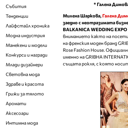
* Галена Димова
Събития
Милена Шаркова,
Галена Дим
Тенденции
заедно с неотразимата бизнес
Лайфстайл хроника
BALKANICA WEDDING EXPO 
Модна индустрия
вниманието както на посети
на френския моден бранд GR
Манекени и модели
Rose Fashion House. Официал
Конкурси и награди
именно на GRIBHA INTERNATIO
същата рокля, с която носи
Млади дизайнери
Световна мода
Здраве и красота
Грижи за тялото
Аромати
Аксесоари
Интимна мода