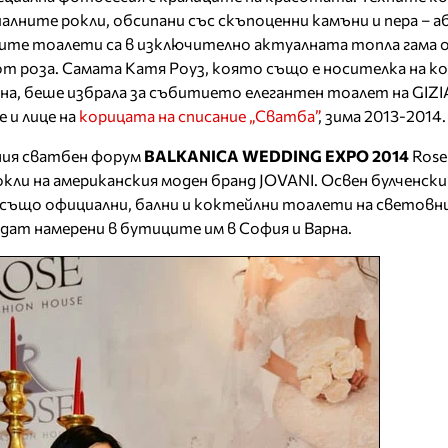
алните рокли, обсипани със скъпоценни камъни и пера – 
ните тоалети са в изключително актуалната топла гама 
 от роза. Самата Катя Роуз, която също е носителка на к
на, беше избрала за събитието елегантен тоалет на GIZIA
е и лице на
корицата на списание „Сватба”
, зима 2013-2014.
ния сватбен форум
BALKANICA WEDDING EXPO 2014
Rose
кли на американския моден бранд JOVANI. Освен булченск
а също официални, бални и коктейлни тоалети на светов
дат намерени в бутиците им в София и Варна.