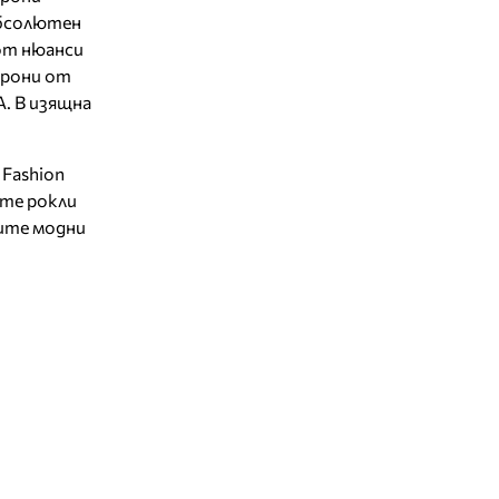
абсолютен
от нюанси
орони от
. В изящна
 Fashion
ите рокли
ните модни