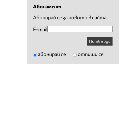
Абонамент
Абонирай се за новото в сайта
E-mail
Потвърди
абонирай се
отпиши се