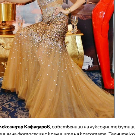
лександър Кафадаров
, собственици на луксозните бутици
специална фотосесия с кралиците на красотата. Техните к