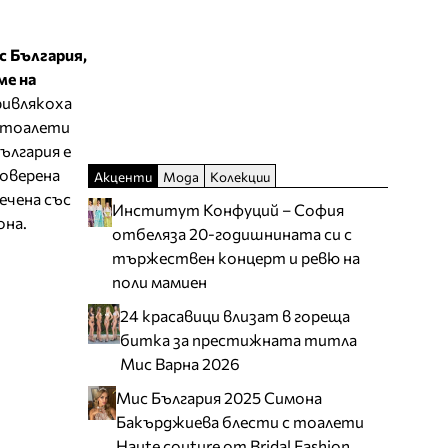
с България,
ме на
ривлякоха
е тоалети
ългария е
поверена
Акценти
Мода
Колекции
ечена със
Институт Конфуций – София
она.
отбеляза 20-годишнината си с
тържествен концерт и ревю на
поли мамиен
24 красавици влизат в гореща
битка за престижната титла
Мис Варна 2026
Мис България 2025 Симона
Бакърджиева блести с тоалети
Haute couture от Bridal Fashion