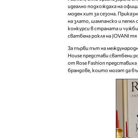
идеално подхождаха на офици
моден хит за сезона. Приказ
на злато, шампанско и пепел
конкурси в страната и чужби
сватбена рокля на JOVANI тя 
За първи път на международ
House представи сватбени ро
от Rose Fashion представих
брандове, които могат да бъ