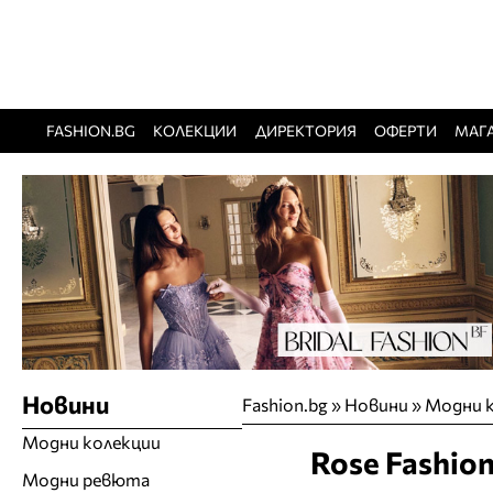
FASHION.BG
КОЛЕКЦИИ
ДИРЕКТОРИЯ
ОФЕРТИ
МАГ
Новини
Fashion.bg
»
Новини
»
Модни 
Модни колекции
Rose Fashio
Модни ревюта