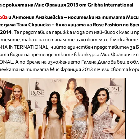
 с роклята на Мис Франция 2013 от Gribha International
ова
и Антония Анакиевска – носителки на титлата Миси
 дама Таня Скринска – бяха лицата на Rose Fashion по вре
2014
. Те представиха парижка мода от най-висок клас и п
телите, така и на останалите изложители с бляскавит
IBHA INTERNATIONAL, чийто единствен представител за Б
ната визия на претендентките в конкурса Мис Франция е 
NAL. А по време на изложението Галена Димова беше обл
телката на титлата Мис Франция 2013 печели своята кор