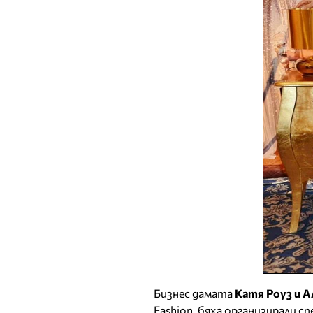
Бизнес дамата
Катя Роуз и А
Fashion, бяха организирали 