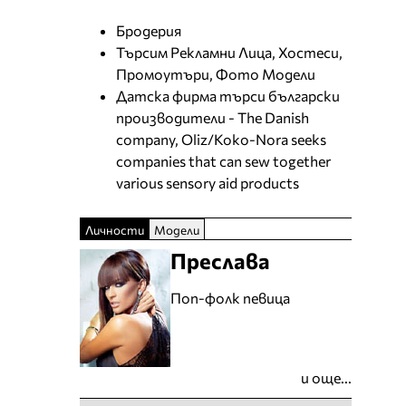
Бродерия
Търсим Рекламни Лица, Хостеси,
Промоутъри, Фото Модели
Датска фирма търси български
производители - The Danish
company, Oliz/Koko-Nora seeks
companies that can sew together
various sensory aid products
Личности
Модели
Преслава
Поп-фолк певица
и още...