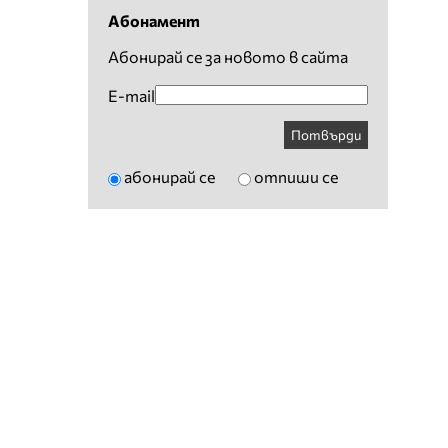
Абонамент
Абонирай се за новото в сайта
E-mail
Потвърди
абонирай се
отпиши се