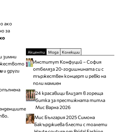
но ако
но за
ко
Акценти
Мода
Колекции
и зимни
Институт Конфуций – София
ържеството
отбеляза 20-годишнината си с
ди
и други
тържествен концерт и ревю на
поли мамиен
допълнена
24 красавици влизат в гореща
битка за престижната титла
Мис Варна 2026
тенденциите
тво.
Мис България 2025 Симона
Бакърджиева блести с тоалети
Haute couture от Bridal Fashion