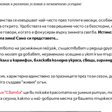
азник в различни условия и незаменимо усещане
енства се извършват най-често през топлите месеци, особе
 открито. Удобствата на това решение често са безспорни, 
е говори, когато е фокусиран върху зимната сватба.
Истинс
ла зима! Само си представете…
ството на заснежения пейзаж, съществуват и редица друг
оито могат да добавят, незаменимо усещане и уют към т
али и карамфил, бляскава коледна украса, свещи, гирлян
ия, характерна единствено за празниците през този сезон, 
то създава "живия" огън.
ие "Сватба"
ще ви покаже красотата на зимния ритуал, 
за сезона, както и най-добрите места за вашето тържес