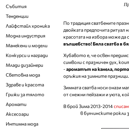
Пр
Събития
Тенденции
По традиция сватбените празн
Лайфстайл хроника
двойката предпочита ритуал на
Модна индустрия
красотата на избора може да с
вълшебство! Бяла сватба в бя
Манекени и модели
Хубавото е, че освен предим
Конкурси и награди
символи с празничен дух, к
Млади дизайнери
-
ароматът на канела, порток
Световна мода
оръжия на зимните празници.
Здраве и красота
Зимната сватба носи онази маг
от снежни пейзажи и уюта, кой
Грижи за тялото
Аромати
В брой Зима 2013-2014
списан
в булчинските рокли 
Аксесоари
Интимна мода