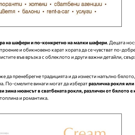
ра на шафери и по-конкретно на малки шафери
. Децата нос
роение и обикновено карат хората да се чувстват по-добре
истите във връзка с облеклото и други важни детайли, свър
же да пренебрегне традицията и да измести напълно бялото,
ла. По-смелите винаги могат да изберат
различна рокля или
зи зима нюансът в сватбената рокля, различен от бялото е
 топлина и романтика.