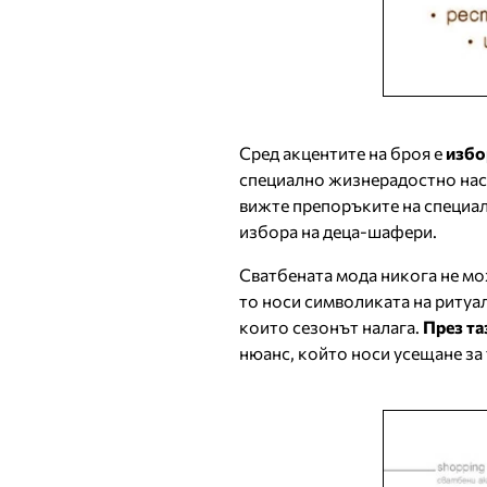
Сред акцентите на броя е
избо
специално жизнерадостно наст
вижте препоръките на специал
избора на деца-шафери.
Сватбената мода никога не мо
то носи символиката на ритуа
които сезонът налага.
През та
нюанс, който носи усещане за