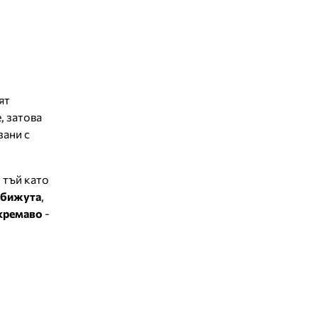
ят
, затова
зани с
 тъй като
 бижута
,
 кремаво
-