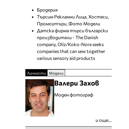
Бродерия
Търсим Рекламни Лица, Хостеси,
Промоутъри, Фото Модели
Датска фирма търси български
производители - The Danish
company, Oliz/Koko-Nora seeks
companies that can sew together
various sensory aid products
Личности
Модели
Валери Захов
Моден фотограф
и още...