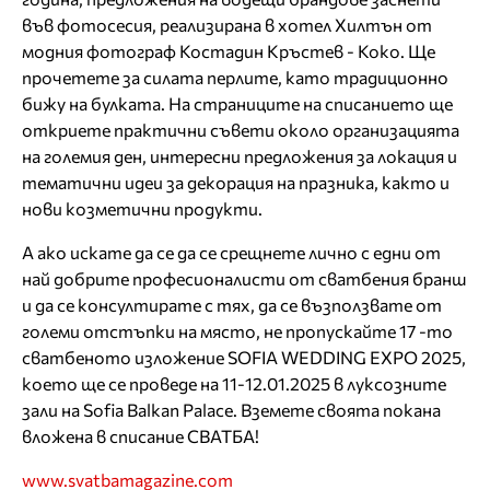
във фотосесия, реализирана в хотел Хилтън от
модния фотограф Костадин Кръстев - Коко. Ще
прочетете за силата перлите, като традиционно
бижу на булката. На страниците на списанието ще
откриете практични съвети около организацията
на големия ден, интересни предложения за локация и
тематични идеи за декорация на празника, както и
нови козметични продукти.
А ако искате да се да се срещнете лично с едни от
най добрите професионалисти от сватбения бранш
и да се консултирате с тях, да се възползвате от
големи отстъпки на място, не пропускайте 17 -то
сватбеното изложение SOFIA WEDDING EXPO 2025,
което ще се проведе на 11-12.01.2025 в луксозните
зали на Sofia Balkan Palace. Вземете своята покана
вложена в списание СВАТБА!
www.svatbamagazine.com