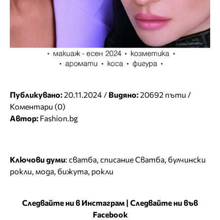
Публикувано:
20.11.2024 /
Видяно:
20692 пъти /
Коментари (0)
Автор:
Fashion.bg
Ключови думи
:
сватба
,
списание Сватба
,
булчински
рокли
,
мода
,
бижута
,
рокли
Следвайте ни в Инстаграм
|
Следвайте ни във
Facebook