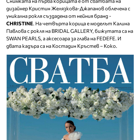
Снимката на първа корицата е от сватбата на
дизайнер Кристин Желязкова-Джапанов облечена с
уникална рокля създадена от нейния бранд -
CHRISTINE
. На четвърта корица е моделът Калина
Павлова с рокля на BRIDAL GALLERY, бижутата са на
SWAN PEARLS, а аксесоара за глава на FEDEFE. И
двата кадъра са на Костадин Кръстев – Коко.