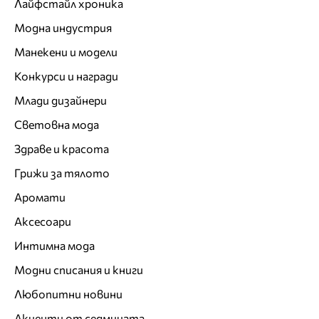
Лайфстайл хроника
Модна индустрия
Манекени и модели
Конкурси и награди
Млади дизайнери
Световна мода
Здраве и красота
Грижи за тялото
Аромати
Аксесоари
Интимна мода
Модни списания и книги
Любопитни новини
Акценти от седмицата