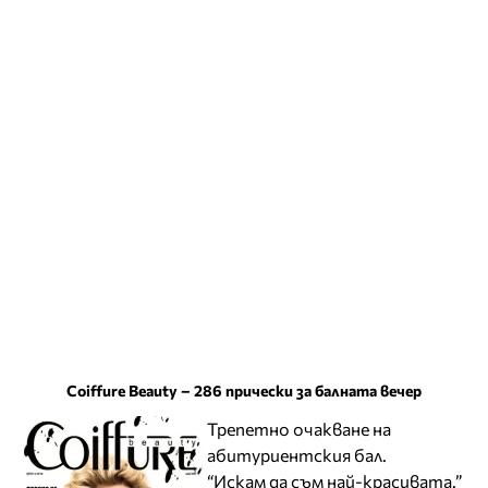
Coiffure Вeauty – 286 прически за балната вечер
Трепетно очакване на
абитуриентския бал.
“Искам да съм най-красивата.”