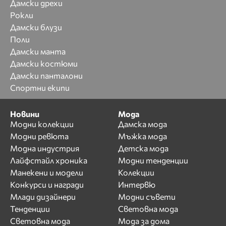
Дамски дрехи
Рокли
Дамски блузи
Поли
Дамски манта
Дамски костюми
Дамски панталони
Спортни екипи
Новини
Мода
Модни колекции
Дамска мода
Модни ревюта
Мъжка мода
Модна индустрия
Детска мода
Лайфстайл хроника
Модни тенденции
Манекени и модели
Колекции
Конкурси и награди
Интервю
Млади дизайнери
Модни съвети
Тенденции
Световна мода
Световна мода
Мода за дома