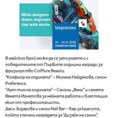
В майския брой може да се запознаете и с
победителите от Първите годишни награди за
фризьорство Coiffure Вeauty.
“Коафьор на годината” – Милена Найденова, салон
Preference.
“Арт тим на годината“ – Салони „Вени“ и самата
Венета Игнатова за нейната работа и блестящия
екип от професионалисти.
Деси Зидарова и салон Nail Bar – бар за красота,
който спечели наградата за “Дизайн на салон”.