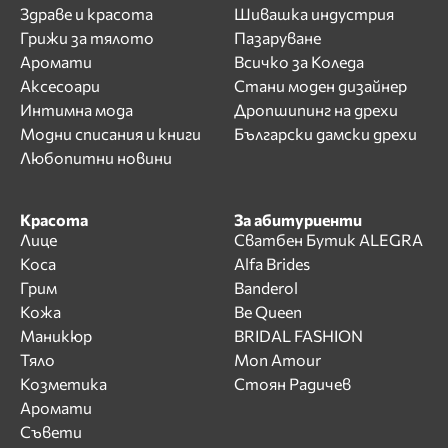
Здраве и красота
Шивашка индустрия
Грижи за тялото
Пазаруване
Аромати
Всичко за Коледа
Аксесоари
Стани моден дизайнер
Интимна мода
Дропшипинг на дрехи
Модни списания и книги
Български дамски дрехи
Любопитни новини
Красота
За абитуриенти
Лице
Сватбен Бутик ALEGRA
Коса
Alfa Brides
Грим
Banderol
Кожа
Be Queen
Маникюр
BRIDAL FASHION
Тяло
Mon Amour
Козметика
Стоян Радичев
Аромати
Съвети