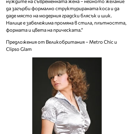
нуждите на съвременната жена – нейното желание
да загърби формално структурираната коса и да
даде място на модерния градски блясък и шик.
Налице е забележима промяна в стила, плътността,
формата и цвета на прическата.“
Предложения от Великобритания – Metro Chic и
Clipso Glam