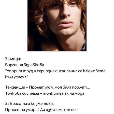
За мода:
Виргиния Здравкова
“Упорит труд и сериозна дисциплина са ключовете
към успеха”
Тенденции – Пролет моя, моя бяла пролет...
Точкова система – точките пак на мода
За красота и козметика:
Пролетна умора? Да избягаме от нея!