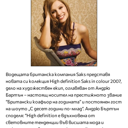
Водещата британска компания Saks представя
новата си колекция High definition Saks in colour 2007,
дело на художествен екип, оглавяван от Андрю
Бартън – настоящ носител на престижното звание
“Британски коафьор на годината” и постоянен гост
на шоуто „С десет години по-млад“. Андрю Бъртън
споделя: “High definition е вдъхновена от
световните тенденции във висшата мода и