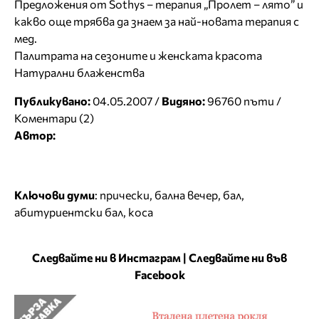
Предложения от Sothys – терапия „Пролет – лято” и
какво още трябва да знаем за най-новата терапия с
мед.
Палитрата на сезоните и женската красота
Натурални блаженства
Публикувано:
04.05.2007 /
Видяно:
96760 пъти /
Коментари (2)
Автор:
Ключови думи
:
прически
,
бална вечер
,
бал
,
абитуриентски бал
,
коса
Следвайте ни в Инстаграм
|
Следвайте ни във
Facebook