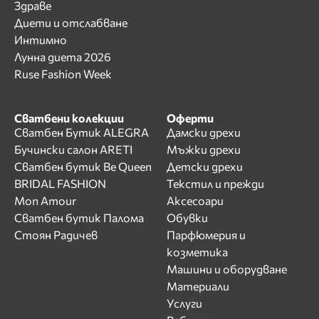
Здраве
Диети и отслабване
Интимно
Лунна диета 2026
Ruse Fashion Week
Сватбени колекции
Оферти
Сватбен Бутик ALEGRA
Дамски дрехи
Бучински салон ARETI
Мъжки дрехи
Сватбен бутик Be Queen
Детски дрехи
BRIDAL FASHION
Текстил и прежди
Mon Amour
Аксесоари
Сватбен бутик Палома
Обувки
Стоян Радичев
Парфюмерия и
козметика
Машини и оборудване
Материали
Услуги