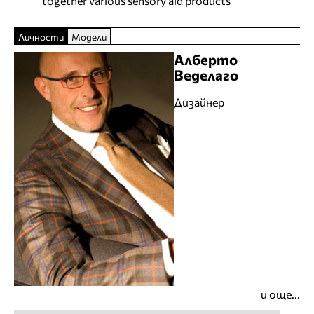
together various sensory aid products
Личности
Модели
Алберто
Веделаго
Дизайнер
и още...