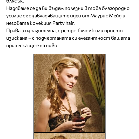
блясък.
Надяваме се да ви бъдем полезни в това благородно
усилие със завладяващите идеи от Маурис Мейд и
неговата колекция Party hair.
Права и изразителна, с ретро блясък или просто
изискана – с подчертаната си елегантност вашата
прическа ще е на ниво.