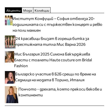
Акценти
Мода
Колекции
Институт Конфуций – София отбеляза 20-
годишнината си с тържествен концерт и ревю
на поли мамиен
24 красавици влизат в гореща битка за
престижната титла Мис Варна 2026
Мис България 2025 Симона Бакърджиева
блести с тоалети Haute couture от Bridal
Fashion
Българско участие в Б2Б срещи по време на
Седмица на модата в Торино, Италия
Пончото - дрехата, която прекоси векове и
континенти