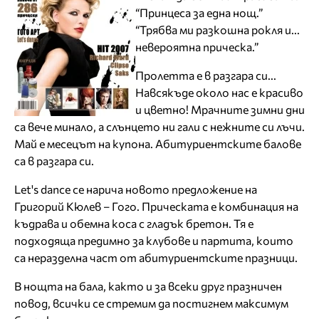
“Принцеса за една нощ.”
“Трябва ми разкошна рокля и...
невероятна прическа.”
Пролетта е в разгара си...
Навсякъде около нас е красиво
и цветно! Мрачните зимни дни
са вече минало, а слънцето ни гали с нежните си лъчи.
Май е месецът на купона. Абитуриентските балове
са в разгара си.
Let's dance се нарича новото предложение на
Григорий Кюлев – Гого. Прическата е комбинация на
къдрава и обемна коса с гладък бретон. Тя е
подходяща предимно за клубове и партита, които
са неразделна част от абитуриентските празници.
В нощта на бала, както и за всеки друг празничен
повод, всички се стремим да постигнем максимум