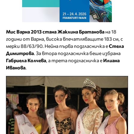
Мис Варна 2013 стана Жаклина Братанова
на 18
години от Варна, висока впечатляващите 183 см, с
мерки 88/63/90. Нейна първа подгласничка е
Стела
Димитрова
. За втора подгласничка беше избрана
Габриела Колчева
, а трета подгласничка е
Илиана
Иванова
.