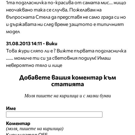
1та подгласничка по-красива от самата мис... нищо
неочаквано така се случва. Пожелавам на
въпросната Стела да представя не само града си но
и държавата ни след време защтото е типичният
модел
31.08.2013 14:11 - Вики
Това жури сляпо ли е ? Вижте първата подгласничка
...... момиче ти си за световния подиум! Имаш
невероятно тяло и лице
Добавете вашия коментар към
статията
Моля пишете на кирилица и с малки букви
Име
Коментар
(моля, пишете на кирилица)
Кирилизатор
OFF