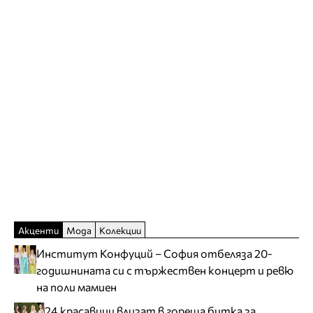
Акценти
Мода
Колекции
Институт Конфуций – София отбеляза 20-
годишнината си с тържествен концерт и ревю
на поли мамиен
24 красавици влизат в гореща битка за