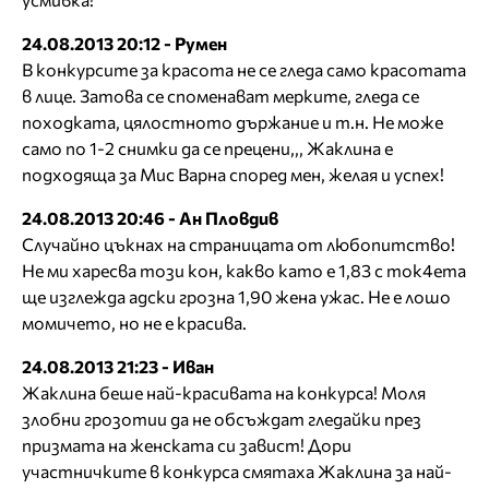
24.08.2013 20:12 - Румен
В конкурсите за красота не се гледа само красотата
в лице. Затова се споменават мерките, гледа се
походката, цялостното държание и т.н. Не може
само по 1-2 снимки да се прецени,,, Жаклина е
подходяща за Мис Варна според мен, желая и успех!
24.08.2013 20:46 - Ан Пловдив
Случайно цъкнах на страницата от любопитство!
Не ми харесва този кон, какво като е 1,83 с ток4ета
ще изглежда адски грозна 1,90 жена ужас. Не е лошо
момичето, но не е красива.
24.08.2013 21:23 - Иван
Жаклина беше най-красивата на конкурса! Моля
злобни грозотии да не обсъждат гледайки през
призмата на женската си завист! Дори
участничките в конкурса смятаха Жаклина за най-