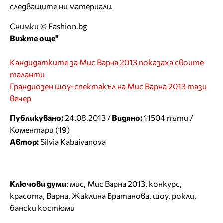
следващите ни материали.
Снимки © Fashion.bg
Вижте още"
Кандидатките за Мис Варна 2013 показаха своите
таланти
Грандиозен шоу-спектакъл на Мис Варна 2013 тази
вечер
Публикувано:
24.08.2013 /
Видяно:
11504 пъти /
Коментари (19)
Автор:
Silvia Kabaivanova
Ключови думи
:
мис
,
Мис Варна 2013
,
конкурс
,
красота
,
Варна
,
Жаклина Братанова
,
шоу
,
рокли
,
бански костюми