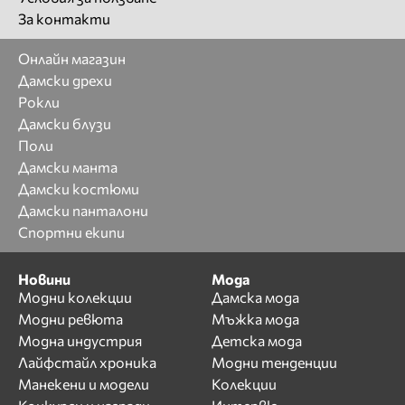
За контакти
Онлайн магазин
Дамски дрехи
Рокли
Дамски блузи
Поли
Дамски манта
Дамски костюми
Дамски панталони
Спортни екипи
Новини
Мода
Модни колекции
Дамска мода
Модни ревюта
Мъжка мода
Модна индустрия
Детска мода
Лайфстайл хроника
Модни тенденции
Манекени и модели
Колекции