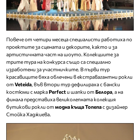
Повече от четири месеца специалисти работиха по
проектите за сцената и декорите, както и за
артистичната част на шоуто. Колекциите за
трите тура на конкурса също са специално
изработени за участничките. В първи тур
красавиците бяха облечени в екстравагантни рокли
от
Veteida
, във втори тур дефилираха с бански
костюми с марка
Perfect
и шапки от
Белора
, а на
финала представиха великолепната колекция
бутикови рокли от
модна къща Tonena
с дизайнер
Стойка Хаджиева.