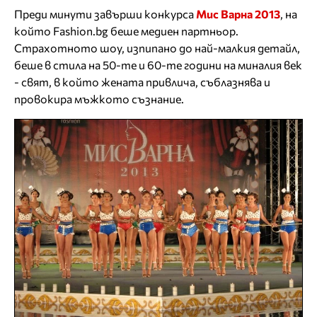
Преди минути завърши конкурса
Мис Варна 2013
, на
който Fashion.bg беше медиен партньор.
Страхотното шоу, изпипано до най-малкия детайл,
беше в стила на 50-те и 60-те години на миналия век
- свят, в който жената привлича, съблазнява и
провокира мъжкото съзнание.