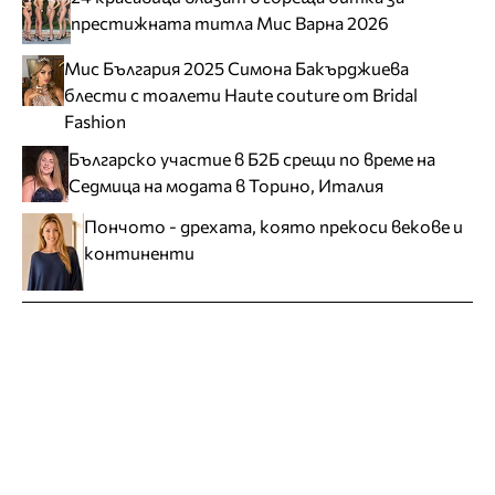
престижната титла Мис Варна 2026
Мис България 2025 Симона Бакърджиева
блести с тоалети Haute couture от Bridal
Fashion
Българско участие в Б2Б срещи по време на
Седмица на модата в Торино, Италия
Пончото - дрехата, която прекоси векове и
континенти