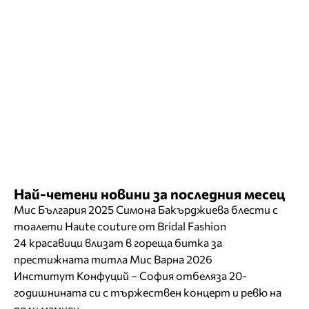
Най-четени новини за последния месец
Мис България 2025 Симона Бакърджиева блести с
тоалети Haute couture от Bridal Fashion
24 красавици влизат в гореща битка за
престижната титла Мис Варна 2026
Институт Конфуций – София отбеляза 20-
годишнината си с тържествен концерт и ревю на
поли мамиен