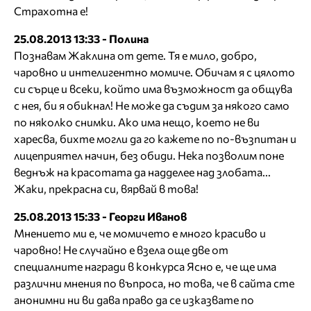
Страхотна е!
25.08.2013 13:33 - Полина
Познавам Жаклина от дете. Тя е мило, добро,
чаровно и интелигентно момиче. Обичам я с цялото
си сърце и всеки, който има възможност да общува
с нея, би я обикнал! Не може да съдим за някого само
по няколко снимки. Ако има нещо, което не ви
харесва, бихте могли да го кажете по по-възпитан и
лицеприятел начин, без обиди. Нека позволим поне
веднъж на красотата да надделее над злобата...
Жаки, прекрасна си, вярвай в това!
25.08.2013 15:33 - Георги Иванов
Мнението ми е, че момичето е много красиво и
чаровно! Не случайно е взела още две от
специалните награди в конкурса Ясно е, че ще има
различни мнения по въпроса, но това, че в сайта сте
анонимни ни ви дава право да се изказвате по