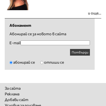
и още...
Абонамент
Абонирай се за новото в сайта
E-mail
Потвърди
абонирай се
отпиши се
За сайта
Реклама
Добави сайт
Условия за ползване