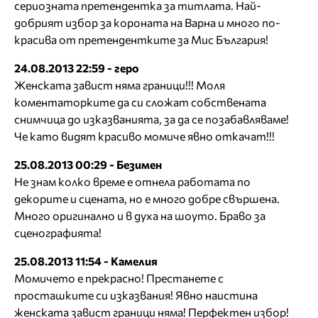
сериозната претендентка за титлата. Най-
добрият избор за короната на Варна и много по-
красива от претендентките за Мис България!
24.08.2013 22:59 - геро
Женската завист няма граници!!! Моля
коментаторките да си сложат собствената
снимчица до изказванията, за да се позабавляваме!
Че като видят красиво момиче явно откачат!!!
25.08.2013 00:29 - Безимен
Не знам колко време е отнела работата по
декорите и сцената, но е много добре свършена.
Много оригинално и в духа на шоуто. Браво за
сценографията!
25.08.2013 11:54 - Камелия
Момичето е прекрасно! Престанете с
просташките си изказвания! Явно наистина
женската завист граници няма! Перфектен избор!