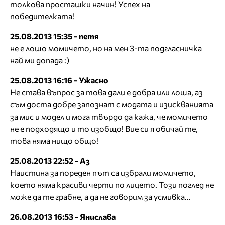
толкова просташки начин! Успех на
победителката!
25.08.2013 15:35 - петя
не е лошо момичето, но на мен 3-та подгласничка
най ми допада :)
25.08.2013 16:16 - Ужасно
Не става въпрос за това дали е добра или лоша, аз
съм доста добре запознат с модата и изискванията
за мис и модел и мога твърдо да кажа, че момичето
не е подходящо и то изобщо! Вие си я обичай те,
това няма нищо общо!
25.08.2013 22:52 - Аз
Наистина за пореден път са избрали момичето,
което няма красиви черти по лицето. Този поглед не
може да те грабне, а да не говорим за усмивка...
26.08.2013 16:53 - Янислава