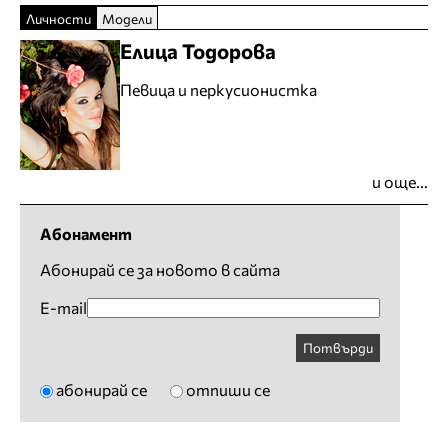
Личности
Модели
Елица Тодорова
Певица и перкусионистка
и още...
Абонамент
Абонирай се за новото в сайта
E-mail
Потвърди
абонирай се
отпиши се