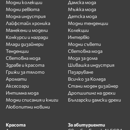
Модни колекции
Дамска мода
Модни ревюта
Мъжка мода
Модна индустрия
Детска мода
Лайфстайл хроника
Модни тенденции
Манекени и модели
Колекции
Конкурси и награди
Интервю
Млади дизайнери
Модни съвети
Тенденции
Световна мода
Световна мода
Мода за дома
Здраве и красота
Шивашка индустрия
Грижи за тялото
Пазаруване
Аромати
Всичко за Коледа
Аксесоари
Стани моден дизайнер
Интимна мода
Дропшипинг на дрехи
Модни списания и книги
Български дамски дрехи
Любопитни новини
Красота
За абитуриенти