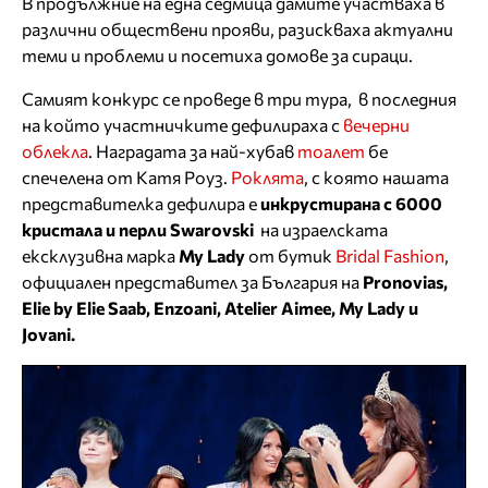
В продължние на една седмица дамите участваха в
различни обществени прояви, разискваха актуални
теми и проблеми и посетиха домове за сираци.
Самият конкурс се проведе в три тура, в последния
на който участничките дефилираха с
вечерни
облекла
. Наградата за най-хубав
тоалет
бе
спечелена от Катя Роуз.
Роклята
, с която нашата
представителка дефилира е
инкрустирана с 6000
кристала и перли Swarovski
на израелската
ексклузивна марка
My Lady
от бутик
Bridal Fashion
,
официален представител за България на
Pronovias,
Elie by Elie Saab, Enzoani, Atelier Aimee, My Lady и
Jovani.