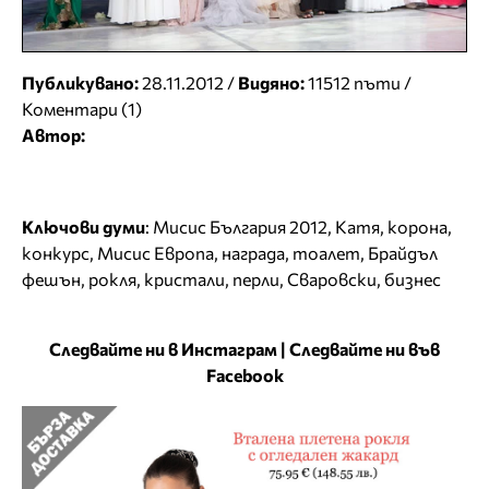
Публикувано:
28.11.2012 /
Видяно:
11512 пъти /
Коментари (1)
Автор:
Ключови думи
:
Мисис България 2012
,
Катя
,
корона
,
конкурс
,
Мисис Европа
,
награда
,
тоалет
,
Брайдъл
фешън
,
рокля
,
кристали
,
перли
,
Сваровски
,
бизнес
Следвайте ни в Инстаграм
|
Следвайте ни във
Facebook