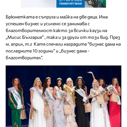
Брюнетката е съпруга и майка на две деца. Има
успешен бизнес и усилено се занимава с
благотворителност както за всички каузи на
„Мисис България” , така и за други от този вид. През
м. април, т.г Катя спечели наградите ”бизнес дама на
последните 10 години” и „бизнес дама -
благотворител”.