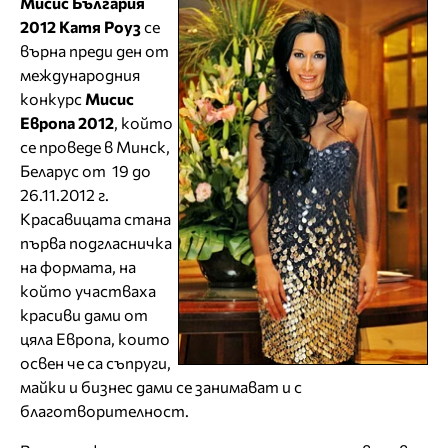
Мисис България
2012 Катя Роуз
се
върна преди ден от
международния
конкурс
Мисис
Европа 2012
, който
се проведе в Минск,
Беларус от 19 до
26.11.2012 г.
Красавицата стана
първа подгласничка
на формата, на
който участваха
красиви дами от
цяла Европа, които
освен че са съпруги,
майки и бизнес дами се занимават и с
благотворителност.