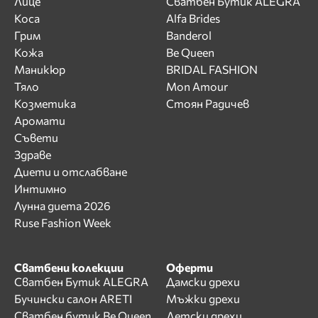
Лице
Сватбен Бутик ALEGRA
Коса
Alfa Brides
Грим
Banderol
Кожа
Be Queen
Маникюр
BRIDAL FASHION
Тяло
Mon Amour
Козметика
Стоян Радичев
Аромати
Съвети
Здраве
Диети и отслабване
Интимно
Лунна диета 2026
Ruse Fashion Week
Сватбени колекции
Оферти
Сватбен Бутик ALEGRA
Дамски дрехи
Бучински салон ARETI
Мъжки дрехи
Сватбен бутик Be Queen
Детски дрехи