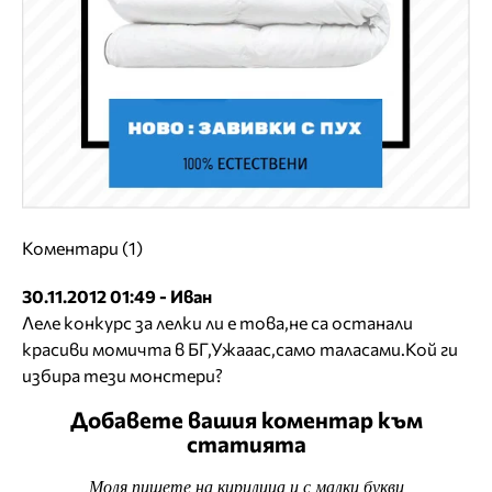
Коментари (1)
30.11.2012 01:49 - Иван
Леле конкурс за лелки ли е това,не са останали
красиви момичта в БГ,Ужааас,само таласами.Кой ги
избира тези монстери?
Добавете вашия коментар към
статията
Моля пишете на кирилица и с малки букви