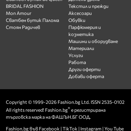
BRIDAL FASHION
Текстил и прежди
Mon Amour
Аксесоари
Сватбен бутик Палома
Обувки
Стоян Радичев
Парфюмерия и
козметика
Машини и оборудване
Материали
Услуги
Работа
Други оферти
Добави оферта
Copyright © 1999-2026 Fashion.bg Ltd. ISSN 2535-0102
®
All rights reserved! Fashion.bg
е регистрирана
търговска марка на ФАШЪН.БГ ООД.
Fashion.bg във
Facebook
|
TikTok
|
Instagram
|
You Tube