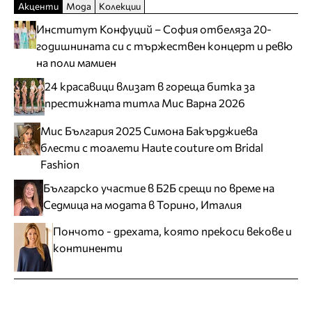
Акценти
Мода
Колекции
Институт Конфуций – София отбеляза 20-
годишнината си с тържествен концерт и ревю
на поли мамиен
24 красавици влизат в гореща битка за
престижната титла Мис Варна 2026
Мис България 2025 Симона Бакърджиева
блести с тоалети Haute couture от Bridal
Fashion
Българско участие в Б2Б срещи по време на
Седмица на модата в Торино, Италия
Пончото - дрехата, която прекоси векове и
континенти